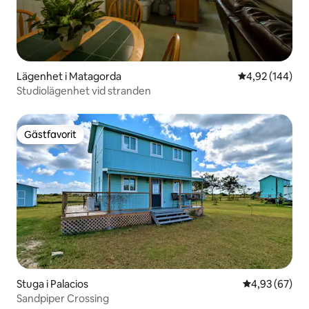
Lägenhet i Matagorda
4,92 av 5 i ge
4,92 (144)
Studiolägenhet vid stranden
Gästfavorit
Gästfavorit
Stuga i Palacios
4,93 av 5 i g
4,93 (67)
Sandpiper Crossing