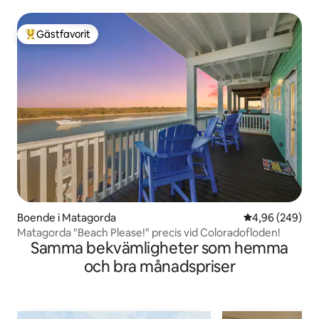
Gästfavorit
Populär gästfavorit
Boende i Matagorda
4,96 av 5 i ge
4,96 (249)
Matagorda "Beach Please!" precis vid Coloradofloden!
Samma bekvämligheter som hemma
och bra månadspriser