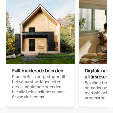
Fullt möblerade boenden
Digitala nom
affärsresenär
Från fridfulla bergsstugor till
bekväma stadslägenheter,
Bekvämt boend
dessa möblerade boenden
nomader och d
har alla bekvämligheter man
med wifi och d
är van vid hemma.
arbetsytor.