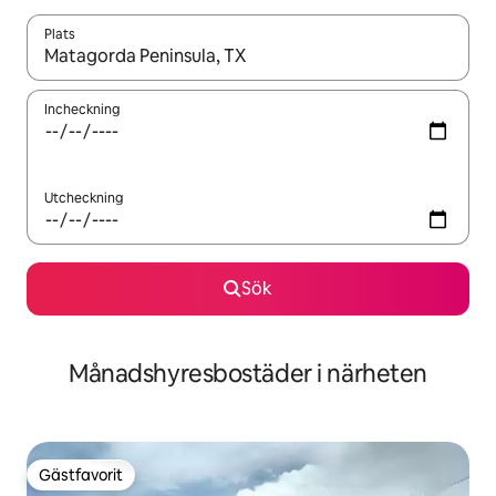
Plats
När resultaten är tillgängliga kan du navigera med upp- och ned
Incheckning
Utcheckning
Sök
Månadshyresbostäder i närheten
Gästfavorit
Gästfavorit