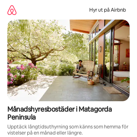
Hoppa
till
Hyr ut på Airbnb
innehåll
Månadshyresbostäder i Matagorda
Peninsula
Upptäck långtidsuthyrning som känns som hemma för
vistelser på en månad eller längre.