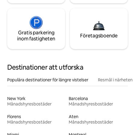
Gratis parkering
Företagsboende
inom fastigheten
Destinationer att utforska
Populära destinationer för längre vistelser
Resmål i närheten
New York
Barcelona
Månadshyresbostäder
Månadshyresbostäder
Florens
Aten
Månadshyresbostäder
Månadshyresbostäder
Miami
Montreal