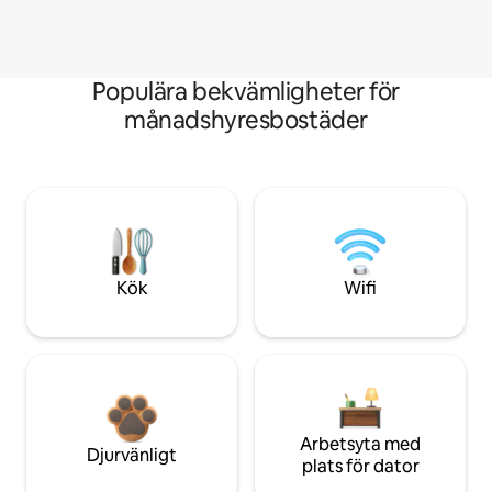
Populära bekvämligheter för
månadshyresbostäder
Kök
Wifi
Arbetsyta med
Djurvänligt
plats för dator