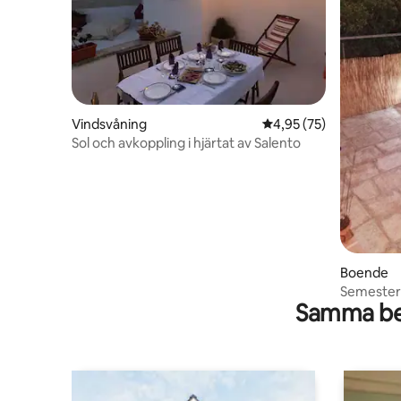
Vindsvåning
4,95 av 5 i genomsnit
4,95 (75)
Sol och avkoppling i hjärtat av Salento
Boende
Semester 
Samma be