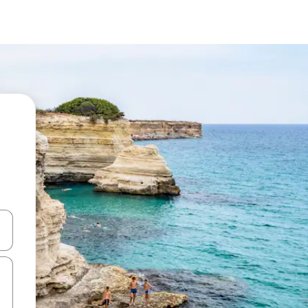
d upp- och nedåtpilarna eller utforska genom att trycka eller svepa.