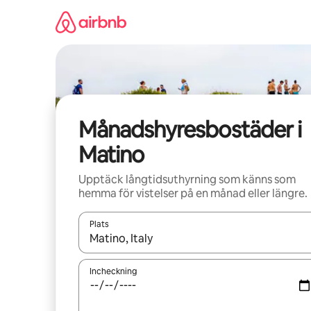
Hoppa
till
innehåll
Månadshyresbostäder i
Matino
Upptäck långtidsuthyrning som känns som
hemma för vistelser på en månad eller längre.
Plats
När resultaten är tillgängliga kan du navigera me
Incheckning