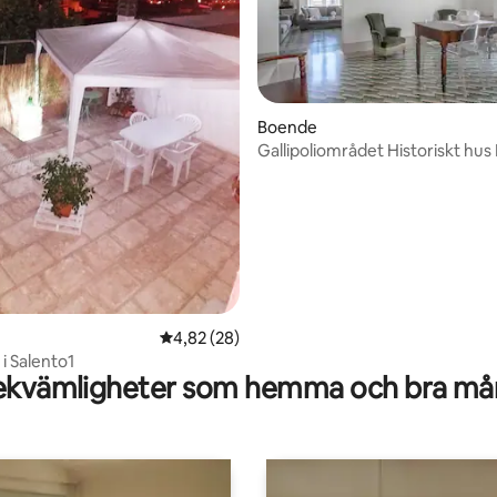
Boende
Gallipoliområdet Historiskt hus
tligt betyg, 75 omdömen
4,82 av 5 i genomsnittligt betyg, 28 omdöm
4,82 (28)
i Salento1
kvämligheter som hemma och bra mån