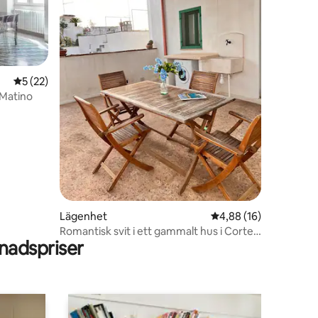
5 av 5 i genomsnittligt betyg, 22 omdömen
5 (22)
 Matino
en
Lägenhet
4,88 av 5 i genomsnit
4,88 (16)
Romantisk svit i ett gammalt hus i Corte
adspriser
Salentina