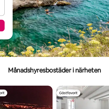
Månadshyresbostäder i närheten
rit
Gästfavorit
rit
Gästfavorit