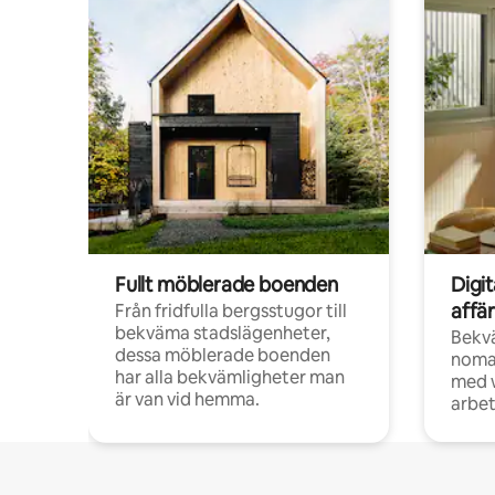
Fullt möblerade boenden
Digi
affä
Från fridfulla bergsstugor till
bekväma stadslägenheter,
Bekv
dessa möblerade boenden
noma
har alla bekvämligheter man
med w
är van vid hemma.
arbet