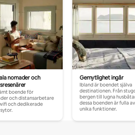
tala nomader och
Gemytlighet ingår
rsresenärer
Ibland är boendet själva
destinationen. Från stugo
ämt boende för
bergen till lugna husbåtar
der och distansarbetare
dessa boenden är fulla av
ifi och dedikerade
unika funktioner.
sytor.