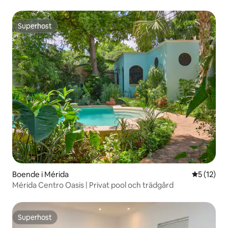
Superhost
Superhost
Boende i Mérida
5 av 5 i g
5 (12)
Mérida Centro Oasis | Privat pool och trädgård
Superhost
Superhost