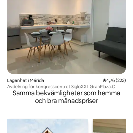
Lägenhet i Mérida
4,76 av 5 i ge
4,76 (223)
Avdelning för kongresscentret SigloXXI-GranPlaza.C
Samma bekvämligheter som hemma
och bra månadspriser