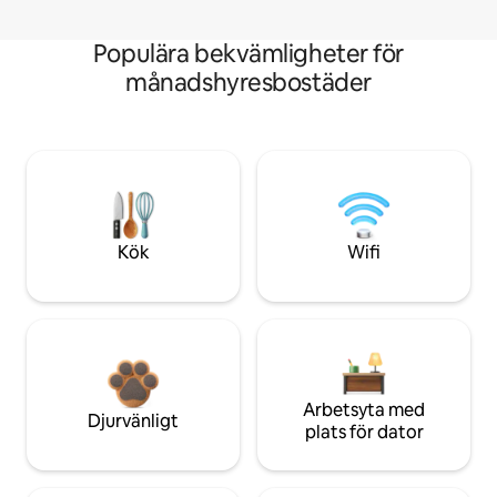
Populära bekvämligheter för
månadshyresbostäder
Kök
Wifi
Arbetsyta med
Djurvänligt
plats för dator