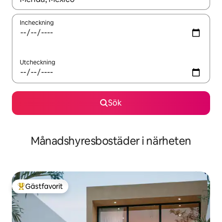
Incheckning
Utcheckning
Sök
Månadshyresbostäder i närheten
Gästfavorit
Populär gästfavorit