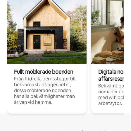
Fullt möblerade boenden
Digitala nom
affärsresenär
Från fridfulla bergsstugor till
bekväma stadslägenheter,
Bekvämt boend
dessa möblerade boenden
nomader och d
har alla bekvämligheter man
med wifi och d
är van vid hemma.
arbetsytor.