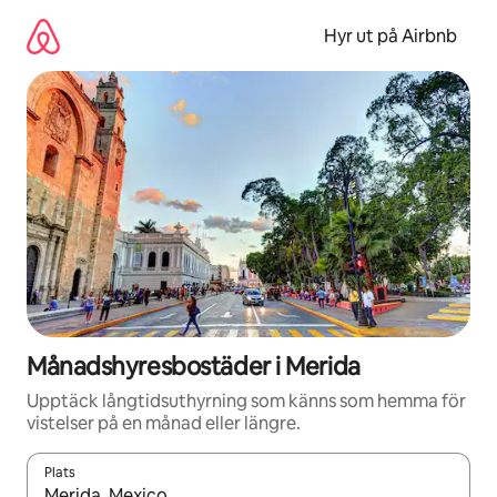
Hoppa
till
Hyr ut på Airbnb
innehåll
Månadshyresbostäder i Merida
Upptäck långtidsuthyrning som känns som hemma för
vistelser på en månad eller längre.
Plats
När resultaten är tillgängliga kan du navigera med upp- och ned