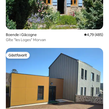
Boende i Gâcogne
4,79 av 5 i ge
4,79 (485)
Gîte "les Loges" Morvan
Gästfavorit
Gästfavorit