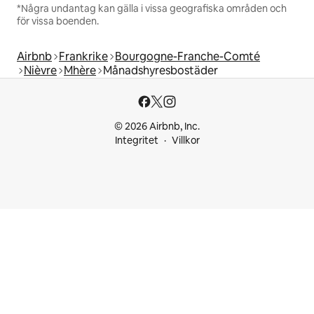
*Några undantag kan gälla i vissa geografiska områden och
för vissa boenden.
Airbnb
Frankrike
Bourgogne-Franche-Comté
Nièvre
Mhère
Månadshyresbostäder
© 2026 Airbnb, Inc.
Integritet
Villkor