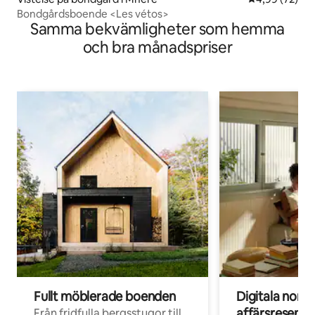
Bondgårdsboende <Les vétos>
Samma bekvämligheter som hemma
och bra månadspriser
Fullt möblerade boenden
Digitala nom
affärsresenär
Från fridfulla bergsstugor till