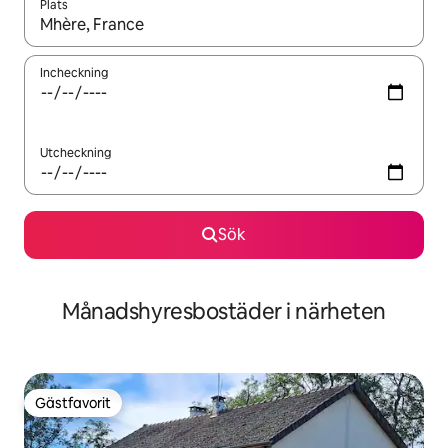
Plats
När resultaten är tillgängliga kan du navigera med upp- och ned
Incheckning
Utcheckning
Sök
Månadshyresbostäder i närheten
Gästfavorit
Gästfavorit