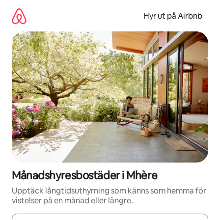
Hoppa
till
Hyr ut på Airbnb
innehåll
Månadshyresbostäder i Mhère
Upptäck långtidsuthyrning som känns som hemma för
vistelser på en månad eller längre.