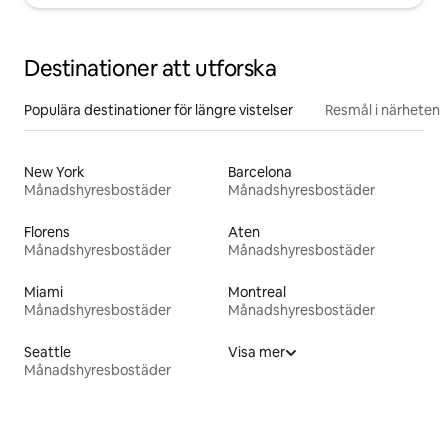
Destinationer att utforska
Populära destinationer för längre vistelser
Resmål i närheten
New York
Barcelona
Månadshyresbostäder
Månadshyresbostäder
Florens
Aten
Månadshyresbostäder
Månadshyresbostäder
Miami
Montreal
Månadshyresbostäder
Månadshyresbostäder
Seattle
Visa mer
Månadshyresbostäder