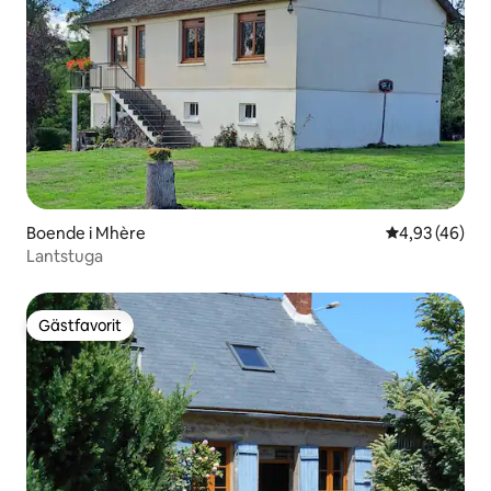
Boende i Mhère
4,93 av 5 i g
4,93 (46)
Lantstuga
Gästfavorit
Gästfavorit