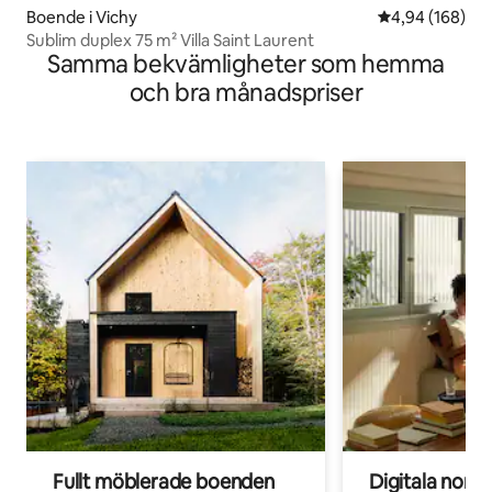
Boende i Vichy
4,94 av 5 i ge
4,94 (168)
Sublim duplex 75 m² Villa Saint Laurent
Samma bekvämligheter som hemma
och bra månadspriser
Fullt möblerade boenden
Digitala nom