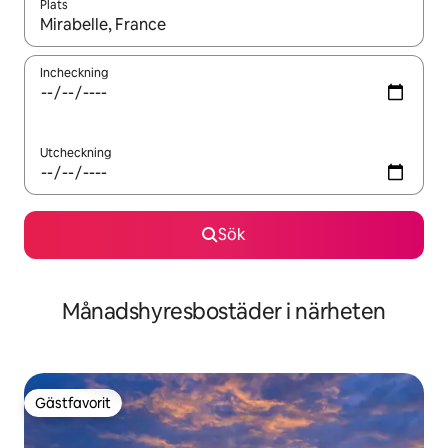
Plats
När resultaten är tillgängliga kan du navigera med upp- och ned
Incheckning
Utcheckning
Sök
Månadshyresbostäder i närheten
Gästfavorit
Gästfavorit