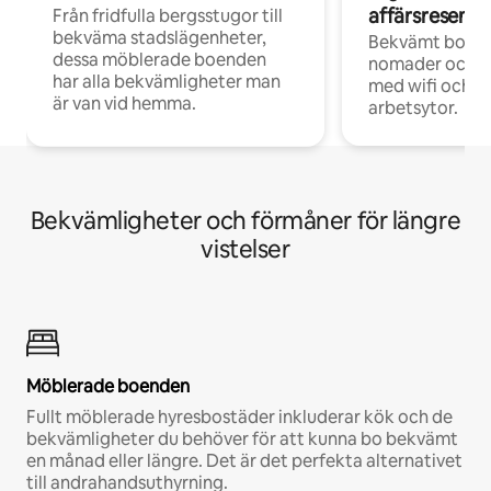
affärsresenär
Från fridfulla bergsstugor till
bekväma stadslägenheter,
Bekvämt boend
dessa möblerade boenden
nomader och d
har alla bekvämligheter man
med wifi och d
är van vid hemma.
arbetsytor.
Bekvämligheter och förmåner för längre
vistelser
Möblerade boenden
Fullt möblerade hyresbostäder inkluderar kök och de
bekvämligheter du behöver för att kunna bo bekvämt
en månad eller längre. Det är det perfekta alternativet
till andrahandsuthyrning.