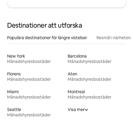
Destinationer att utforska
Populära destinationer för längre vistelser
Resmål i närheten
New York
Barcelona
Månadshyresbostäder
Månadshyresbostäder
Florens
Aten
Månadshyresbostäder
Månadshyresbostäder
Miami
Montreal
Månadshyresbostäder
Månadshyresbostäder
Seattle
Visa mer
Månadshyresbostäder