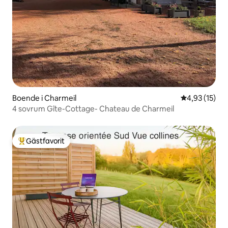
Boende i Charmeil
4,93 av 5 i g
4,93 (15)
4 sovrum Gîte-Cottage- Chateau de Charmeil
Gästfavorit
Populär gästfavorit