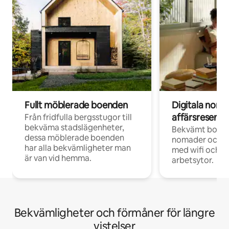
Fullt möblerade boenden
Digitala nom
affärsresenär
Från fridfulla bergsstugor till
bekväma stadslägenheter,
Bekvämt boend
dessa möblerade boenden
nomader och d
har alla bekvämligheter man
med wifi och d
är van vid hemma.
arbetsytor.
Bekvämligheter och förmåner för längre
vistelser