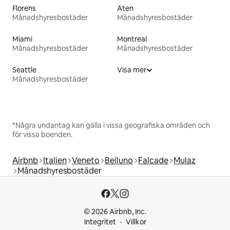
Florens
Aten
Månadshyresbostäder
Månadshyresbostäder
Miami
Montreal
Månadshyresbostäder
Månadshyresbostäder
Seattle
Visa mer
Månadshyresbostäder
*Några undantag kan gälla i vissa geografiska områden och
för vissa boenden.
Airbnb
Italien
Veneto
Belluno
Falcade
Mulaz
Månadshyresbostäder
© 2026 Airbnb, Inc.
Integritet
Villkor