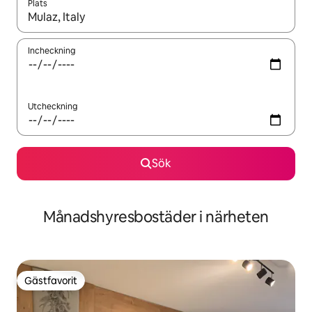
Plats
När resultaten är tillgängliga kan du navigera med upp- och ned
Incheckning
Utcheckning
Sök
Månadshyresbostäder i närheten
Gästfavorit
Gästfavorit