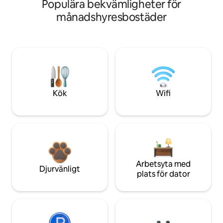
Populära bekvämligheter för
månadshyresbostäder
Kök
Wifi
Arbetsyta med
Djurvänligt
plats för dator