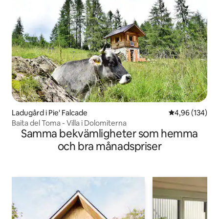
Ladugård i Pie' Falcade
4,96 av 5 i ge
4,96 (134)
Baita del Toma - Villa i Dolomiterna
Samma bekvämligheter som hemma
och bra månadspriser