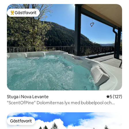
Gästfavorit
Populär gästfavorit
Stuga i Nova Levante
5 av 5 i ge
5 (127)
"ScentOfPine" Dolomiternas lyx med bubbelpool och
bastu
Gästfavorit
Gästfavorit