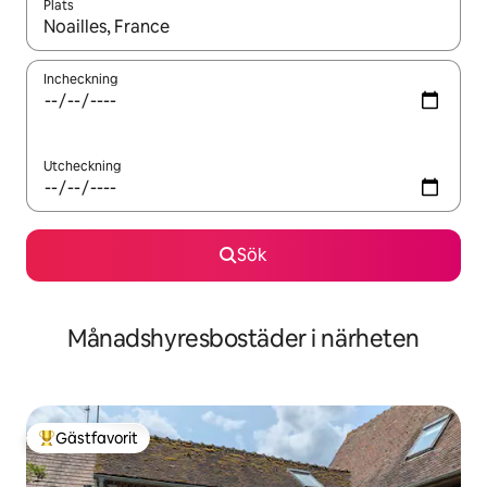
Plats
När resultaten är tillgängliga kan du navigera med upp- och ned
Incheckning
Utcheckning
Sök
Månadshyresbostäder i närheten
Gästfavorit
Populär gästfavorit