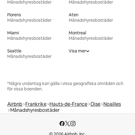
Månadshyresbostäder
Månadshyresbostäder
Florens
Aten
Månadshyresbostäder
Månadshyresbostäder
Miami
Montreal
Månadshyresbostäder
Månadshyresbostäder
Seattle
Visa mer
Månadshyresbostäder
*Några undantag kan gälla i vissa geografiska områden och
för vissa boenden.
Airbnb
Frankrike
Hauts-de-France
Oise
Noailles
Månadshyresbostäder
© 2026 Airbnb, Inc.