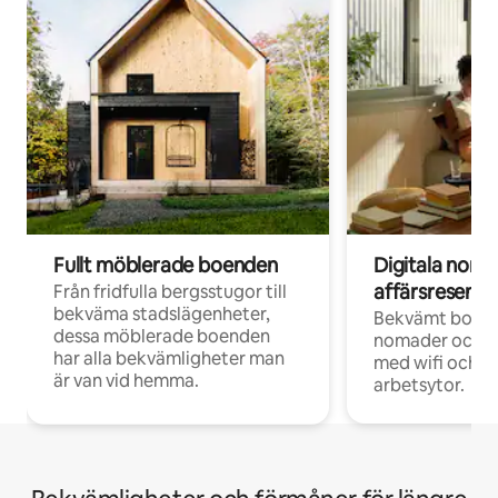
Fullt möblerade boenden
Digitala nom
affärsresenär
Från fridfulla bergsstugor till
bekväma stadslägenheter,
Bekvämt boend
dessa möblerade boenden
nomader och d
har alla bekvämligheter man
med wifi och d
är van vid hemma.
arbetsytor.