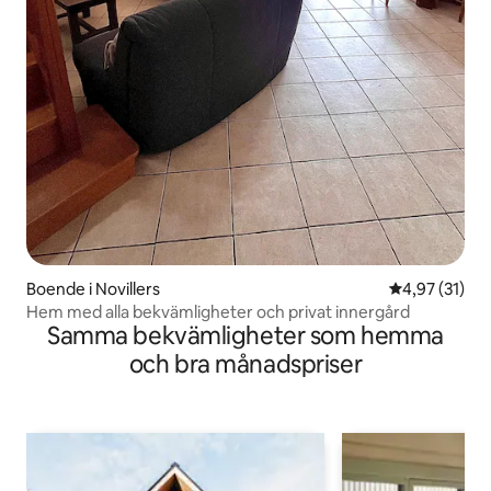
Boende i Novillers
4,97 av 5 i g
4,97 (31)
Hem med alla bekvämligheter och privat innergård
Samma bekvämligheter som hemma
och bra månadspriser