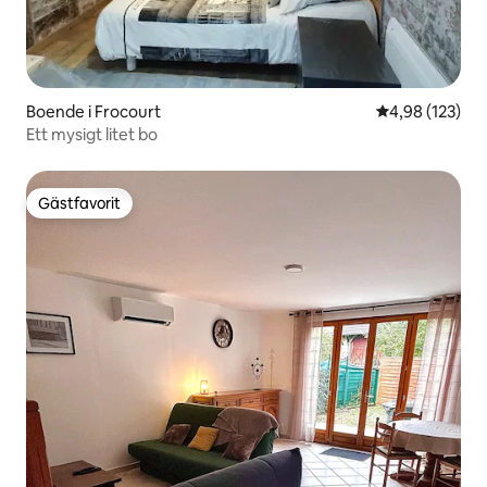
Boende i Frocourt
4,98 av 5 i ge
4,98 (123)
Ett mysigt litet bo
Gästfavorit
Gästfavorit