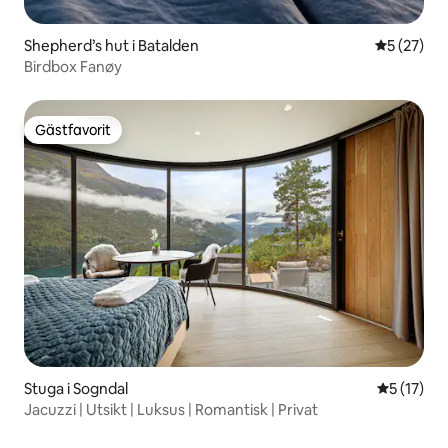
Shepherd’s hut i Batalden
5 av 5 i g
5 (27)
Birdbox Fanøy
Gästfavorit
Gästfavorit
Stuga i Sogndal
5 av 5 i g
5 (17)
Jacuzzi | Utsikt | Luksus | Romantisk | Privat