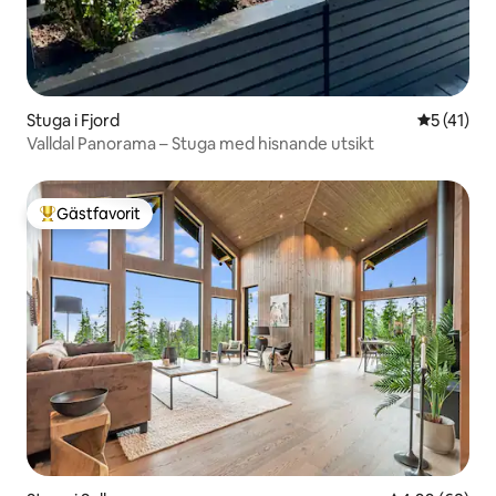
Stuga i Fjord
5 av 5 i g
5 (41)
Valldal Panorama – Stuga med hisnande utsikt
Gästfavorit
Populär gästfavorit