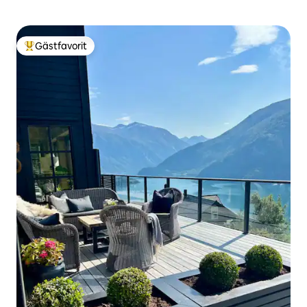
Gästfavorit
Populär gästfavorit