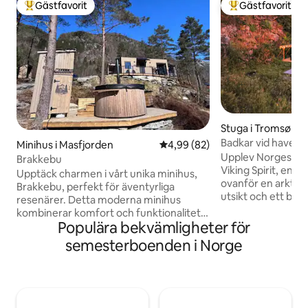
Gästfavorit
Gästfavorit
Populär gästfavorit
Populär gästfavor
Stuga i Tromsø
Badkar vid havet/f
Minihus i Masfjorden
4,99 av 5 i genomsnittligt bet
4,99 (82)
fjorden/privat
Upplev Norges fridf
Brakkebu
Viking Spirit, en p
Upptäck charmen i vårt unika minihus,
ovanför en arktisk
Brakkebu, perfekt för äventyrliga
utsikt och ett bad
resenärer. Detta moderna minihus
fönster från golv ti
kombinerar komfort och funktionalitet i
norrskensvisning. YouTube-video: sök
Populära bekvämligheter för
en mysig miljö. Du hittar ett ljust
"@Northscapecolle
vardagsrum, ett fullt utrustat kök och en
semesterboenden i Norge
fliken - 40 minuters bilresa från Tromsø -
bekväm säng för en god natts sömn.
Privat badtunna - 
Njut av ditt morgonkaffe på den privata
tillflyktsort - I "Au
terrassen eller ta en promenad i den
utsikt över norrsk
vackra naturen. Badtunna, 2 SUP-brädor,
nära attraktioner
fiskespö, kanot, spel för utomhus- och