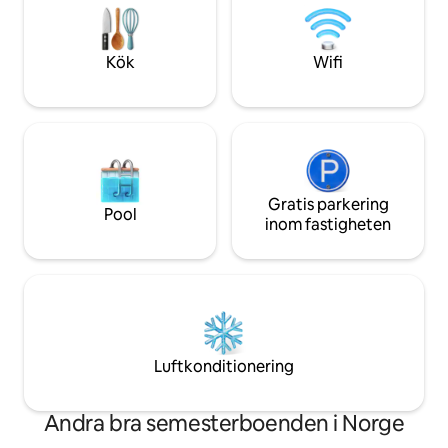
skidåkning, stadsk
inomhusbruk, elbilsladdare,
Wifi
trädgårdsmöbler, eldstad, ved,
sängkläder, handdukar +++ allt ingår i
Kök
Wifi
priset :)
Gratis parkering
Pool
inom fastigheten
Luftkonditionering
Andra bra semesterboenden i Norge