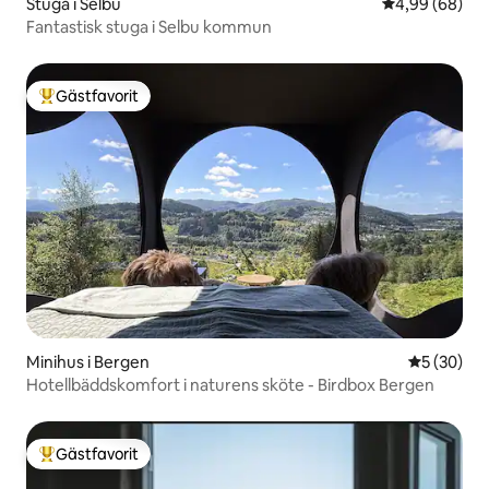
Stuga i Selbu
4,99 av 5 i g
4,99 (68)
Fantastisk stuga i Selbu kommun
Gästfavorit
Populär gästfavorit
Minihus i Bergen
5 av 5 i g
5 (30)
Hotellbäddskomfort i naturens sköte - Birdbox Bergen
Gästfavorit
Populär gästfavorit