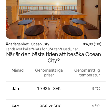
Ägarlägenhet i Ocean City
4,89 av 5 i ge
4,89 (118)
Landslivet kallar*Plats för 8*Altan*Husdjur är
När är den bästa tiden att besöka Ocean
välkomna*Spelhall*
City?
Månad
Genomsnittliga
Genomsnittlig
priser
temperatur
Jan.
1 792 kr SEK
3 °C
Feb.
1 868 kr SEK
4 °C