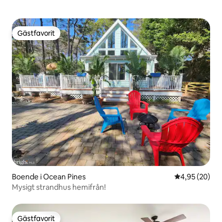
Gästfavorit
Gästfavorit
Boende i Ocean Pines
4,95 av 5 i g
4,95 (20)
Mysigt strandhus hemifrån!
Gästfavorit