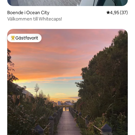
Boende i Ocean City
4,95 av 5 i g
4,95 (37)
Välkommen till Whitecaps!
Gästfavorit
Populär gästfavorit