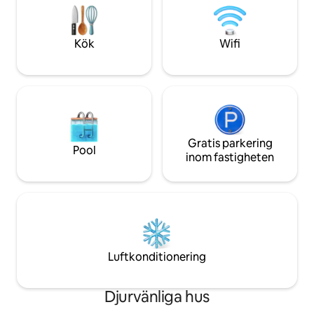
balkonger på fram
din egen båt eller vattenskoter för att
från JollyRogers
docka där. Bevittna spektakulära
många minigolfbano
solnedgångar med våra kajaker. Njut av
Kök
Wifi
promenadavstånd 
ett väl upplyst, privat arbetsutrymme
restauranger/bare
för virtuellt arbete med
nattliv.
höghastighetsinternet! En ny träsäng nu
i master suite för vilsam sömn! Poolerna
och tennis/pickleballplanerna ligger bara
några kvarter bort för din njutning!
Dessutom en verkligt unik
UTOMHUSFILMUPPLEVELSE för alla våra
Gratis parkering
Pool
gäster att göra för den bästa semestern
inom fastigheten
NÅGONSIN!
Luftkonditionering
Djurvänliga hus