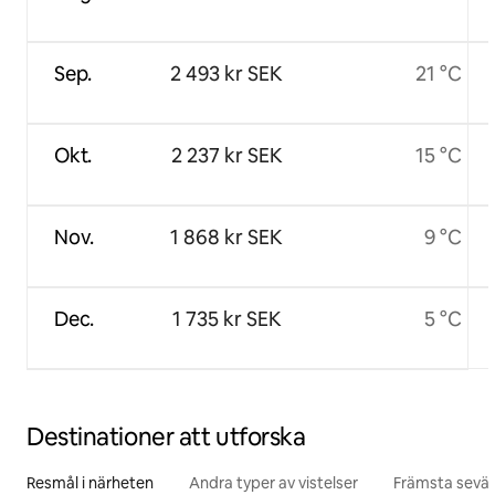
Sep.
2 493 kr SEK
21 °C
Okt.
2 237 kr SEK
15 °C
Nov.
1 868 kr SEK
9 °C
Dec.
1 735 kr SEK
5 °C
Destinationer att utforska
Resmål i närheten
Andra typer av vistelser
Främsta sevär