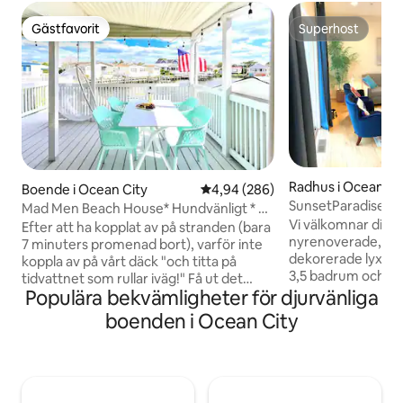
Gästfavorit
Superhost
Gästfavorit
Superhost
Radhus i Ocean Ci
Boende i Ocean City
4,94 av 5 i genomsnittligt bety
4,94 (286)
SunsetParadise:
Mad Men Beach House* Hundvänligt * 7
BDwalk BayVw 3P
Vi välkomnar dig at
min promenad 2 hav * UTOMHUSBIO
Efter att ha kopplat av på stranden (bara
nyrenoverade, vac
UPPLEVELSE * Privat brygga *
7 minuters promenad bort), varför inte
dekorerade lyxbo
ARBETSYTA * Ny spjälsäng
koppla av på vårt däck "och titta på
3,5 badrum och 3 p
tidvattnet som rullar iväg!" Få ut det
bilgarage och 2 til
Populära bekvämligheter för djurvänliga
bästa av bukten och stranden med
parkeringsplatser)
denna hundvänliga dolda pärla! Föreställ
boenden i Ocean City
kvarter (3–4 minu
dig kvällar njuta av buktbrisen när du
strandpromenaden
knäcker krabbor på däcket! Koppla av i
Midtown och Down
vårt stora rum med öppet koncept som
njut av den vackr
gör att alla kan vara tillsammans. Fiska på
utsikten över bukt
vår privata brygga eller använd den för