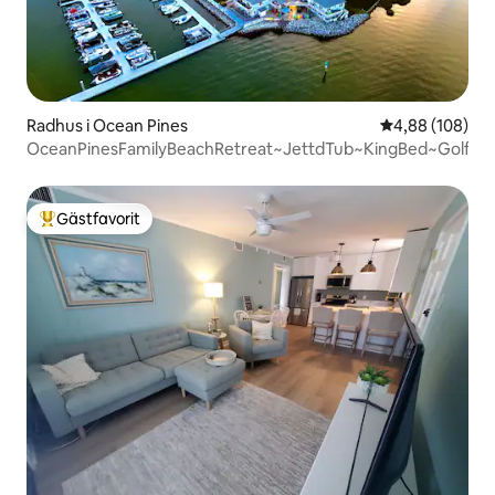
Radhus i Ocean Pines
4,88 av 5 i ge
4,88 (108)
OceanPinesFamilyBeachRetreat~JettdTub~KingBed~Golf
Gästfavorit
Populär gästfavorit