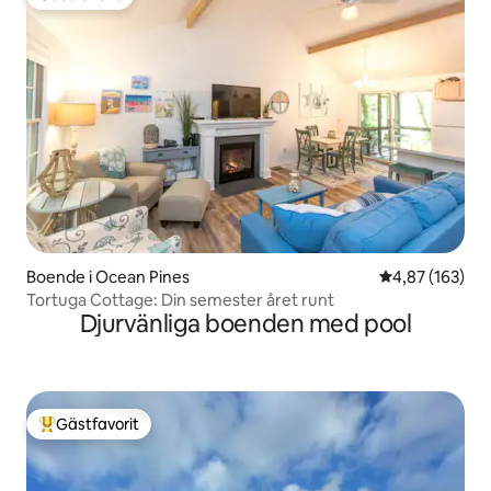
Gästfavorit
Boende i Ocean Pines
4,87 av 5 i ge
4,87 (163)
Tortuga Cottage: Din semester året runt
Djurvänliga boenden med pool
Gästfavorit
Populär gästfavorit