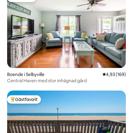
Gästfavorit
Boende i Selbyville
4,93 av 5 i ge
4,93 (169)
Central Haven med stor inhägnad gård
Gästfavorit
Populär gästfavorit