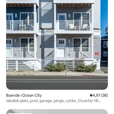
Boende i Ocean City
4,97 av 5 i g
4,97 (38)
Idealisk plats, pool, garage, pingis, cyklar, 2 kvarter till
stranden och brädgång!