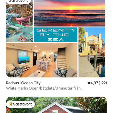
Gästfavorit
Gästfavorit
Radhus i Ocean City
4,97 av 5 i ge
4,97 (122)
White Marlin Open/båtplats/3 minuter från
strandpromenaden
Gästfavorit
Populär gästfavorit