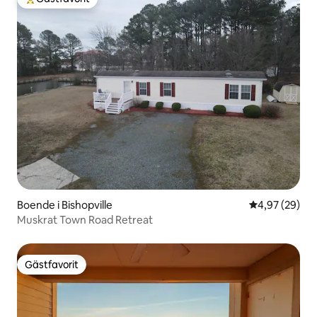
Populär gästfavorit
Boende i Bishopville
4,97 av 5 i g
4,97 (29)
Muskrat Town Road Retreat
Gästfavorit
Gästfavorit