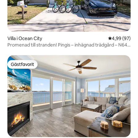
Villa i Ocean City
4,99 av 5 i g
4,99 (97)
Promenad till stranden! Pingis – inhägnad trädgård – N64 –
cyklar!
Gästfavorit
Gästfavorit