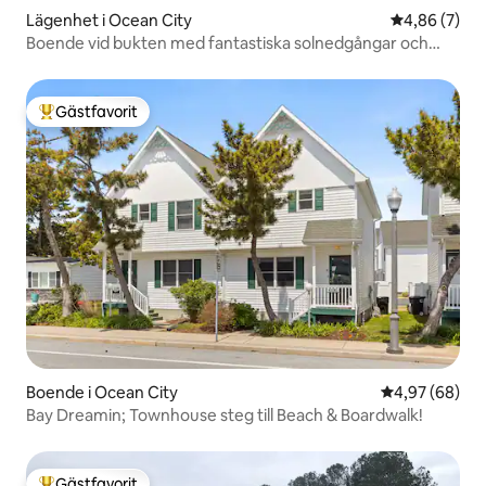
Lägenhet i Ocean City
4,86 av 5 i 
4,86 (7)
Boende vid bukten med fantastiska solnedgångar och
privat brygga
Gästfavorit
Populär gästfavorit
Boende i Ocean City
4,97 av 5 i g
4,97 (68)
Bay Dreamin; Townhouse steg till Beach & Boardwalk!
Gästfavorit