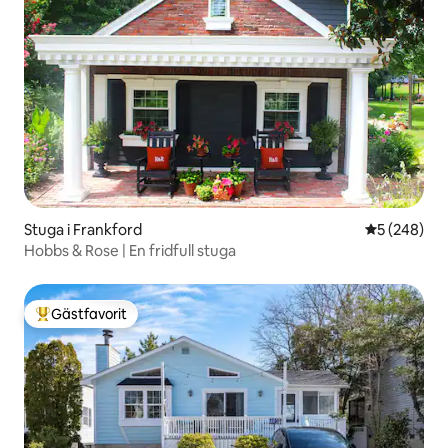
Stuga i Frankford
5 av 5 i ge
5 (248)
Hobbs & Rose | En fridfull stuga
Gästfavorit
Populär gästfavorit