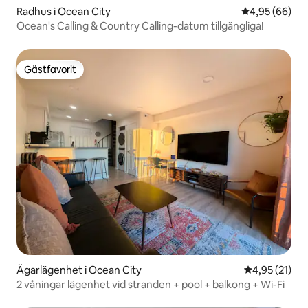
Radhus i Ocean City
4,95 av 5 i g
4,95 (66)
Ocean's Calling & Country Calling-datum tillgängliga!
Gästfavorit
Gästfavorit
Ägarlägenhet i Ocean City
4,95 av 5 i g
4,95 (21)
2 våningar lägenhet vid stranden + pool + balkong + Wi-Fi