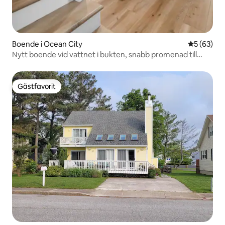
Boende i Ocean City
5 av 5 i g
5 (63)
Nytt boende vid vattnet i bukten, snabb promenad till
stranden
Gästfavorit
Gästfavorit