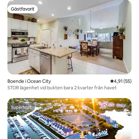
Gästfavorit
Gästfavorit
Boende i Ocean City
4,91 av 5 i g
4,91 (55)
STOR lägenhet vid bukten bara 2 kvarter från havet
Superhost
Superhost