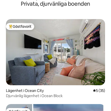
Privata, djurvänliga boenden
Gästfavorit
Populär gästfavorit
Lägenhet i Ocean City
5 av 5 i g
5 (35)
Djurvänlig lägenhet i Ocean Block