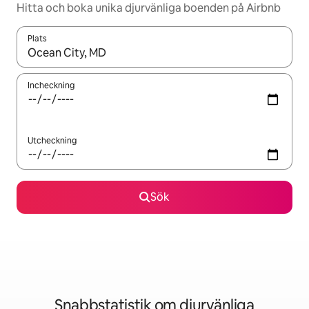
Hitta och boka unika djurvänliga boenden på Airbnb
Plats
När resultaten är tillgängliga kan du navigera med upp- och ned
Incheckning
Utcheckning
Sök
Snabbstatistik om djurvänliga