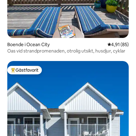
Boende i Ocean City
4,91 av 5 i g
4,91 (85)
Oas vid strandpromenaden, otrolig utsikt, husdjur, cyklar
Gästfavorit
Populär gästfavorit