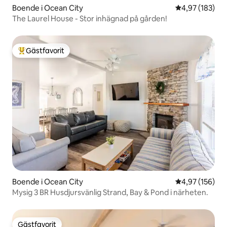
Boende i Ocean City
4,97 av 5 i ge
4,97 (183)
The Laurel House - Stor inhägnad på gården!
Gästfavorit
Populär gästfavorit
Boende i Ocean City
4,97 av 5 i ge
4,97 (156)
Mysig 3 BR Husdjursvänlig Strand, Bay & Pond i närheten.
Gästfavorit