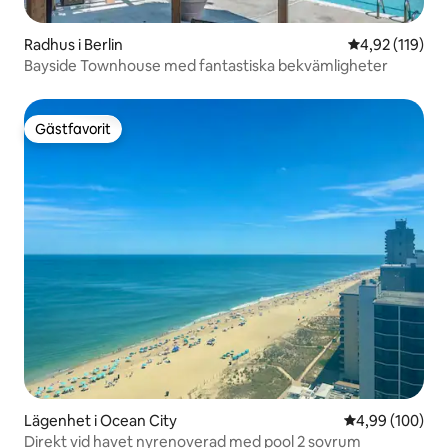
Radhus i Berlin
4,92 av 5 i ge
4,92 (119)
Bayside Townhouse med fantastiska bekvämligheter
Gästfavorit
Gästfavorit
Lägenhet i Ocean City
4,99 av 5 i ge
4,99 (100)
Direkt vid havet nyrenoverad med pool 2 sovrum