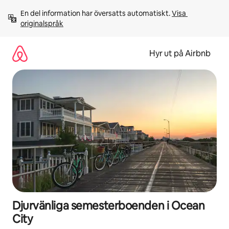
Hoppa
En del information har översatts automatiskt. 
Visa 
till
originalspråk
innehåll
Hyr ut på Airbnb
Djurvänliga semesterboenden i Ocean
City