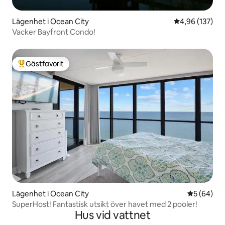
Lägenhet i Ocean City
4,96 av 5 i ge
4,96 (137)
Vacker Bayfront Condo!
Gästfavorit
Populär gästfavorit
Lägenhet i Ocean City
5 av 5 i g
5 (64)
SuperHost! Fantastisk utsikt över havet med 2 pooler!
Hus vid vattnet