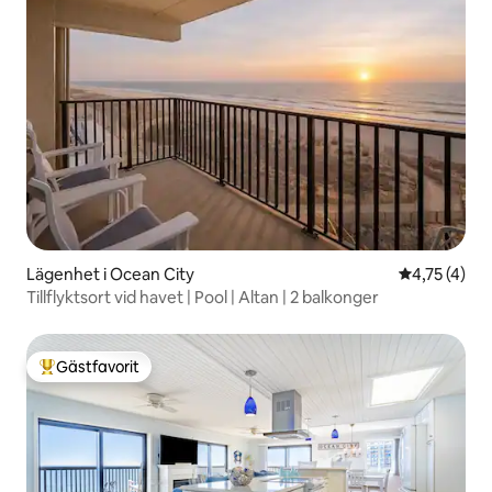
Lägenhet i Ocean City
4,75 av 5 i
4,75 (4)
Tillflyktsort vid havet | Pool | Altan | 2 balkonger
Gästfavorit
Populär gästfavorit