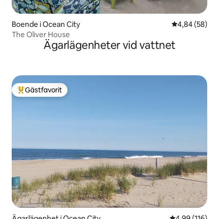
Boende i Ocean City
4,84 av 5 i g
4,84 (58)
The Oliver House
Ägarlägenheter vid vattnet
Gästfavorit
Populär gästfavorit
Ägarlägenhet i Ocean City
4,99 av 5 i ge
4,99 (116)