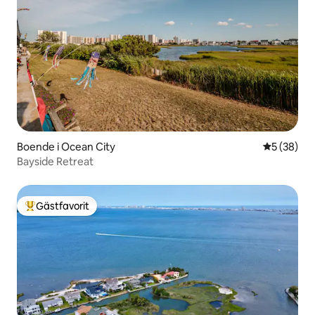
Boende i Ocean City
5 av 5 i g
5 (38)
Bayside Retreat
Gästfavorit
Populär gästfavorit