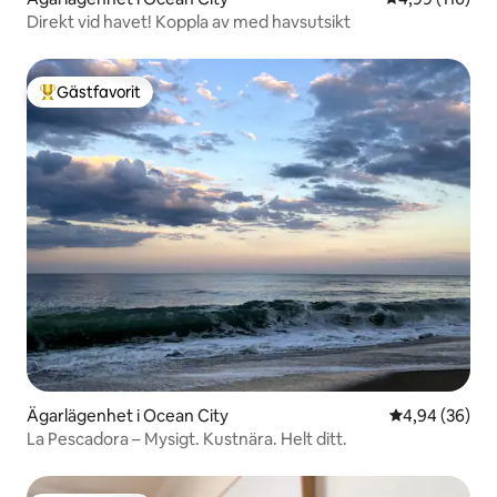
Direkt vid havet! Koppla av med havsutsikt
Gästfavorit
Populär gästfavorit
Ägarlägenhet i Ocean City
4,94 av 5 i g
4,94 (36)
La Pescadora – Mysigt. Kustnära. Helt ditt.