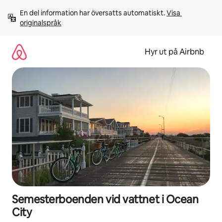
Hoppa
En del information har översatts automatiskt. 
Visa 
till
originalspråk
innehåll
Hyr ut på Airbnb
Semesterboenden vid vattnet i Ocean
City