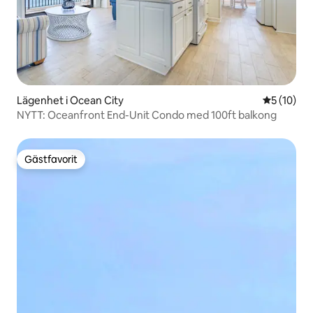
Lägenhet i Ocean City
5 av 5 i g
5 (10)
NYTT: Oceanfront End-Unit Condo med 100ft balkong
Gästfavorit
Gästfavorit