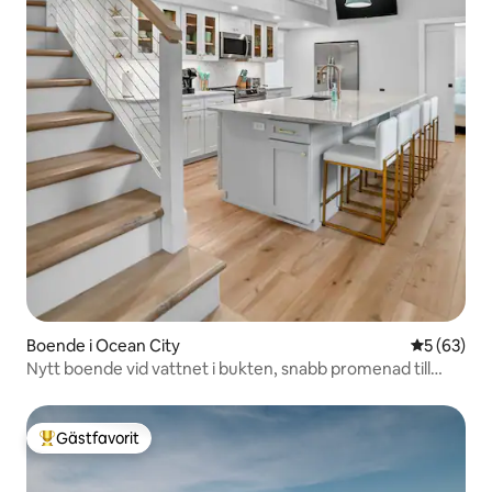
Boende i Ocean City
5 av 5 i g
5 (63)
Nytt boende vid vattnet i bukten, snabb promenad till
stranden
Gästfavorit
Populär gästfavorit