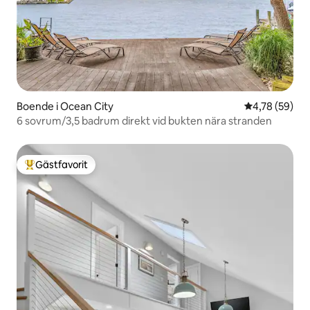
Boende i Ocean City
4,78 av 5 i g
4,78 (59)
6 sovrum/3,5 badrum direkt vid bukten nära stranden
Gästfavorit
Populär gästfavorit