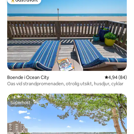
Populär gästfavorit
Boende i Ocean City
4,94 av 5 i g
4,94 (84)
Oas vid strandpromenaden, otrolig utsikt, husdjur, cyklar
Superhost
Superhost