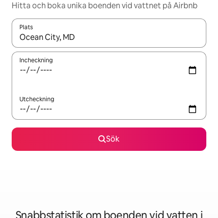
Hitta och boka unika boenden vid vattnet på Airbnb
Plats
När resultaten är tillgängliga kan du navigera med upp- och ned
Incheckning
Utcheckning
Sök
Snabbstatistik om boenden vid vatten i