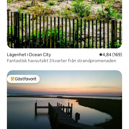
Lägenhet i Ocean City
4,84 av 5 i ge
4,84 (169)
Fantastisk havsutsikt 3 kvarter från strandpromenaden
Gästfavorit
Populär gästfavorit