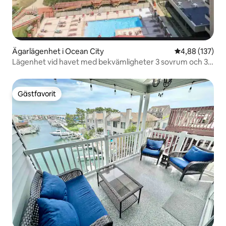
Ägarlägenhet i Ocean City
4,88 av 5 i ge
4,88 (137)
Lägenhet vid havet med bekvämligheter 3 sovrum och 3
pooler
Gästfavorit
Gästfavorit