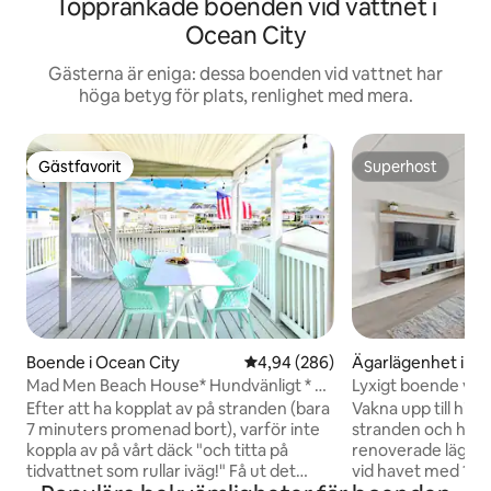
Topprankade boenden vid vattnet i
Ocean City
Gästerna är eniga: dessa boenden vid vattnet har
höga betyg för plats, renlighet med mera.
Gästfavorit
Superhost
Gästfavorit
Superhost
Boende i Ocean City
4,94 av 5 i genomsnittligt bety
4,94 (286)
Ägarlägenhet i Oc
Mad Men Beach House* Hundvänligt * 7
Lyxigt boende vid
min promenad 2 hav * UTOMHUSBIO
Pool, bubbelpool, 
Efter att ha kopplat av på stranden (bara
Vakna upp till hisn
UPPLEVELSE * Privat brygga *
7 minuters promenad bort), varför inte
stranden och have
ARBETSYTA * Ny spjälsäng
koppla av på vårt däck "och titta på
renoverade lägenh
tidvattnet som rullar iväg!" Få ut det
vid havet med 1 s