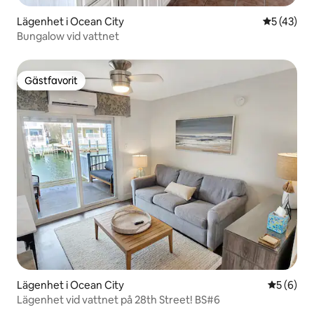
Lägenhet i Ocean City
5 av 5 i g
5 (43)
Bungalow vid vattnet
Gästfavorit
Gästfavorit
Lägenhet i Ocean City
5 av 5 i 
5 (6)
Lägenhet vid vattnet på 28th Street! BS#6