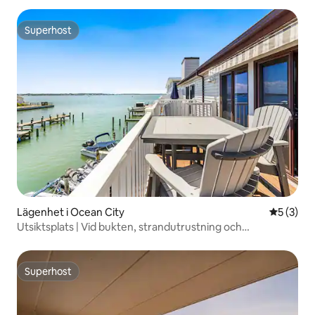
Superhost
Superhost
Lägenhet i Ocean City
5 av 5 i 
5 (3)
Utsiktsplats | Vid bukten, strandutrustning och
familjevistelse
Superhost
Superhost