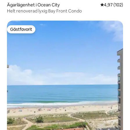
Ägarlägenhet i Ocean City
4,97 av 5 i ge
4,97 (102)
Helt renoverad lyxig Bay Front Condo
Gästfavorit
Gästfavorit