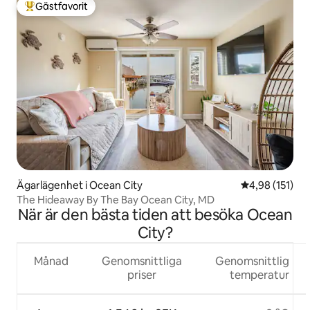
Gästfavorit
Populär gästfavorit
Ägarlägenhet i Ocean City
4,98 av 5 i ge
4,98 (151)
The Hideaway By The Bay Ocean City, MD
När är den bästa tiden att besöka Ocean
City?
Månad
Genomsnittliga
Genomsnittlig
priser
temperatur