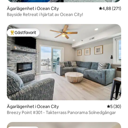
Ägarlägenhet i Ocean City
4,88 av 5 i ge
4,88 (271)
Bayside Retreat i hjärtat av Ocean City!
Gästfavorit
Populär gästfavorit
Ägarlägenhet i Ocean City
5 av 5 i g
5 (30)
Breezy Point #301 - Takterrass Panorama Solnedgångar