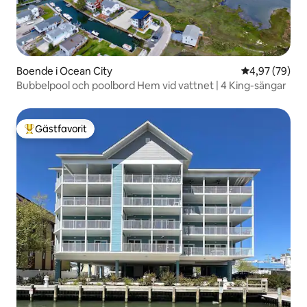
Boende i Ocean City
4,97 av 5 i g
4,97 (79)
Bubbelpool och poolbord Hem vid vattnet | 4 King-sängar
Gästfavorit
Populär gästfavorit