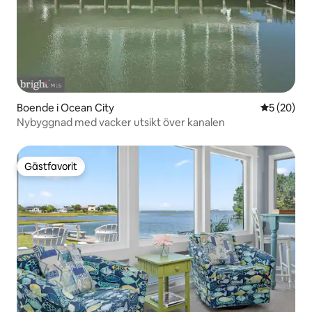
Boende i Ocean City
5 av 5 i g
5 (20)
Nybyggnad med vacker utsikt över kanalen
Gästfavorit
Gästfavorit