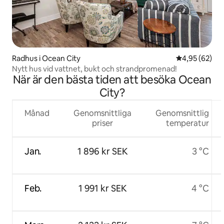
Radhus i Ocean City
4,95 av 5 i g
4,95 (62)
Nytt hus vid vattnet, bukt och strandpromenad!
När är den bästa tiden att besöka Ocean
City?
Månad
Genomsnittliga
Genomsnittlig
priser
temperatur
Jan.
1 896 kr SEK
3 °C
Feb.
1 991 kr SEK
4 °C