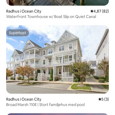
Radhus i Ocean City
4,87 av 5 i g
4,87 (82)
Waterfront Townhouse w/ Boat Slip on Quiet Canal
Superhost
Superhost
Radhus i Ocean City
5 av 5 i 
5 (3)
Broad Marsh 110E | Stort familjehus med pool