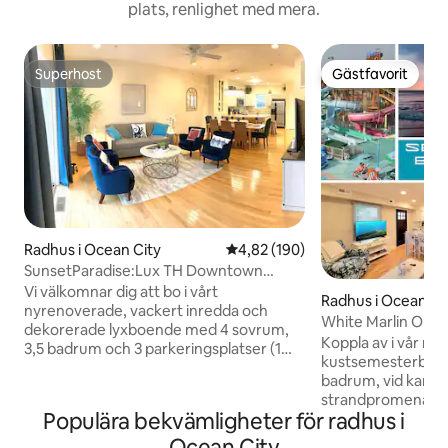
plats, renlighet med mera.
Superhost
Gästfavorit
Superhost
Gästfavorit
Radhus i Ocean City
4,82 av 5 i genomsnittligt bety
4,82 (190)
SunsetParadise:Lux TH Downtown
BDwalk BayVw 3Prkg
Vi välkomnar dig att bo i vårt
Radhus i Ocean Ci
nyrenoverade, vackert inredda och
White Marlin Open
dekorerade lyxboende med 4 sovrum,
från strandprom
Koppla av i vår my
3,5 badrum och 3 parkeringsplatser (1
kustsemesterbost
bilgarage och 2 tilldelade
badrum, vid kanale
parkeringsplatser) på 26th St, bara 2
strandpromenaden 
kvarter (3–4 minuters promenad) från
Populära bekvämligheter för radhus i
möblerade radhus
strandpromenaden och stranden mellan
2 barn, inkluderar
Ocean City
Midtown och Downtown. Slappna av och