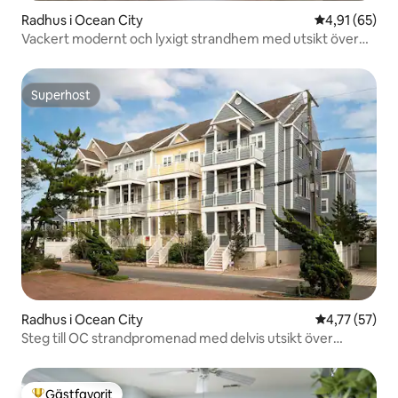
Radhus i Ocean City
4,91 av 5 i g
4,91 (65)
Vackert modernt och lyxigt strandhem med utsikt över
bukten
Superhost
Superhost
Radhus i Ocean City
4,77 av 5 i g
4,77 (57)
Steg till OC strandpromenad med delvis utsikt över
bukten
Gästfavorit