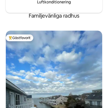
Luftkonditionering
Familjevänliga radhus
Gästfavorit
Populär gästfavorit