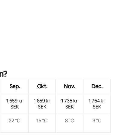
älkomna
spelrum, rymmer 14
en
n?
Sep.
Okt.
Nov.
Dec.
1 659 kr
1 659 kr
1 735 kr
1 764 kr
SEK
SEK
SEK
SEK
22 °C
15 °C
8 °C
3 °C