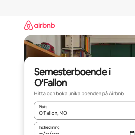
Hoppa
till
innehåll
Semesterboende i
O'Fallon
Hitta och boka unika boenden på Airbnb
Plats
När resultaten är tillgängliga kan du navigera me
Incheckning