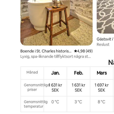
Gästsvit 
Reslust
Boende i St. Charles historisk
4,98 av 5 i genomsnit
4,98 (49)
a distrikt
Lyxig, spa-liknande tillflyktsort några steg
N
från Main St.
Månad
Jan.
Feb.
Mars
1 631 kr
1 631 kr
1 697 kr
Genomsnittliga
priser
SEK
SEK
SEK
0 °C
3 °C
8 °C
Genomsnittlig
temperatur