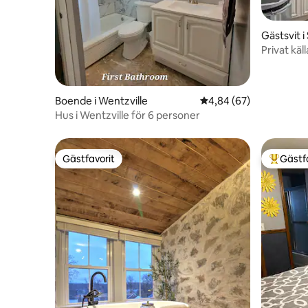
Gästsvit i
Privat käl
bubbelpo
Boende i Wentzville
4,84 av 5 i genomsnit
4,84 (67)
Hus i Wentzville för 6 personer
Gästfavorit
Gästf
Gästfavorit
Populär 