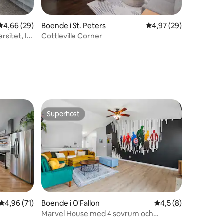
en
4,66 av 5 i genomsnittligt betyg, 29 omdömen
4,66 (29)
Boende i St. Peters
4,97 av 5 i genomsnit
4,97 (29)
sitet, I-
Cottleville Corner
Superhost
Superhost
4,96 av 5 i genomsnittligt betyg, 71 omdömen
4,96 (71)
Boende i O'Fallon
4,5 av 5 i genomsni
4,5 (8)
Marvel House med 4 sovrum och