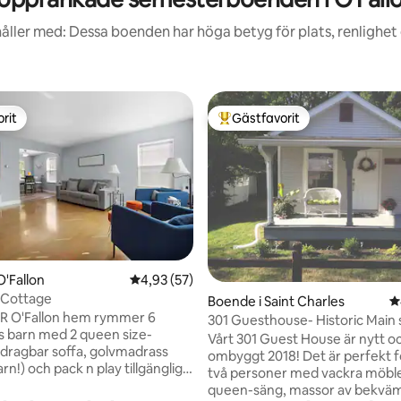
åller med: Dessa boenden har höga betyg för plats, renlighet
rit
Gästfavorit
rit
Populär gästfavorit
O'Fallon
4,93 av 5 i genomsnittligt betyg, 57 omdöm
4,93 (57)
 Cottage
ligt betyg, 119 omdömen
Boende i Saint Charles
4
BR O'Fallon hem rymmer 6
301 Guesthouse- Historic Main 
s barn med 2 queen size-
Katy Trail
Vårt 301 Guest House är nytt oc
tdragbar soffa, golvmadrass
ombyggt 2018! Det är perfekt fö
arn!) och pack n play tillgängliga
två personer med vackra möble
n. Husdjursvänligt med stor
queen-säng, massor av bekväm