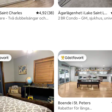
 Saint Charles
4,92 av 5 i genomsnittligt betyg, 38 omdöm
4,92 (38)
Ägarlägenhet i Lake Saint Lo
uis
lare - Två dubbelsängar och
2 BR Condo – GM, sjukhus, univer
ol
70
tligt betyg, 67 omdömen
avorit
Gästfavorit
gästfavorit
Populär gästfavorit
Boende i St. Peters
Rabatter för långa