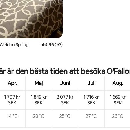
vistelser~Inhägnad~Husdjur v
i Weldon Spring
4,96 av 5 i genomsnittligt betyg, 93 omdöm
4,96 (93)
tligt betyg, 49 omdömen
är är den bästa tiden att besöka O'Fallo
Apr.
Maj
Juni
Juli
Aug.
1 707 kr
1 849 kr
2 077 kr
1 716 kr
1 669 kr
SEK
SEK
SEK
SEK
SEK
14 °C
20 °C
25 °C
27 °C
26 °C