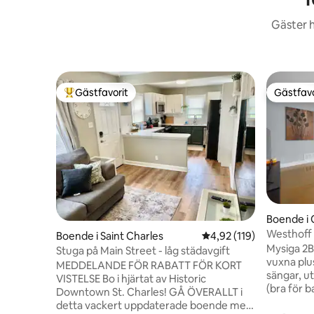
Gäster h
Gästfavorit
Gästfavo
Populär gästfavorit
Gästfavo
Boende i 
Westhoff
Boende i Saint Charles
4,92 av 5 i genomsnitt
4,92 (119)
Mysiga 2
Stuga på Main Street - låg städavgift
vuxna plu
MEDDELANDE FÖR RABATT FÖR KORT
sängar, u
VISTELSE Bo i hjärtat av Historic
(bra för b
Downtown St. Charles! GÅ ÖVERALLT i
på begära
detta vackert uppdaterade boende med