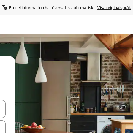
En del information har översatts automatiskt. 
Visa originalspråk
d upp- och nedåtpilarna eller utforska genom att trycka eller svepa.