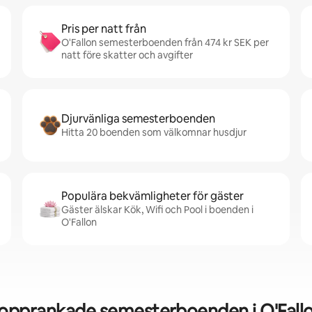
Pris per natt från
O'Fallon semesterboenden från 474 kr SEK per
natt före skatter och avgifter
Djurvänliga semesterboenden
Hitta 20 boenden som välkomnar husdjur
Populära bekvämligheter för gäster
Gäster älskar Kök, Wifi och Pool i boenden i
O'Fallon
opprankade semesterboenden i O'Fall