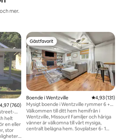
 och mer.
Boende i 
Gästfavorit
Superho
Gästfavorit
Superho
Bubbelpool
dubbelsän
Detta bo
grupper 
under ett
braskami
lekplats 
nedre pl
bottenvån
nedervån
en
Boende i Wentzville
4,93 av 5 i genomsnit
4,93 (131)
vardagsr
Mysigt boende i Wentzville rymmer 6 +
,97 av 5 i genomsnittligt betyg, 760 omdömen
4,97 (760)
ut sig m
spelrum
Välkommen till ditt hem hemifrån i
sovplats 
street-
Wentzville, Missouri! Familjer och håriga
bekväm ba
h helt
vänner är välkomna till vårt mysiga,
bara någr
r en eller
centralt belägna hem. Sovplatser 6- 1
Cottlevill
r, stor
King, 1 Queen och 1 bäddsoffa Full storlek
ligheter,