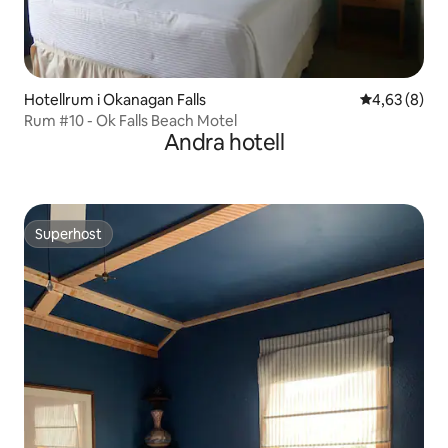
Hotellrum i Okanagan Falls
4,63 av 5 i 
4,63 (8)
Rum #10 - Ok Falls Beach Motel
Andra hotell
Superhost
Superhost