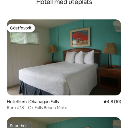
Hotell med uteplats
sjön/semesterorten
Gästfavorit
Gästfavorit
Hotellrum i Okanagan Falls
4,8 av 5 i g
4,8 (10)
Rum #18 – Ok Falls Beach Motel
Superhost