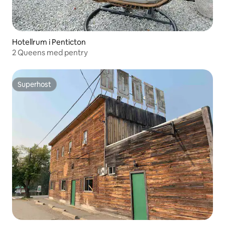
Hotellrum i Penticton
2 Queens med pentry
Superhost
Superhost