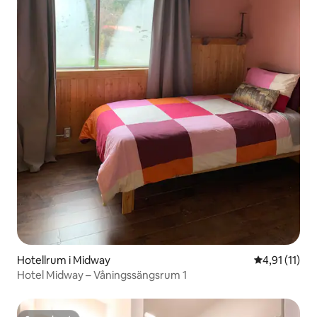
Hotellrum i Midway
4,91 av 5 i 
4,91 (11)
Hotel Midway – Våningssängsrum 1