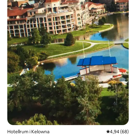
Hotellrum i Kelowna
4,94 av 5 i g
4,94 (68)