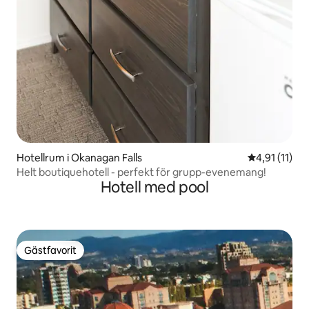
Hotellrum i Okanagan Falls
4,91 av 5 i 
4,91 (11)
Helt boutiquehotell - perfekt för grupp-evenemang!
Hotell med pool
Gästfavorit
Gästfavorit