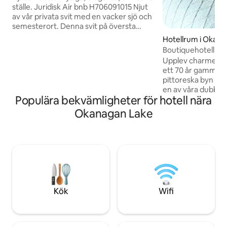
ställe. Juridisk Air bnb H706091015 Njut
av vår privata svit med en vacker sjö och
semesterort. Denna svit på översta
våningen erbjuder ett kylskåp,
Hotellrum i Okanag
mikrovågsugn och arbetsstation med
Boutiquehotell – 
USB-plugins vid sängen och en exklusiv
Upplev charmen i H
madrass i minnesskum för din perfekta
ett 70 år gammalt 
sömn. Få tillgång till alla bekvämligheter
pittoreska byn Okanagan
på plats. Bubbelpool och gym året runt.
en av våra dubbelsv
Två pooler med vattenrutschbana,
Populära bekvämligheter för hotell nära
sovrum med separa
tennisbana, puttinggreen öppen maj
via det privata ba
Okanagan Lake
lång till oktober tack vare helg.
får också tillgång
utrymmen! Oändliga aktiviteter väntar! I
hjärtat av vinlandet
prisbelönta vingår
minuter bort. En 
till vackra Skaha B
KVR leden på dina 
Kök
Wifi