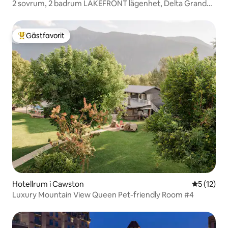
2 sovrum, 2 badrum LAKEFRONT lägenhet, Delta Grand
by Marriot
Gästfavorit
Populär gästfavorit
Hotellrum i Cawston
5 av 5 i g
5 (12)
Luxury Mountain View Queen Pet-friendly Room #4