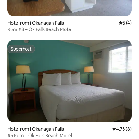
Hotellrum i Okanagan Falls
5 av 5 i 
5 (4)
Rum #8 – Ok Falls Beach Motel
Superhost
Superhost
Hotellrum i Okanagan Falls
4,75 av 5 i 
4,75 (8)
#5 Rum – Ok Falls Beach Motel