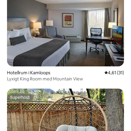
Hotellrum i Kamloops
4,61 av 5 i 
4,61 (31)
Lyxigt King Room med Mountain View
Superhost
Superhost