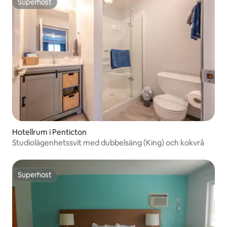
Superhost
Superhost
Hotellrum i Penticton
Studiolägenhetssvit med dubbelsäng (King) och kokvrå
Superhost
Superhost