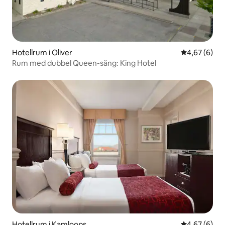
Hotellrum i Oliver
4,67 av 5 i 
4,67 (6)
Rum med dubbel Queen-säng: King Hotel
Hotellrum i Kamloops
4,67 av 5 i 
4,67 (6)