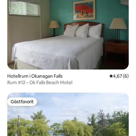
Superhost
Hotellrum i Okanagan Falls
4,67 av 5 i 
4,67 (6)
Rum #12 – Ok Falls Beach Motel
Gästfavorit
Gästfavorit