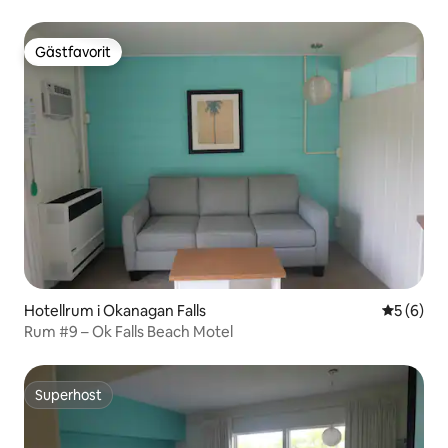
Gästfavorit
Gästfavorit
Hotellrum i Okanagan Falls
5 av 5 i 
5 (6)
Rum #9 – Ok Falls Beach Motel
Superhost
Superhost