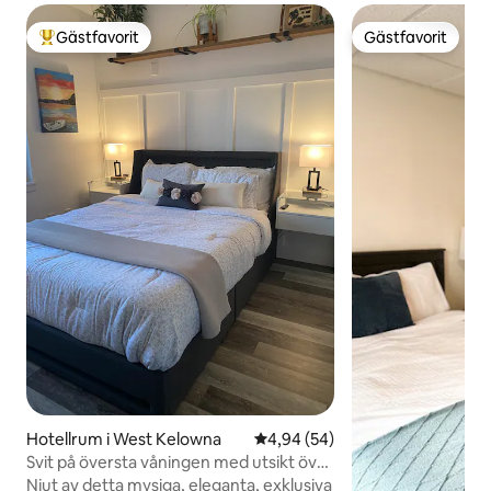
Gästfavorit
Gästfavorit
Populär gästfavorit
Gästfavorit
Hotellrum i West Kelowna
4,94 av 5 i genomsnittligt bet
4,94 (54)
Svit på översta våningen med utsikt över
sjön/semesterorten
Njut av detta mysiga, eleganta, exklusiva