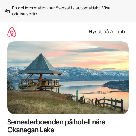
Hoppa
En del information har översatts automatiskt. 
Visa 
till
originalspråk
innehåll
Hyr ut på Airbnb
Semesterboenden på hotell nära
Okanagan Lake