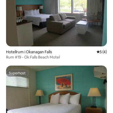
Hotellrum i Okanagan Falls
5 av 5 i 
5 (4)
Rum #19 - Ok Falls Beach Motel
Superhost
Superhost