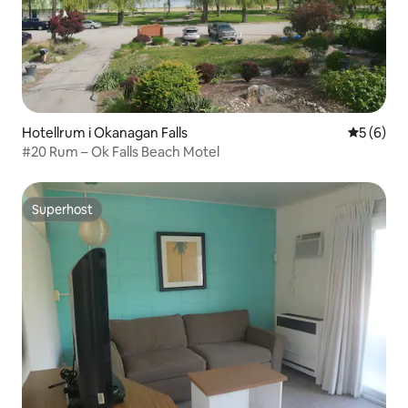
Hotellrum i Okanagan Falls
5 av 5 i 
5 (6)
#20 Rum – Ok Falls Beach Motel
Superhost
Superhost