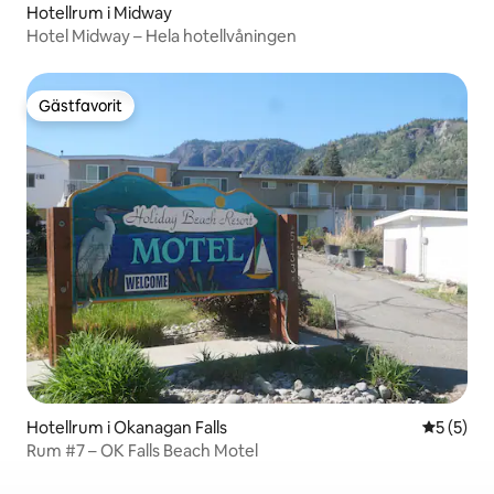
Hotellrum i Midway
Hotel Midway – Hela hotellvåningen
Gästfavorit
Gästfavorit
Hotellrum i Okanagan Falls
5 av 5 i 
5 (5)
Rum #7 – OK Falls Beach Motel