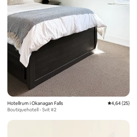
Hotellrum i Okanagan Falls
4,64 av 5 i g
4,64 (25)
Boutiquehotell - Svit #2