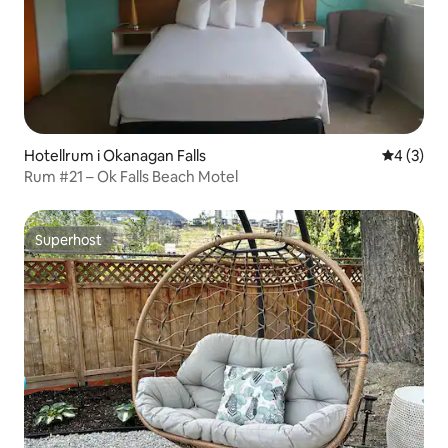
Hotellrum i Okanagan Falls
4 av 5 i 
4 (3)
Rum #21 – Ok Falls Beach Motel
Superhost
Superhost