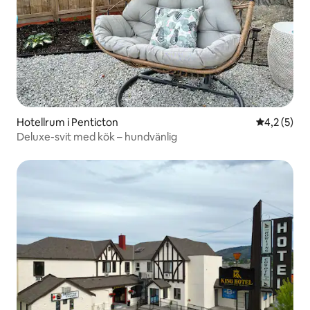
Hotellrum i Penticton
4,2 av 5 i 
4,2 (5)
Deluxe-svit med kök – hundvänlig