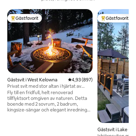
Gästfavorit
Gästfavorit
Populär gästfavorit
Populär gästfavor
Gästsvit i West Kelowna
4,93 av 5 i genomsnittligt bety
4,93 (897)
Privat svit med stor altan i hjärtat av
Okanagan
Fly till en fridfull, helt renoverad
tillflyktsort omgiven av naturen. Detta
boende med 2 sovrum, 2 badrum,
kingsize-sängar och elegant inredning
har fantastisk utsikt över Shannon Lake,
bergen och golfbanan. Koppla av i den
vedeldade badtunnan för den ultimata
Gästsvit i Lake Co
mysiga semestern (inte tillgänglig under
Isbjörnsviten med