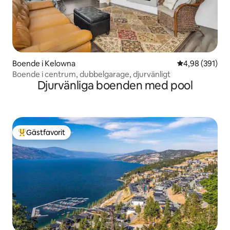
Boende i Kelowna
4,98 av 5 i ge
4,98 (391)
Boende i centrum, dubbelgarage, djurvänligt
Djurvänliga boenden med pool
Gästfavorit
Populär gästfavorit