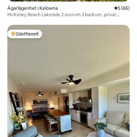
Ägarlägenhet i Kelowna
5 av 5 i g
5 (66)
McKinley Beach Lakeside 2 sovrum 2 badrum, privat
bubbelpool
Gästfavorit
Populär gästfavorit