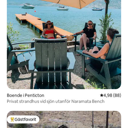
Boende i Penticton
4,98 av 5 i g
4,98 (88)
Privat strandhus vid sjön utanför Naramata Bench
Gästfavorit
Populär gästfavorit