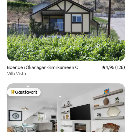
Boende i Okanagan-Similkameen C
4,95 av 5 i ge
4,95 (126)
Villa Vista
Gästfavorit
Populär gästfavorit