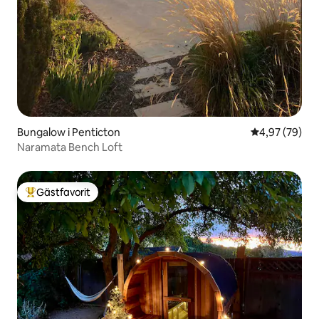
Bungalow i Penticton
4,97 av 5 i g
4,97 (79)
Naramata Bench Loft
Gästfavorit
Populär gästfavorit