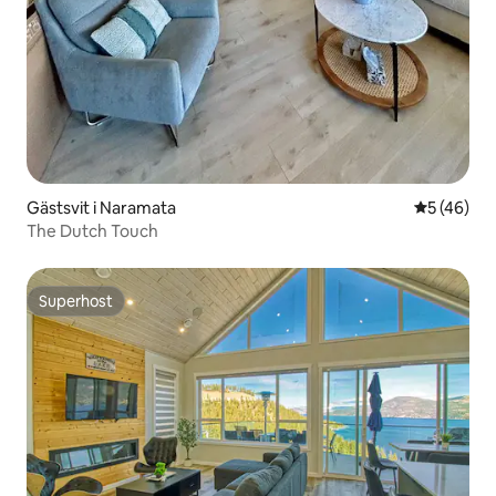
Gästsvit i Naramata
5 av 5 i g
5 (46)
The Dutch Touch
Superhost
Superhost