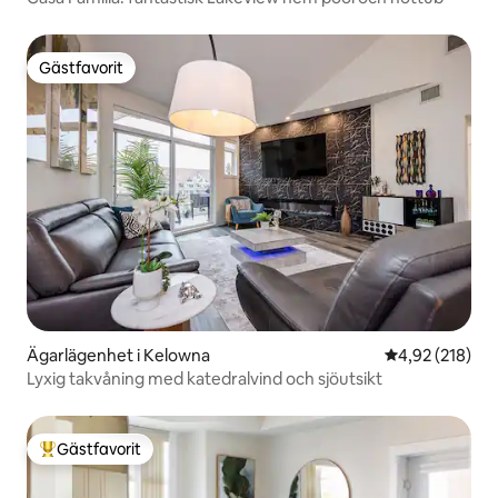
Gästfavorit
Gästfavorit
Ägarlägenhet i Kelowna
4,92 av 5 i ge
4,92 (218)
Lyxig takvåning med katedralvind och sjöutsikt
Gästfavorit
Populär gästfavorit