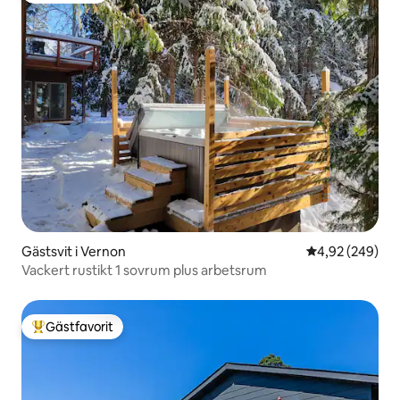
Gästsvit i Vernon
4,92 av 5 i ge
4,92 (249)
Vackert rustikt 1 sovrum plus arbetsrum
Gästfavorit
Populär gästfavorit