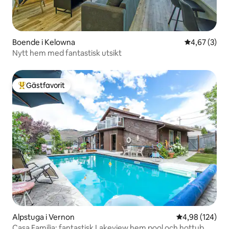
Boende i Kelowna
4,67 av 5 i 
4,67 (3)
Nytt hem med fantastisk utsikt
Gästfavorit
Populär gästfavorit
Alpstuga i Vernon
4,98 av 5 i ge
4,98 (124)
Casa Familia: fantastisk Lakeview hem pool och hottub