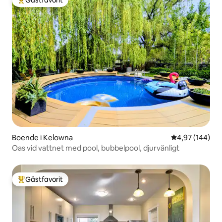
Gästfavorit
Populär gästfavorit
Boende i Kelowna
4,97 av 5 i ge
4,97 (144)
Oas vid vattnet med pool, bubbelpool, djurvänligt
Gästfavorit
Populär gästfavorit