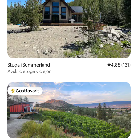
Stuga i Summerland
4,88 av 5 i ge
4,88 (131)
Avskild stuga vid sjön
Gästfavorit
Populär gästfavorit