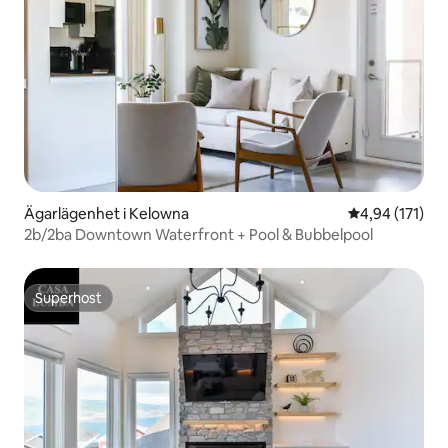
Ägarlägenhet i Kelowna
4,94 av 5 i ge
4,94 (171)
2b/2ba Downtown Waterfront + Pool & Bubbelpool
Superhost
Superhost