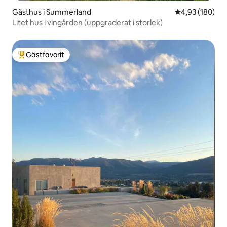
Gästhus i Summerland
4,93 av 5 i ge
4,93 (180)
Litet hus i vingården (uppgraderat i storlek)
Gästfavorit
Populär gästfavorit