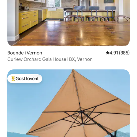
Boende i Vernon
4,91 av 5 i ge
4,91 (385)
Curlew Orchard Gala House i BX, Vernon
Gästfavorit
Populär gästfavorit