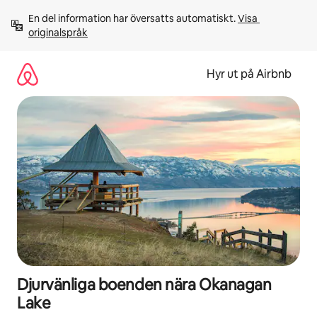
Hoppa
En del information har översatts automatiskt. 
Visa 
till
originalspråk
innehåll
Hyr ut på Airbnb
Djurvänliga boenden nära Okanagan
Lake