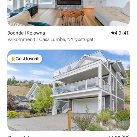
Boende i Kelowna
4,9 av 5 i 
4,9 (41)
Välkommen till Casa Lumba, NY lyxstuga!
Gästfavorit
Populär gästfavorit