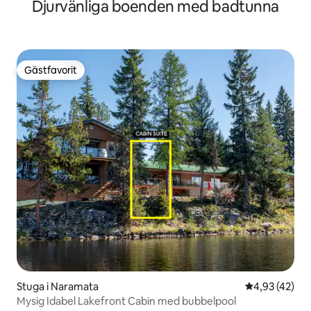
Djurvänliga boenden med badtunna
Gästfavorit
Gästfavorit
Stuga i Naramata
4,93 av 5 i g
4,93 (42)
Mysig Idabel Lakefront Cabin med bubbelpool