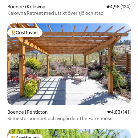
Boende i Kelowna
4,96 av 5 i ge
4,96 (124)
Kelowna Retreat med utsikt över sjö och stad
Gästfavorit
Populär gästfavorit
Boende i Penticton
4,83 av 5 i ge
4,83 (141)
Semesterboendet och vingården The Farmhouse