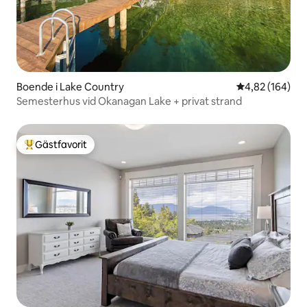
Boende i Lake Country
4,82 av 5 i ge
4,82 (164)
Semesterhus vid Okanagan Lake + privat strand
Gästfavorit
Populär gästfavorit