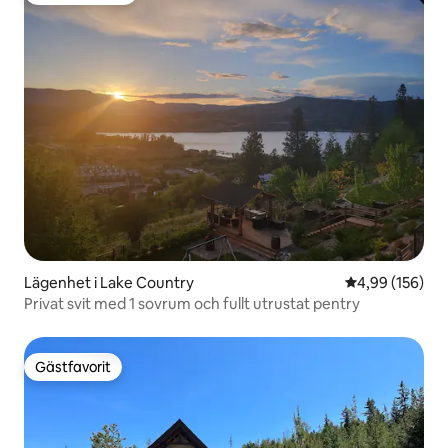
Lägenhet i Lake Country
4,99 av 5 i ge
4,99 (156)
Privat svit med 1 sovrum och fullt utrustat pentry
Gästfavorit
Gästfavorit