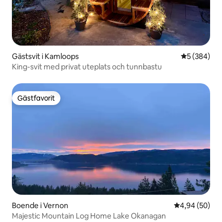
Gästsvit i Kamloops
5 av 5 i ge
5 (384)
King-svit med privat uteplats och tunnbastu
Gästfavorit
Gästfavorit
Boende i Vernon
4,94 av 5 i g
4,94 (50)
Majestic Mountain Log Home Lake Okanagan