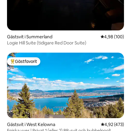
Gästsvit i Summerland
4,98 av 5 i ge
4,98 (100)
Logie Hill Suite (tidigare Red Door Suite)
Gästfavorit
Populär gästfavorit
Gästsvit i West Kelowna
4,92 av 5 i ge
4,92 (473)
Episka vyer | Privat 1 (eller 2) BR-svit och bubbelpool!