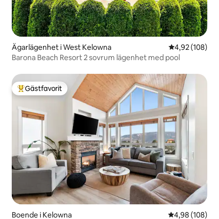
Ägarlägenhet i West Kelowna
4,92 av 5 i ge
4,92 (108)
Barona Beach Resort 2 sovrum lägenhet med pool
Gästfavorit
Populär gästfavorit
Boende i Kelowna
4,98 av 5 i ge
4,98 (108)