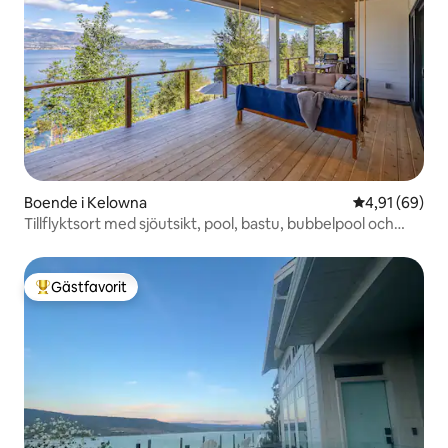
Boende i Kelowna
4,91 av 5 i g
4,91 (69)
Tillflyktsort med sjöutsikt, pool, bastu, bubbelpool och
brygga
Gästfavorit
Populär gästfavorit