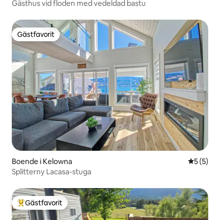
Gästhus vid floden med vedeldad bastu
Gästfavorit
Gästfavorit
Boende i Kelowna
5 av 5 i 
5 (5)
Splitterny Lacasa-stuga
Gästfavorit
Populär gästfavorit