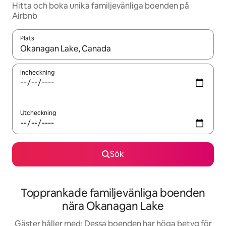
Hitta och boka unika familjevänliga boenden på
Airbnb
Plats
När resultaten är tillgängliga kan du navigera med upp- och ned
Incheckning
Utcheckning
Sök
Topprankade familjevänliga boenden
nära Okanagan Lake
Gäster håller med: Dessa boenden har höga betyg för