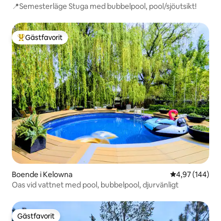
📍Semesterläge Stuga med bubbelpool, pool/sjöutsikt!
Gästfavorit
Populär gästfavorit
Boende i Kelowna
4,97 av 5 i ge
4,97 (144)
Oas vid vattnet med pool, bubbelpool, djurvänligt
Gästfavorit
Gästfavorit