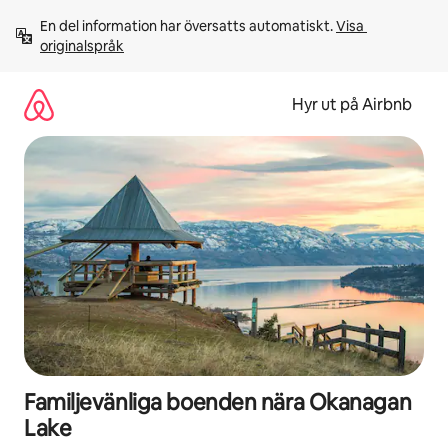
Hoppa
En del information har översatts automatiskt. 
Visa 
till
originalspråk
innehåll
Hyr ut på Airbnb
Familjevänliga boenden nära Okanagan
Lake