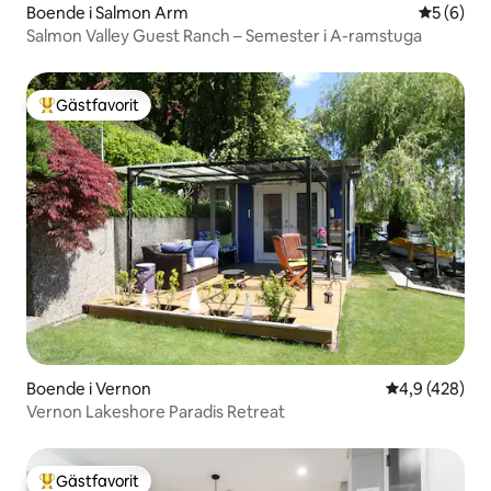
Boende i Salmon Arm
5 av 5 i 
5 (6)
Salmon Valley Guest Ranch – Semester i A-ramstuga
Gästfavorit
Populär gästfavorit
Boende i Vernon
4,9 av 5 i ge
4,9 (428)
Vernon Lakeshore Paradis Retreat
Gästfavorit
Populär gästfavorit