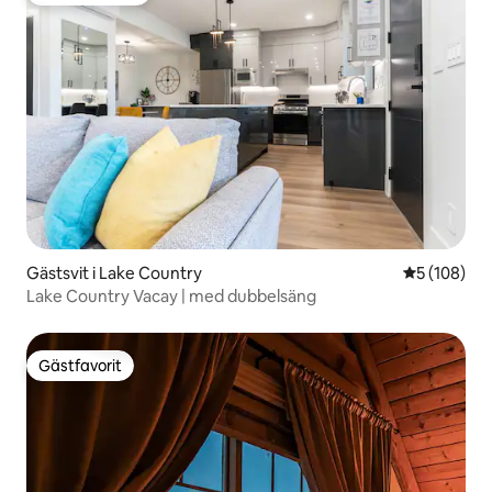
Gästsvit i Lake Country
5 av 5 i ge
5 (108)
Lake Country Vacay | med dubbelsäng
Gästfavorit
Gästfavorit