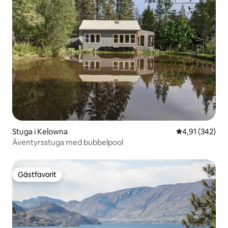
Stuga i Kelowna
4,91 av 5 i ge
4,91 (342)
Äventyrsstuga med bubbelpool
Gästfavorit
Gästfavorit