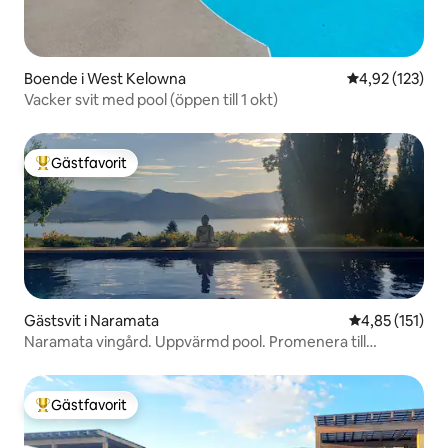
Boende i West Kelowna
4,92 av 5 i ge
4,92 (123)
Vacker svit med pool (öppen till 1 okt)
Gästfavorit
Populär gästfavorit
Gästsvit i Naramata
4,85 av 5 i ge
4,85 (151)
Naramata vingård. Uppvärmd pool. Promenera till
vingårdar
Gästfavorit
Populär gästfavorit