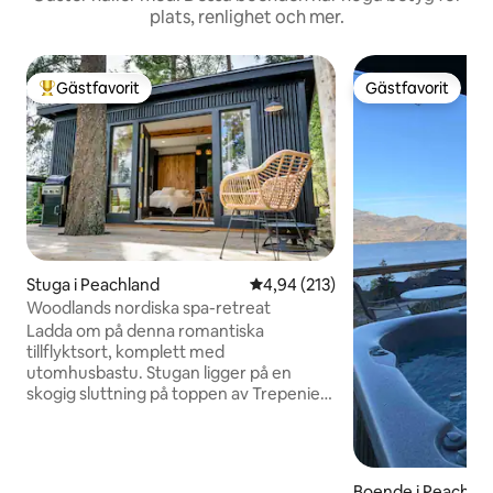
plats, renlighet och mer.
Gästfavorit
Gästfavorit
Populär gästfavorit
Gästfavorit
Stuga i Peachland
4,94 av 5 i genomsnittligt bet
4,94 (213)
Woodlands nordiska spa-retreat
Ladda om på denna romantiska
tillflyktsort, komplett med
utomhusbastu. Stugan ligger på en
skogig sluttning på toppen av Trepenier
Bench, med utsikt över Pincushion och
Okanagan Mountain. Varva ner och
koppla av med en privat, vedeldad bastu,
kallt doppkar och eldstad utomhus.
Boende i Peachla