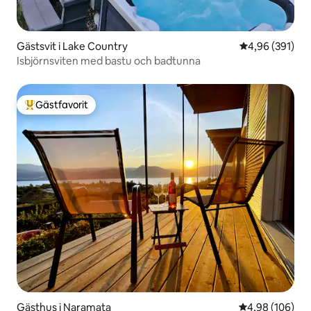
Gästsvit i Lake Country
4,96 av 5 i ge
4,96 (391)
Isbjörnsviten med bastu och badtunna
Gästfavorit
Populär gästfavorit
Gästhus i Naramata
4,98 av 5 i ge
4,98 (106)