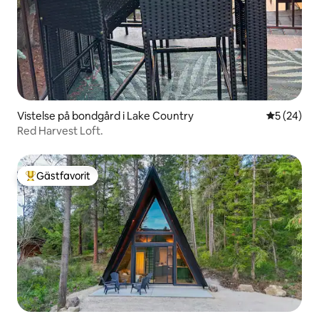
Vistelse på bondgård i Lake Country
5 av 5 i g
5 (24)
Red Harvest Loft.
Gästfavorit
Populär gästfavorit