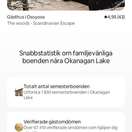
Gästhus i Osoyoos
4,95 av 5 i g
4,95 (43)
The woods - Scandinavian Escape
Snabbstatistik om familjevänliga
boenden nära Okanagan Lake
Totalt antal semesterboenden
Utforska 1 830 semesterboenden i Okanagan
Lake
Verifierade gästomdömen
Över 67 410 verifierade omdömen som hjälper dig