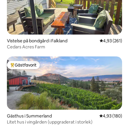
Vistelse på bondgård i Falkland
4,93 av 5 i ge
4,93 (261)
Cedars Acres Farm
Gästfavorit
Populär gästfavorit
Gästhus i Summerland
4,93 av 5 i ge
4,93 (180)
Litet hus i vingården (uppgraderat i storlek)