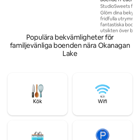
Stugan ligger nära vingårdar, stigar och
StudioSweets fanta
restauranger, belägen några minuter
Glöm dina bekymme
från centrala Peachland. Big White, Silver
fridfulla utrymme,
Star, Apex och Telemark ligger alla inom
fantastiska boom
1,5 timmars avstånd. Låt oss vara värd
utsikten över berg
för din time-out från det normala livet!
Populära bekvämligheter för
Okanagan. Vi har
utsikt över sjön so
familjevänliga boenden nära Okanagan
Kelowna till Nara
Lake
semester ? Vår fri
ett hem hemifrån, 
matlagningsplats uto
tunnland stora fas
sluttning täckt av en vin
en utomhus eldst
användning och de
rökplats.
Kök
Wifi