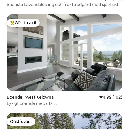
Spellista Lavendelodling och fruktträdgård med sjöutsikt
Gästfavorit
Populär gästfavorit
Boende i West Kelowna
4,99 av 5 i ge
4,99 (102)
Lyxigt boende med utsikt!
Gästfavorit
Gästfavorit