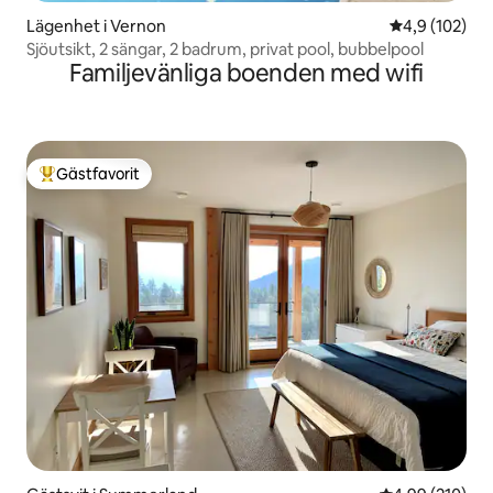
Lägenhet i Vernon
4,9 av 5 i ge
4,9 (102)
Sjöutsikt, 2 sängar, 2 badrum, privat pool, bubbelpool
Familjevänliga boenden med wifi
Gästfavorit
Populär gästfavorit