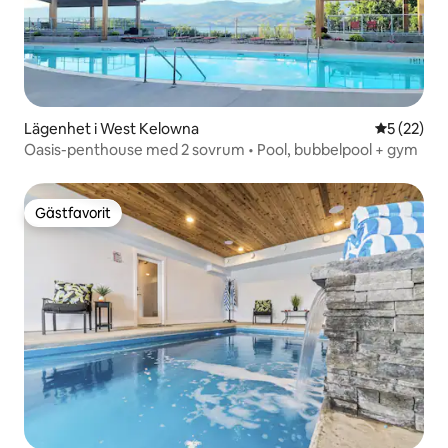
Lägenhet i West Kelowna
5 av 5 i g
5 (22)
Oasis-penthouse med 2 sovrum • Pool, bubbelpool + gym
Gästfavorit
Gästfavorit