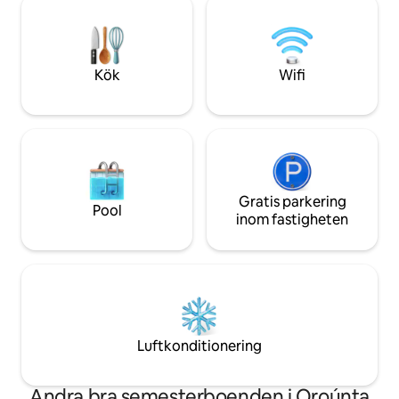
καλυμμένες βερά
6 minuter till fots. Merit Nicosia Hotel
θέα, κουζίνα με όλ
Casino & Spa ligger 6 minuter till fots. Old
υπνοδωμάτια και 
City Walls ligger 25-30 minuter till fots.
που γίνεται διπλό
Busshållplatser ligger 5 minuter bort.
Kök
Wifi
Gratis parkering
Pool
inom fastigheten
Luftkonditionering
Andra bra semesterboenden i Oroúnta