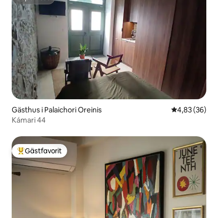
Superhost
Gästhus i Palaichori Oreinis
4,83 av 5 i g
4,83 (36)
Kámari 44
Gästfavorit
Populär gästfavorit