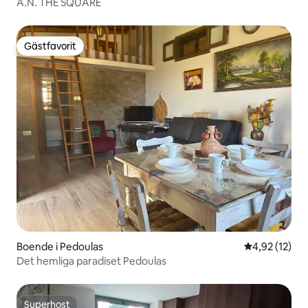
A.N. THE SQUARE
Gästfavorit
Gästfavorit
Boende i Pedoulas
4,92 av 5 i g
4,92 (12)
Det hemliga paradiset Pedoulas
Superhost