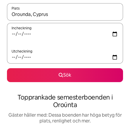
Plats
När resultaten är tillgängliga kan du navigera med upp- och ned
Incheckning
Utcheckning
Sök
Topprankade semesterboenden i
Oroúnta
Gäster håller med: Dessa boenden har höga betyg för
plats, renlighet och mer.