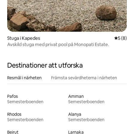
Stuga i Kapedes
5 av 5 i 
5 (8)
Avskild stuga med privat pool på Monopati Estate.
Destinationer att utforska
Resmål i närheten
Främsta sevärdheterna i närheten
Pafos
Amman
Semesterboenden
Semesterboenden
Rhodos
Alanya
Semesterboenden
Semesterboenden
Beirut
Larnaka