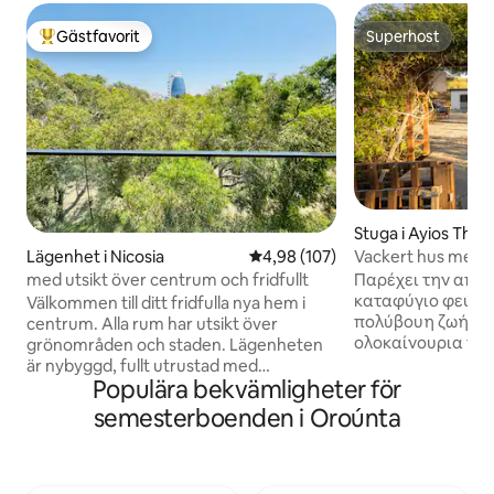
Gästfavorit
Superhost
Populär gästfavorit
Superhost
Stuga i Ayios Theo
as
Vackert hus med p
Lägenhet i Nicosia
4,98 av 5 i genomsnittligt bety
4,98 (107)
Παρέχει την απόλ
med utsikt över centrum och fridfullt
καταφύγιο φεύγο
Välkommen till ditt fridfulla nya hem i
πολύβουη ζωή της
centrum. Alla rum har utsikt över
ολοκαίνουρια πισ
grönområden och staden. Lägenheten
καλοκαιρινούς μήν
är nybyggd, fullt utrustad med
δροσιά. Διαθέτει
Populära bekvämligheter för
övervakningskameror och alla möbler är
πετρελαίου ικανή 
helt nya. Det är perfekt för par, familjer
semesterboenden i Oroúnta
τους χειμερινούς
och ensamresenärer. Det ligger nära
και θαλπωρή. Πε
Dereboyu Street och alla
πλακόστρωτο και
shoppingområden och butiker. Grand
Διαθέτει εξωτερι
Pasha Nicosia Hotel & Casino & Spa ligger