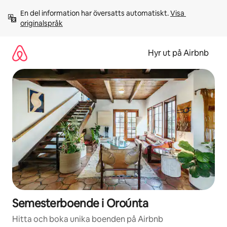
Hoppa
En del information har översatts automatiskt. 
Visa 
till
originalspråk
innehåll
Hyr ut på Airbnb
Semesterboende i Oroúnta
Hitta och boka unika boenden på Airbnb