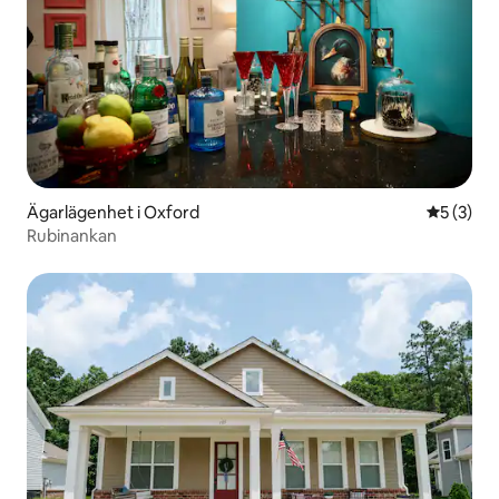
Ägarlägenhet i Oxford
5 av 5 i 
5 (3)
Rubinankan