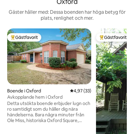
Oxford
Gäster håller med: Dessa boenden har höga betyg för
plats, renlighet och mer.
Gästfavorit
Gästfavorit
Populär gästfavorit
Populär gästfavor
Boende i Oxford
4,97 av 5 i genomsnittligt be
4,97 (33)
Avkopplande hem i Oxford
Detta utsökta boende erbjuder lugn och
ro samtidigt som du håller dig nära
händelserna. Bara några minuter från
Ole Miss, historiska Oxford Square,
restauranger och butiker. Fullt
möblerade 3 sovrum (king och 2 queens)