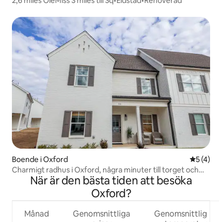
2,6 miles OleMiss 3 miles till Sq•Eldstad•Renoverad
Boende i Oxford
5 av 5 i 
5 (4)
Charmigt radhus i Oxford, några minuter till torget och
När är den bästa tiden att besöka
campus
Oxford?
Månad
Genomsnittliga
Genomsnittlig