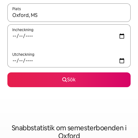
Plats
När resultaten är tillgängliga kan du navigera med upp- och ned
Incheckning
Utcheckning
Sök
Snabbstatistik om semesterboenden i
Oxford