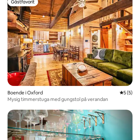
Gästfavorit
Gästfavorit
Boende i Oxford
5 av 5 i 
5 (5)
Mysig timmerstuga med gungstol på verandan