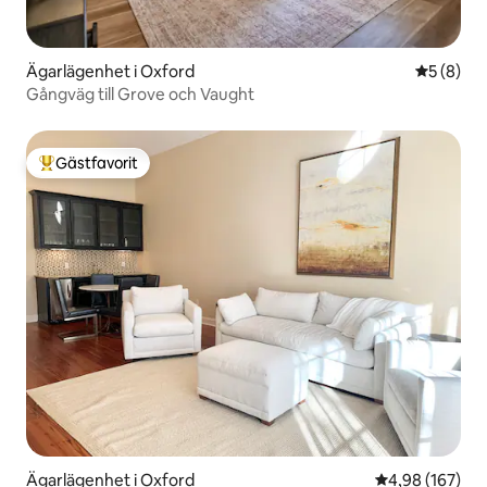
Ägarlägenhet i Oxford
5 av 5 i 
5 (8)
Gångväg till Grove och Vaught
Gästfavorit
Populär gästfavorit
Ägarlägenhet i Oxford
4,98 av 5 i ge
4,98 (167)