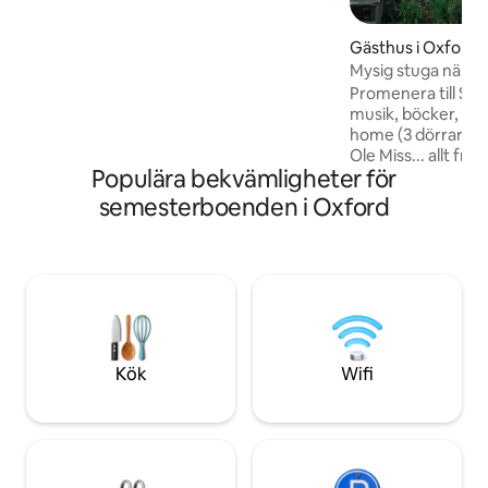
och en soffa/sovplats med 2 fulla
badrum. Den har en fantastisk veranda
Gästhus i Oxford
för underhållning och avkoppling. Du har
Mysig stuga nära 
tillgång till ett fullt utrustat kök med alla
Promenera till Squa
bekvämligheter i hemmet, inklusive
musik, böcker, but
tvättmaskin och torktumlare med ett
home (3 dörrar ner)
garage för 2 bilar. Med en inhägnad
Ole Miss... allt frå
bakgård välkomnar vi husdjur mot en
Populära bekvämligheter för
stuga med verand
extra avgift.
loft, soffa tillräckl
semesterboenden i Oxford
nedervåningen. Lof
utrymme för en up
Litet kök med hand
ugn, brödrost, mi
kaffebryggare. Glas
bestick och matla
tillhandahålls. Kontinental frukost
tillhandahålls ocks
Kök
Wifi