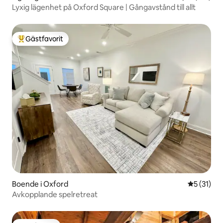
Lyxig lägenhet på Oxford Square | Gångavstånd till allt
Gästfavorit
Populär gästfavorit
Boende i Oxford
5 av 5 i g
5 (31)
Avkopplande spelretreat