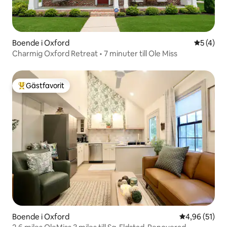
Boende i Oxford
5 av 5 i 
5 (4)
Charmig Oxford Retreat • 7 minuter till Ole Miss
Gästfavorit
Populär gästfavorit
Boende i Oxford
4,96 av 5 i g
4,96 (51)