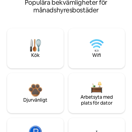
Populära bekvämligheter för
månadshyresbostäder
Kök
Wifi
Arbetsyta med
Djurvänligt
plats för dator