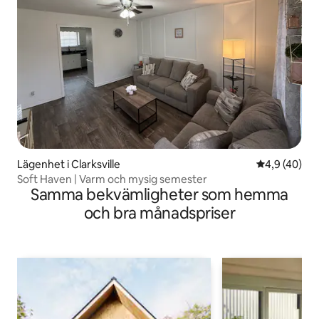
Lägenhet i Clarksville
4,9 av 5 i g
4,9 (40)
Soft Haven | Varm och mysig semester
Samma bekvämligheter som hemma
och bra månadspriser