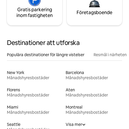
Gratis parkering
Företagsboende
inom fastigheten
Destinationer att utforska
Populära destinationer för längre vistelser
Resmål i närheten
New York
Barcelona
Månadshyresbostäder
Månadshyresbostäder
Florens
Aten
Månadshyresbostäder
Månadshyresbostäder
Miami
Montreal
Månadshyresbostäder
Månadshyresbostäder
Seattle
Visa mer