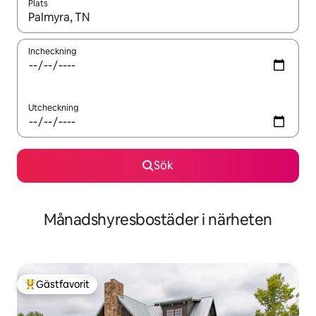
Plats
När resultaten är tillgängliga kan du navigera med upp- och ned
Incheckning
Utcheckning
Sök
Månadshyresbostäder i närheten
Gästfavorit
Populär gästfavorit