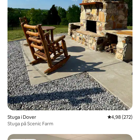
Stuga i Dover
4,98 av 5 i ge
4,98 (272)
Stuga på Scenic Farm