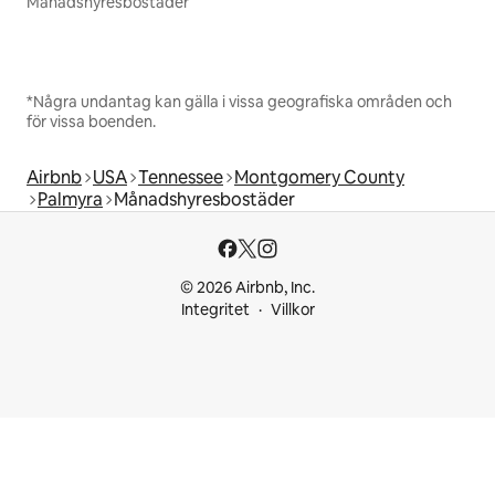
Månadshyresbostäder
*Några undantag kan gälla i vissa geografiska områden och
för vissa boenden.
Airbnb
USA
Tennessee
Montgomery County
Palmyra
Månadshyresbostäder
© 2026 Airbnb, Inc.
Integritet
Villkor