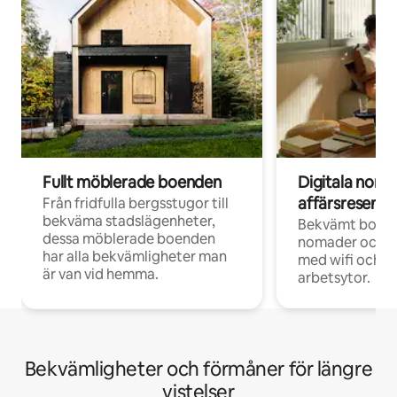
Fullt möblerade boenden
Digitala nom
affärsresenär
Från fridfulla bergsstugor till
bekväma stadslägenheter,
Bekvämt boend
dessa möblerade boenden
nomader och d
har alla bekvämligheter man
med wifi och d
är van vid hemma.
arbetsytor.
Bekvämligheter och förmåner för längre
vistelser