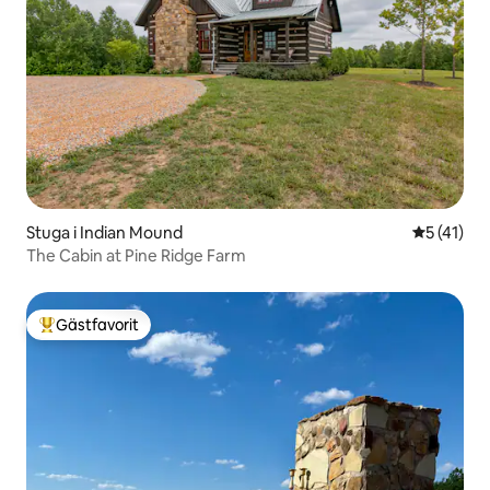
Stuga i Indian Mound
5 av 5 i g
5 (41)
The Cabin at Pine Ridge Farm
Gästfavorit
Populär gästfavorit