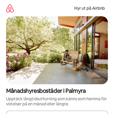
Hoppa
till
Hyr ut på Airbnb
innehåll
Månadshyresbostäder i Palmyra
Upptäck långtidsuthyrning som känns som hemma för
vistelser på en månad eller längre.