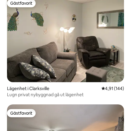
Gästfavorit
Gästfavorit
Lägenhet i Clarksville
4,91 av 5 i ge
4,91 (144)
Lugn privat nybyggnad gå ut lägenhet
Gästfavorit
Gästfavorit