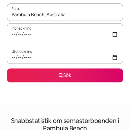
Plats
När resultaten är tillgängliga kan du navigera med upp- och ned
Incheckning
Utcheckning
Sök
Snabbstatistik om semesterboenden i
Pambula Beach