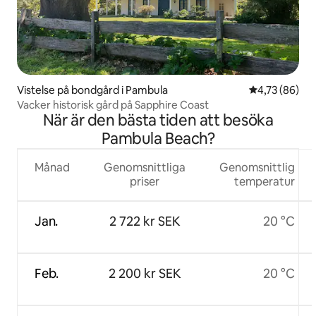
Vistelse på bondgård i Pambula
4,73 av 5 i g
4,73 (86)
Vacker historisk gård på Sapphire Coast
När är den bästa tiden att besöka
Pambula Beach?
Månad
Genomsnittliga
Genomsnittlig
priser
temperatur
Jan.
2 722 kr SEK
20 °C
Feb.
2 200 kr SEK
20 °C