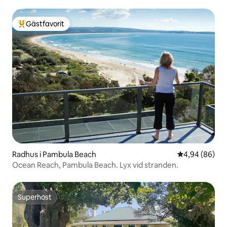
Gästfavorit
Populär gästfavorit
Radhus i Pambula Beach
4,94 av 5 i g
4,94 (86)
Ocean Reach, Pambula Beach. Lyx vid stranden.
Superhost
Superhost