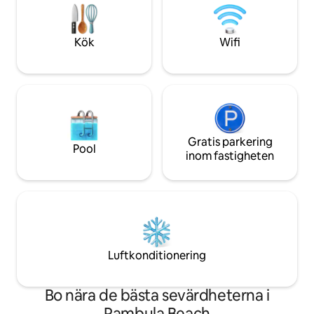
sovrum eller välj din aktivitet (
Vi erbjuder gratis 
valskådning, golf , vandringar , surfing,
Thermomix (TM7 el
fisk , fågelklocka,kajak, läs ,koppla av
tillgänglig för an
Kök
Wifi
eller smutta på en🍾🐬🏄🏽 härlig vino ♀️🍺
vistelse.
🐳
Gratis parkering
Pool
inom fastigheten
Luftkonditionering
Bo nära de bästa sevärdheterna i
Pambula Beach