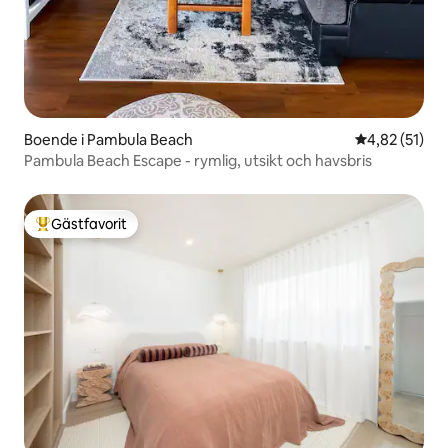
Boende i Pambula Beach
4,82 av 5 i g
4,82 (51)
Pambula Beach Escape - rymlig, utsikt och havsbris
Gästfavorit
Populär gästfavorit