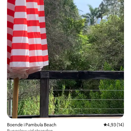
Boende i Pambula Beach
4,93 av 5 i g
4,93 (14)
Bungalow vid stranden