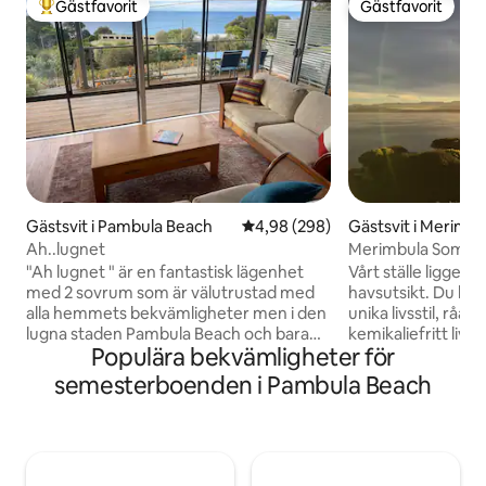
Gästfavorit
Gästfavorit
Populär gästfavorit
Gästfavorit
Gästsvit i Pambula Beach
4,98 av 5 i genomsnittligt bety
4,98 (298)
Gästsvit i Merimbu
Ah..lugnet
Merimbula Somethi
extraordinär utsik
"Ah lugnet " är en fantastisk lägenhet
Vårt ställe ligger
med 2 sovrum som är välutrustad med
havsutsikt. Du kom
alla hemmets bekvämligheter men i den
unika livsstil, råa
lugna staden Pambula Beach och bara
kemikaliefritt liv m
Populära bekvämligheter för
några minuters promenad till den orörda
En kort promenad t
floden,surfing eller utsikt över
stranden/strändern
semesterboenden i Pambula Beach
huvudstaden.En kort bilresa till
och välbefinnande
Merimbula som har de flesta
fristående studiolä
bekvämligheter kommer att hålla den
Köksvrået har inte
ivriga shopparen eller matälskaren nöjd.
det finns en liten 
Njut av utsikten från däck, familjerum ,
mikrovågsugn, kyl