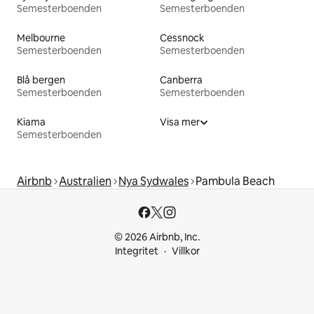
Semesterboenden
Semesterboenden
Melbourne
Cessnock
Semesterboenden
Semesterboenden
Blå bergen
Canberra
Semesterboenden
Semesterboenden
Kiama
Visa mer
Semesterboenden
Airbnb
Australien
Nya Sydwales
Pambula Beach
© 2026 Airbnb, Inc.
Integritet
Villkor