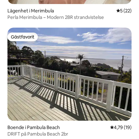
Lägenhet i Merimbula
5 av 5 i g
5 (22)
Perla Merimbula ~ Modern 2BR strandvistelse
Gästfavorit
Gästfavorit
Boende i Pambula Beach
4,79 av 5 i g
4,79 (19)
DRIFT på Pambula Beach 2br