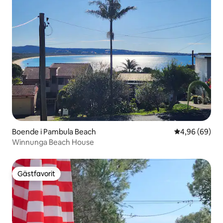
Boende i Pambula Beach
4,96 av 5 i g
4,96 (69)
Winnunga Beach House
Gästfavorit
Gästfavorit