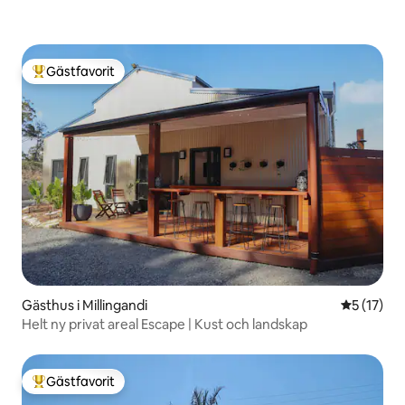
Gästfavorit
Populär gästfavorit
Gästhus i Millingandi
5 av 5 i g
5 (17)
Helt ny privat areal Escape | Kust och landskap
Gästfavorit
Populär gästfavorit