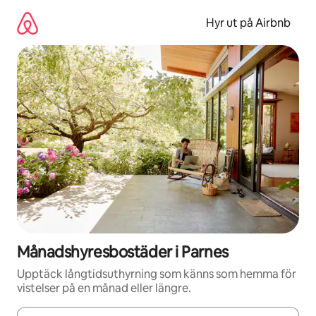
Hoppa
till
Hyr ut på Airbnb
innehåll
Månadshyresbostäder i Parnes
Upptäck långtidsuthyrning som känns som hemma för
vistelser på en månad eller längre.