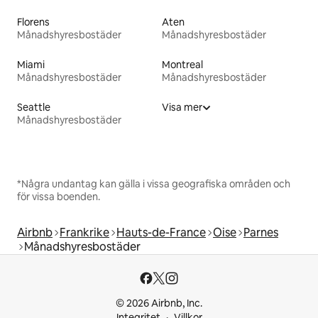
Florens
Aten
Månadshyresbostäder
Månadshyresbostäder
Miami
Montreal
Månadshyresbostäder
Månadshyresbostäder
Seattle
Visa mer
Månadshyresbostäder
*Några undantag kan gälla i vissa geografiska områden och
för vissa boenden.
Airbnb
Frankrike
Hauts-de-France
Oise
Parnes
Månadshyresbostäder
© 2026 Airbnb, Inc.
Integritet
Villkor