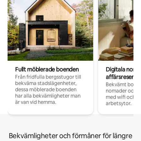
Fullt möblerade boenden
Digitala nom
affärsresenär
Från fridfulla bergsstugor till
bekväma stadslägenheter,
Bekvämt boend
dessa möblerade boenden
nomader och d
har alla bekvämligheter man
med wifi och d
är van vid hemma.
arbetsytor.
Bekvämligheter och förmåner för längre