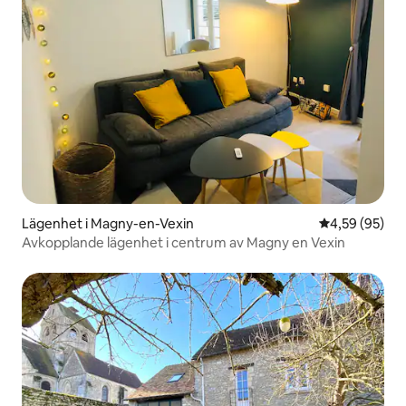
Lägenhet i Magny-en-Vexin
4,59 av 5 i g
4,59 (95)
Avkopplande lägenhet i centrum av Magny en Vexin