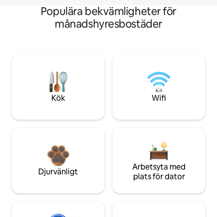
Populära bekvämligheter för
månadshyresbostäder
Kök
Wifi
Arbetsyta med
Djurvänligt
plats för dator