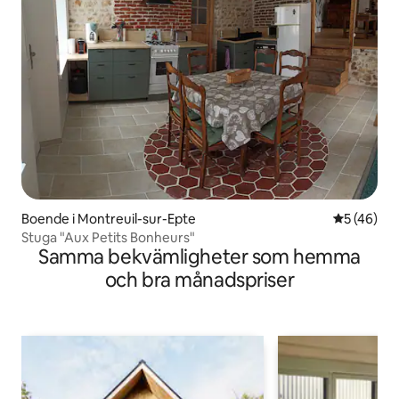
Boende i Montreuil-sur-Epte
5 av 5 i g
5 (46)
Stuga "Aux Petits Bonheurs"
Samma bekvämligheter som hemma
och bra månadspriser