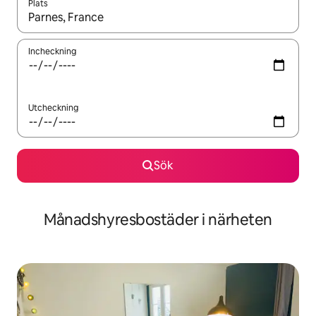
Plats
När resultaten är tillgängliga kan du navigera med upp- och ned
Incheckning
Utcheckning
Sök
Månadshyresbostäder i närheten