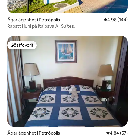
Ägarlägenhet i Petrópolis
4,98 av 5 i ge
4,98 (144)
Rabatt i juni på Itaipava All Suites.
Gästfavorit
Gästfavorit
Ägarlägenhet i Petrópolis
4,84 av 5 i g
4,84 (57)