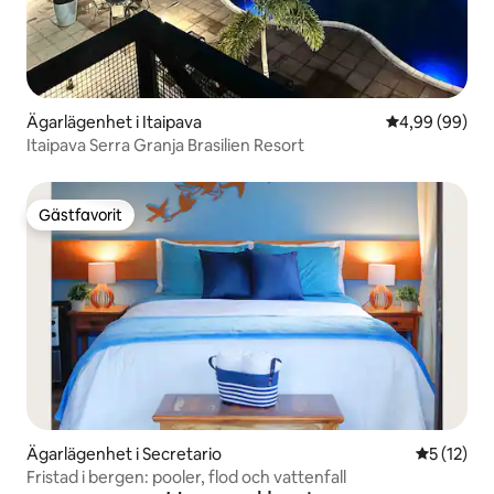
Ägarlägenhet i Itaipava
4,99 av 5 i g
4,99 (99)
Itaipava Serra Granja Brasilien Resort
Gästfavorit
Gästfavorit
Ägarlägenhet i Secretario
5 av 5 i g
5 (12)
Fristad i bergen: pooler, flod och vattenfall