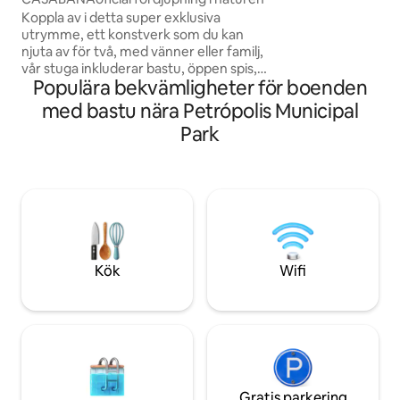
generator, sedan 
Koppla av i detta super exklusiva
ingen strömbrist). 
utrymme, ett konstverk som du kan
gäster. I händelse 
njuta av för två, med vänner eller familj,
tillkomma ytterliga
vår stuga inkluderar bastu, öppen spis,
avbokning av boe
Populära bekvämligheter för boenden
luftkonditionering Och för de varma
dagarna finns det utomhus- och
med bastu nära Petrópolis Municipal
inomhuspooler, samt en interaktionssjö
Park
mitt i rummet i strandstil, en uppvärmd
hijau-stenjacuzzi, förutom den
vedeldade bubbelpoolen i solrummet,
har vi 3 sovrum (2 en-suites) och
rymmer upp till 8 personer. Varje detalj
utformades för att ta dig utöver det
vanliga.
Kök
Wifi
Gratis parkering