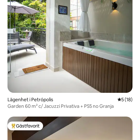
Lägenhet i Petrópolis
5 av 5 i g
5 (18)
Garden 60 m² c/ Jacuzzi Privativa + PS5 no Granja
Gästfavorit
Populär gästfavorit