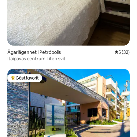
Ägarlägenhet i Petrópolis
5 av 5 i g
5 (32)
Itaipavas centrum Liten svit
Gästfavorit
Populär gästfavorit