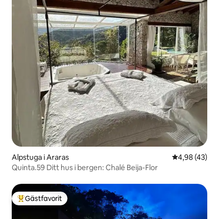
Alpstuga i Araras
4,98 av 5 i g
4,98 (43)
Quinta.59 Ditt hus i bergen: Chalé Beija-Flor
Gästfavorit
Populär gästfavorit