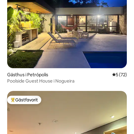
Gästhus i Petrópolis
5 av 5 i g
5 (72)
Poolside Guest House i Nogueira
Gästfavorit
Populär gästfavorit