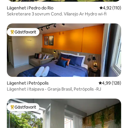
Lägenhet i Pedro do Rio
4,92 av 5 i ge
4,92 (110)
Sekreterare 3 sovrum Cond. Vilarejo Ar Hydro wi-fi
Gästfavorit
Populär gästfavorit
Lägenhet i Petrópolis
4,99 av 5 i ge
4,99 (128)
Lägenhet i Itaipava - Granja Brasil, Petrópolis -RJ
Gästfavorit
Populär gästfavorit