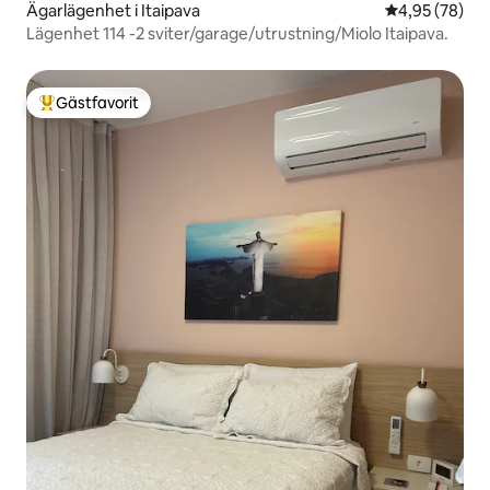
Ägarlägenhet i Itaipava
4,95 av 5 i g
4,95 (78)
Lägenhet 114 -2 sviter/garage/utrustning/Miolo Itaipava.
Gästfavorit
Populär gästfavorit