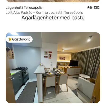
Lägenhet i Teresópolis
5 av 5 i ge
5 (130)
Loft Alto Padrão – Komfort och stil i Teresópolis
Ägarlägenheter med bastu
Gästfavorit
Populär gästfavorit