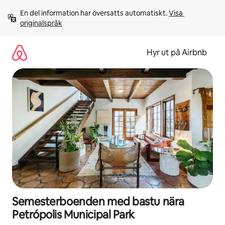
Hoppa
En del information har översatts automatiskt. 
Visa 
till
originalspråk
innehåll
Hyr ut på Airbnb
Semesterboenden med bastu nära
Petrópolis Municipal Park