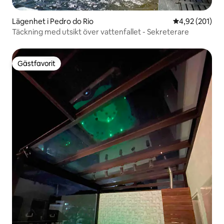
Lägenhet i Pedro do Rio
4,92 av 5 i ge
4,92 (201)
Täckning med utsikt över vattenfallet - Sekreterare
Gästfavorit
Gästfavorit