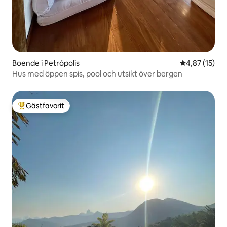
Boende i Petrópolis
4,87 av 5 i g
4,87 (15)
Hus med öppen spis, pool och utsikt över bergen
Gästfavorit
Populär gästfavorit