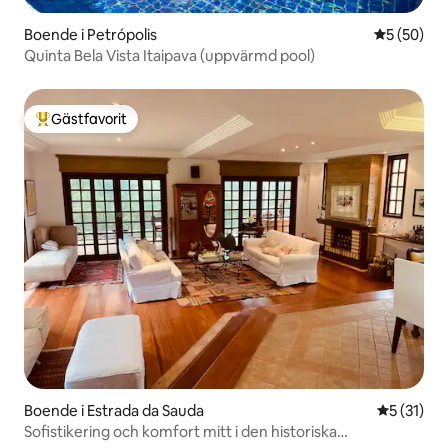
Boende i Petrópolis
5 av 5 i g
5 (50)
Quinta Bela Vista Itaipava (uppvärmd pool)
Gästfavorit
Populär gästfavorit
Boende i Estrada da Sauda
5 av 5 i g
5 (31)
Sofistikering och komfort mitt i den historiska