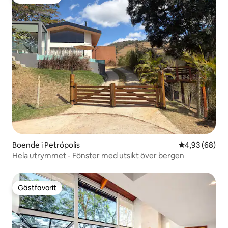
Gästfavorit
Boende i Petrópolis
4,93 av 5 i g
4,93 (68)
Hela utrymmet - Fönster med utsikt över bergen
Gästfavorit
Gästfavorit