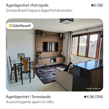
Ägarlägenhet i Petrópolis
5 av 5 i g
5 (38)
Granja Brasil Itaipava lägenhetskomplex
Gästfavorit
Populär gästfavorit
Ägarlägenhet i Teresópolis
4,96 av 5 i ge
4,96 (104)
Aconchegante apart no Alto