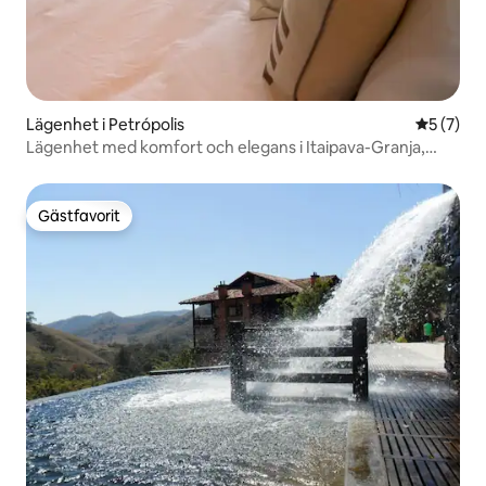
Lägenhet i Petrópolis
5 av 5 i 
5 (7)
Lägenhet med komfort och elegans i Itaipava-Granja,
Brasilien
Gästfavorit
Gästfavorit