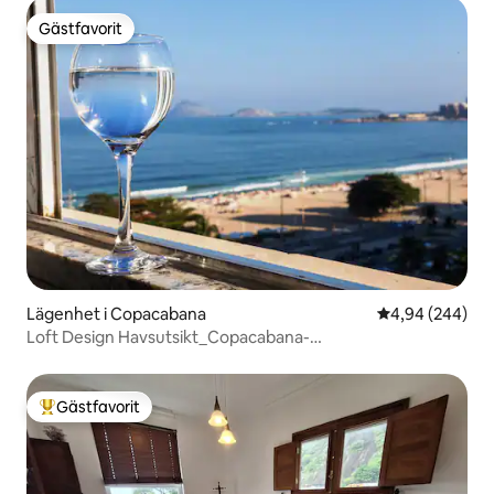
Gästfavorit
Gästfavorit
Lägenhet i Copacabana
4,94 av 5 i ge
4,94 (244)
Loft Design Havsutsikt_Copacabana-
stranden/Luftkonditionerad
Gästfavorit
Populär gästfavorit