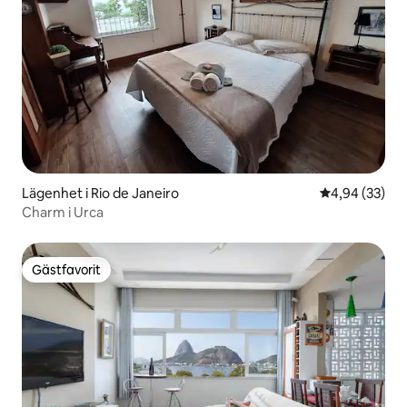
Lägenhet i Rio de Janeiro
4,94 av 5 i g
4,94 (33)
Charm i Urca
Gästfavorit
Gästfavorit