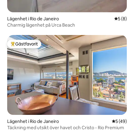
Lägenhet i Rio de Janeiro
5 av 5 i 
5 (8)
Charmig lägenhet på Urca Beach
Gästfavorit
Populär gästfavorit
Lägenhet i Rio de Janeiro
5 av 5 i g
5 (49)
Täckning med utsikt över havet och Cristo - Rio Premium