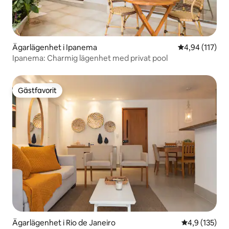
Ägarlägenhet i Ipanema
4,94 av 5 i ge
4,94 (117)
Ipanema: Charmig lägenhet med privat pool
Gästfavorit
Gästfavorit
Ägarlägenhet i Rio de Janeiro
4,9 av 5 i ge
4,9 (135)