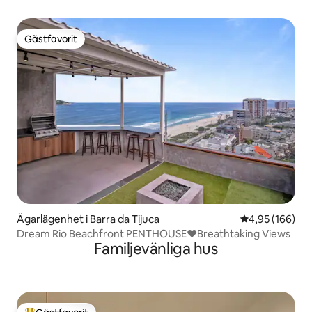
Gästfavorit
Gästfavorit
Ägarlägenhet i Barra da Tijuca
4,95 av 5 i ge
4,95 (166)
Dream Rio Beachfront PENTHOUSE❤️Breathtaking Views
Familjevänliga hus