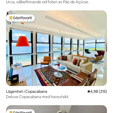
Urca, välbefinnande vid foten av Pão de Açúcar.
Gästfavorit
Populär gästfavorit
Lägenhet i Copacabana
4,98 av 5 i ge
4,98 (215)
Deluxe Copacabana med havsutsikt
Gästfavorit