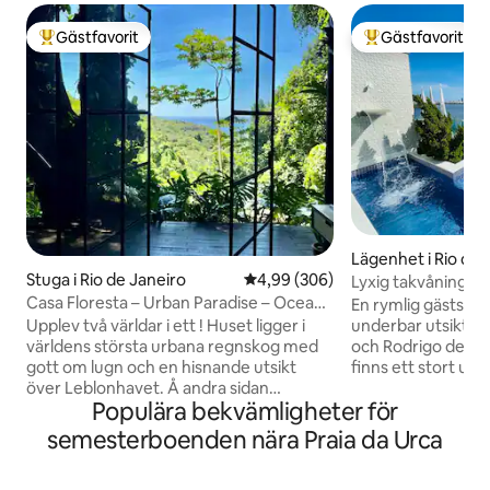
Gästfavorit
Gästfavorit
Populär gästfavorit
Populär gästfavor
Lägenhet i Rio de 
Stuga i Rio de Janeiro
4,99 av 5 i genomsnittligt bety
4,99 (306)
Lyxig takvåning m
avskildhet.
Casa Floresta – Urban Paradise – Ocean
En rymlig gästsvit
View
underbar utsikt öv
Upplev två världar i ett ! Huset ligger i
och Rodrigo de Fr
världens största urbana regnskog med
finns ett stort 
gott om lugn och en hisnande utsikt
pool och vattenfal
över Leblonhavet. Å andra sidan
Populära bekvämligheter för
ångbastu med dusch
kommer du att vara 2 km från asfalten
kylskåp, en spishä
och 20 minuter med bil från Leblon
semesterboenden nära Praia da Urca
Airfryer och köksre
beach. Stadsfullmäktige Vill du ha lugn
sviten är oberoend
och natur ? Stanna hemma. Vill du bege