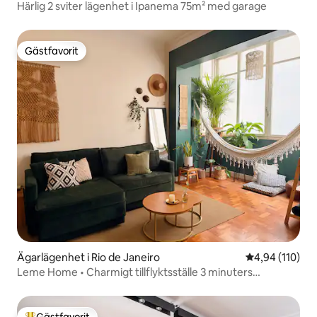
Härlig 2 sviter lägenhet i Ipanema 75m² med garage
Gästfavorit
Gästfavorit
Ägarlägenhet i Rio de Janeiro
4,94 av 5 i ge
4,94 (110)
Leme Home • Charmigt tillflyktsställe 3 minuters
promenad till stranden