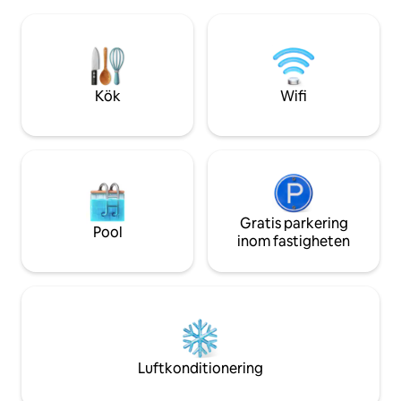
steg från Rodrigo 
dig in på stigar och vattenfall ? Utforska
cykelväg, 5 minut
området. Vill du ha strand, hektisk och
botaniska trädgår
människor? Hämta din bil och kör i ett
bilresa till Copac
par minuter. Det perfekta är att ha en bil
Ipanema stranden
för att få tillgång till fastigheten. Jag kan
värva förare.
Kök
Wifi
Gratis parkering
Pool
inom fastigheten
Luftkonditionering