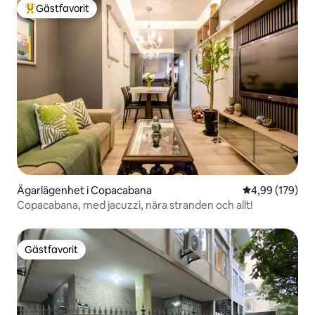
Gästfavorit
Populär gästfavorit
Ägarlägenhet i Copacabana
4,99 av 5 i ge
4,99 (179)
Copacabana, med jacuzzi, nära stranden och allt!
Gästfavorit
Gästfavorit