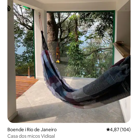
Boende i Rio de Janeiro
4,87 av 5 i ge
4,87 (104)
Casa dos micos Vidigal