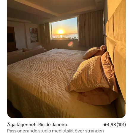
Ägarlägenhet i Rio de Janeiro
4,93 av 5 i ge
4,93 (101)
Passionerande studio med utsikt över stranden