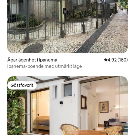
Ägarlägenhet i Ipanema
4,92 av 5 i ge
4,92 (160)
Ipanema-boende med utmärkt läge
Gästfavorit
Gästfavorit