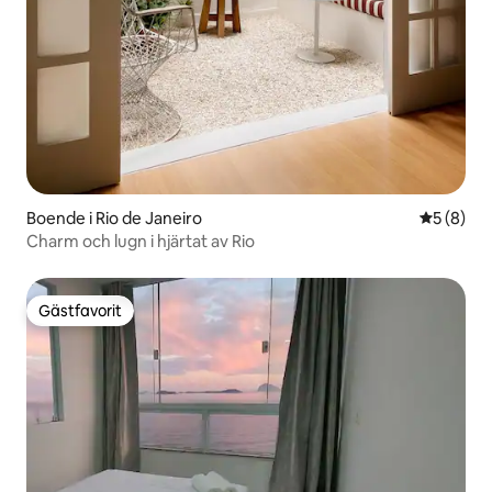
Boende i Rio de Janeiro
5 av 5 i 
5 (8)
Charm och lugn i hjärtat av Rio
Gästfavorit
Gästfavorit