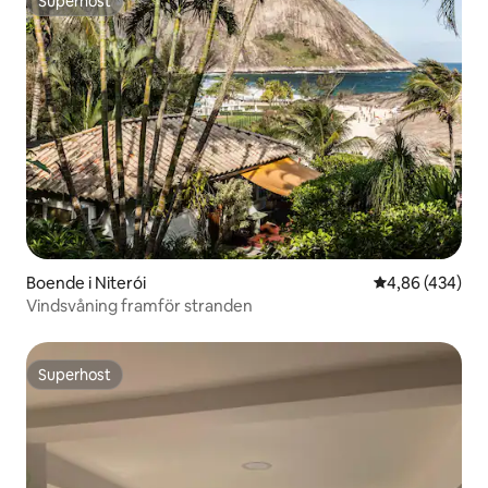
Superhost
Superhost
Boende i Niterói
4,86 av 5 i ge
4,86 (434)
Vindsvåning framför stranden
Superhost
Superhost