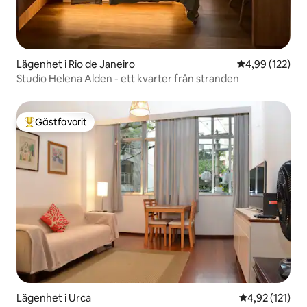
Lägenhet i Rio de Janeiro
4,99 av 5 i ge
4,99 (122)
Studio Helena Alden - ett kvarter från stranden
Gästfavorit
Populär gästfavorit
Lägenhet i Urca
4,92 av 5 i ge
4,92 (121)