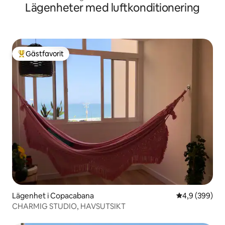
Lägenheter med luftkonditionering
Gästfavorit
Populär gästfavorit
Lägenhet i Copacabana
4,9 av 5 i ge
4,9 (399)
CHARMIG STUDIO, HAVSUTSIKT