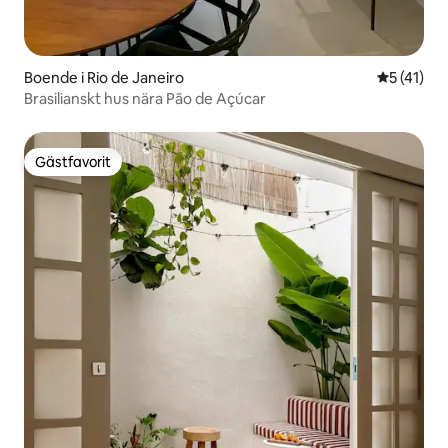
Boende i Rio de Janeiro
5 av 5 i g
5 (41)
Brasilianskt hus nära Pão de Açúcar
Gästfavorit
Gästfavorit