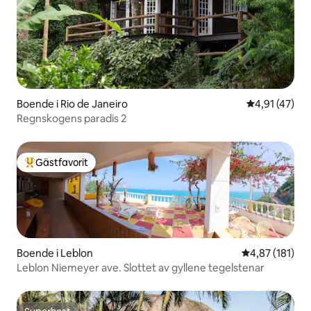
Boende i Rio de Janeiro
4,91 av 5 i g
4,91 (47)
Regnskogens paradis 2
Gästfavorit
Populär gästfavorit
Boende i Leblon
4,87 av 5 i ge
4,87 (181)
Leblon Niemeyer ave. Slottet av gyllene tegelstenar