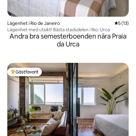
Lägenhet i Rio de Janeiro
5 av 5 i g
5 (13)
Lägenhet med utsikt! Bästa stadsdelen i Rio: Urca
Andra bra semesterboenden nära Praia
da Urca
Gästfavorit
Populär gästfavorit