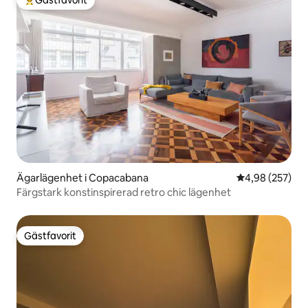
Gästfavorit
Populär gästfavorit
Ägarlägenhet i Copacabana
4,98 av 5 i ge
4,98 (257)
Färgstark konstinspirerad retro chic lägenhet
Gästfavorit
Gästfavorit