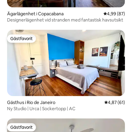
Ägarlägenhet i Copacabana
4,99 av 5 i g
4,99 (87)
Designerlägenhet vid stranden med fantastisk havsutsikt
Gästfavorit
Gästfavorit
Gästhus i Rio de Janeiro
4,87 av 5 i g
4,87 (61)
Ny Studio | Urca | Sockertopp | AC
Gästfavorit
Gästfavorit