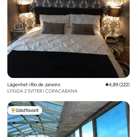
Lägenhet i Rio de Janeiro
4,89 av 5 i ge
4,89 (222)
LYXIGA 2 SVITER I COPACABANA
Gästfavorit
Populär gästfavorit