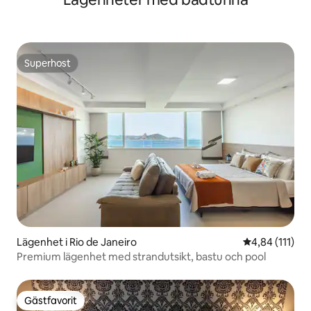
Superhost
Superhost
Lägenhet i Rio de Janeiro
4,84 av 5 i g
4,84 (111)
Premium lägenhet med strandutsikt, bastu och pool
Gästfavorit
Gästfavorit