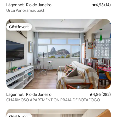
Lägenhet i Rio de Janeiro
4,93 av 5 i g
4,93 (14)
Urca Panoramautsikt
Gästfavorit
Gästfavorit
Lägenhet i Rio de Janeiro
4,86 av 5 i ge
4,86 (282)
CHARMOSO APARTMENT ON PRAIA DE BOTAFOGO
Gästfavorit