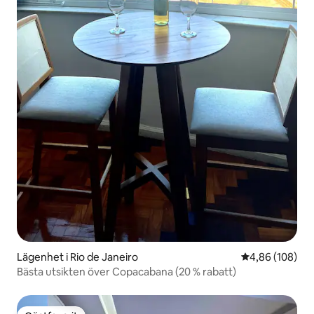
Lägenhet i Rio de Janeiro
4,86 av 5 i ge
4,86 (108)
Bästa utsikten över Copacabana (20 % rabatt)