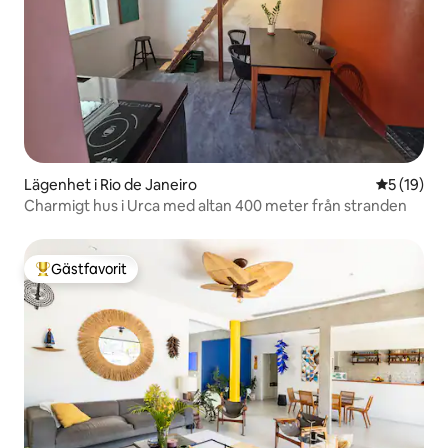
Lägenhet i Rio de Janeiro
5 av 5 i g
5 (19)
Charmigt hus i Urca med altan 400 meter från stranden
Gästfavorit
Populär gästfavorit