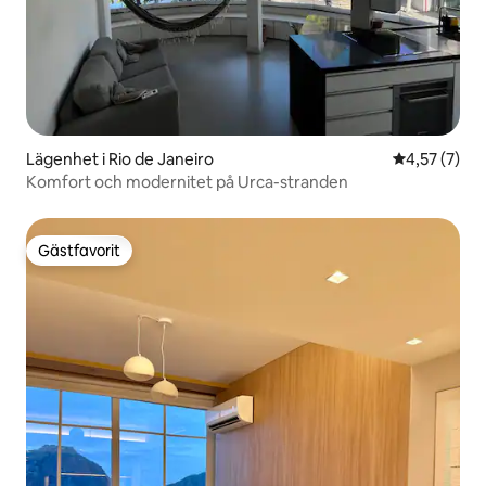
Lägenhet i Rio de Janeiro
4,57 av 5 i 
4,57 (7)
Komfort och modernitet på Urca-stranden
Gästfavorit
Gästfavorit