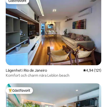
Gästfavorit
Gästfavorit
Lägenhet i Rio de Janeiro
4,94 av 5 i ge
4,94 (121)
Komfort och charm nära Leblon beach
Gästfavorit
Populär gästfavorit