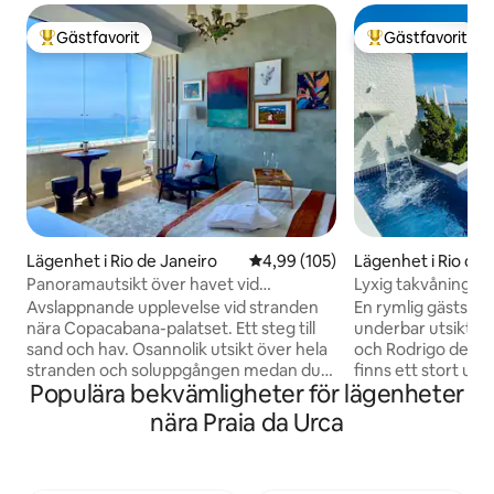
Gästfavorit
Gästfavorit
Populär gästfavorit
Populär gästfavor
Lägenhet i Rio de Janeiro
4,99 av 5 i genomsnittligt bety
4,99 (105)
Lägenhet i Rio de 
Panoramautsikt över havet vid
Lyxig takvåning m
Copacabana | Badkar för 2 personer
avskildhet.
Avslappnande upplevelse vid stranden
En rymlig gästsvit
nära Copacabana-palatset. Ett steg till
underbar utsikt öv
sand och hav. Osannolik utsikt över hela
och Rodrigo de Fr
stranden och soluppgången medan du
finns ett stort 
Populära bekvämligheter för lägenheter
njuter av ett bad i badkaret. För ultimat
pool och vattenfal
avkoppling: justerbar säng med
ångbastu med dusch
nära Praia da Urca
fjärrkontroll för att höja huvud/fötter,
kylskåp, en spishä
premium sängkläder och badlakan,
Airfryer och köksre
mörkläggning och AC. På kvällen skapar
sviten är oberoend