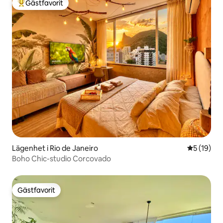
Gästfavorit
Populär gästfavorit
Lägenhet i Rio de Janeiro
5 av 5 i g
5 (19)
Boho Chic-studio Corcovado
Gästfavorit
Gästfavorit