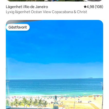
Lägenhet i Rio de Janeiro
4,98 av 5 i ge
4,98 (108)
Lyxig lägenhet Océan View Copacabana & Christ
Gästfavorit
Gästfavorit