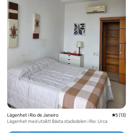
Lägenhet i Rio de Janeiro
5 av 5 i g
5 (13)
Lägenhet med utsikt! Bästa stadsdelen i Rio: Urca