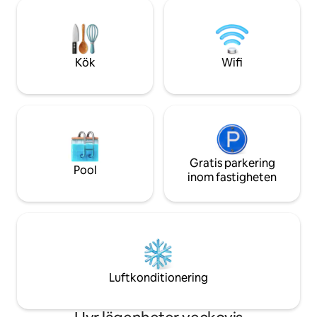
lamporna en mysig, magisk atmosfär.
steg från Rodrigo 
Utmärkt wifi för arbete. 2 restauranger
cykelväg, 5 minut
på plats. Ett urbant spa för kropp och
botaniska trädgår
själ, integrerat med naturen och
bilresa till Copac
behagligt för de 5 sinnena. Dörrvakt
Ipanema stranden
Kök
Wifi
dygnet runt
Gratis parkering
Pool
inom fastigheten
Luftkonditionering