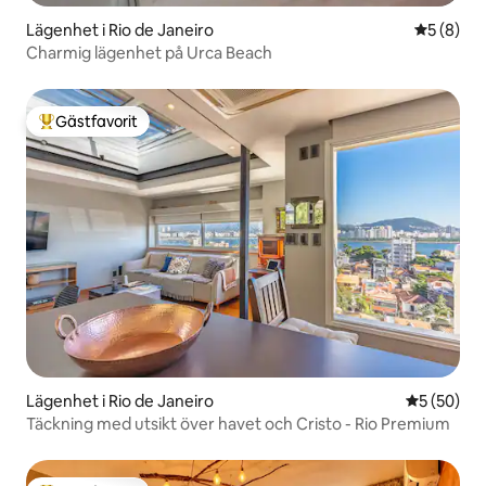
Lägenhet i Rio de Janeiro
5 av 5 i 
5 (8)
Charmig lägenhet på Urca Beach
Gästfavorit
Populär gästfavorit
Lägenhet i Rio de Janeiro
5 av 5 i g
5 (50)
Täckning med utsikt över havet och Cristo - Rio Premium