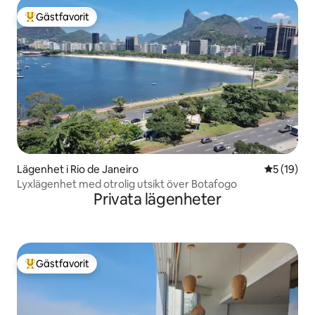
Gästfavorit
Populär gästfavorit
Lägenhet i Rio de Janeiro
5 av 5 i g
5 (19)
Lyxlägenhet med otrolig utsikt över Botafogo
Privata lägenheter
Gästfavorit
Populär gästfavorit