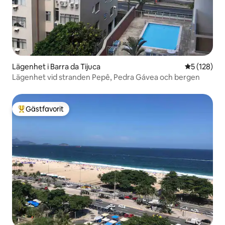
Lägenhet i Barra da Tijuca
5 av 5 i ge
5 (128)
Lägenhet vid stranden Pepê, Pedra Gávea och bergen
Gästfavorit
Populär gästfavorit