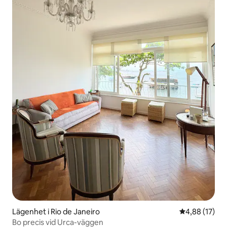
Lägenhet i Rio de Janeiro
4,88 av 5 i g
4,88 (17)
Bo precis vid Urca-väggen