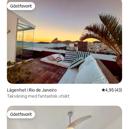
Gästfavorit
Gästfavorit
Lägenhet i Rio de Janeiro
4,95 av 5 i g
4,95 (43)
Takvåning med fantastisk utsikt
Gästfavorit
Gästfavorit