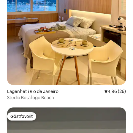
Lägenhet i Rio de Janeiro
4,96 av 5 i g
4,96 (26)
Studio Botafogo Beach
Gästfavorit
Gästfavorit