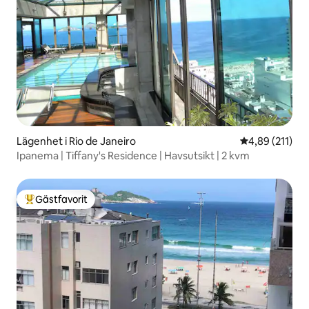
Lägenhet i Rio de Janeiro
4,89 av 5 i ge
4,89 (211)
Ipanema | Tiffany's Residence | Havsutsikt | 2 kvm
Gästfavorit
Populär gästfavorit