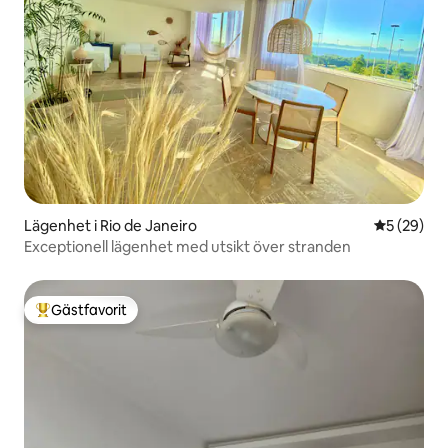
Lägenhet i Rio de Janeiro
5 av 5 i g
5 (29)
Exceptionell lägenhet med utsikt över stranden
Gästfavorit
Populär gästfavorit