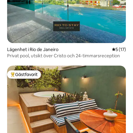
Lägenhet i Rio de Janeiro
5 av 5 i g
5 (17)
Privat pool, utsikt över Cristo och 24-timmarsreception
Gästfavorit
Populär gästfavorit