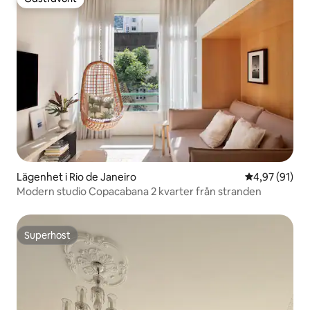
Gästfavorit
Lägenhet i Rio de Janeiro
4,97 av 5 i g
4,97 (91)
Modern studio Copacabana 2 kvarter från stranden
Superhost
Superhost