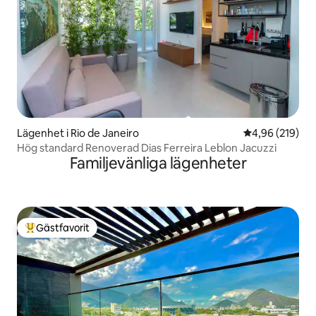
Lägenhet i Rio de Janeiro
4,96 av 5 i ge
4,96 (219)
Hög standard Renoverad Dias Ferreira Leblon Jacuzzi
Familjevänliga lägenheter
Gästfavorit
Populär gästfavorit