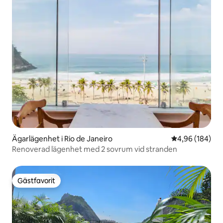
Ägarlägenhet i Rio de Janeiro
4,96 av 5 i ge
4,96 (184)
Renoverad lägenhet med 2 sovrum vid stranden
Gästfavorit
Gästfavorit