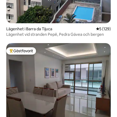
Lägenhet i Barra da Tijuca
5 av 5 i ge
5 (129)
Lägenhet vid stranden Pepê, Pedra Gávea och bergen
Gästfavorit
Populär gästfavorit