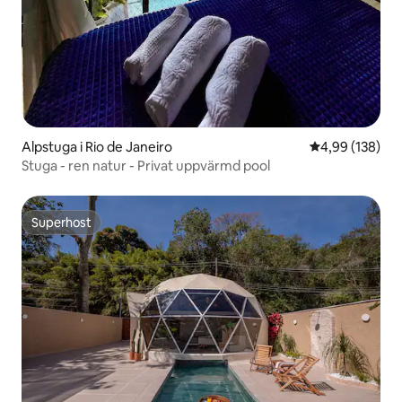
Alpstuga i Rio de Janeiro
4,99 av 5 i ge
4,99 (138)
Stuga - ren natur - Privat uppvärmd pool
Superhost
Superhost