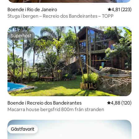
Boende i Rio de Janeiro
4,81 av 5 i ge
4,81 (223)
Stuga i bergen – Recreio dos Bandeirantes – TOPP
Superhost
Superhost
Boende i Recreio dos Bandeirantes
4,88 av 5 i ge
4,88 (120)
Macarra house bergsfrid 800m från stranden
Gästfavorit
Gästfavorit