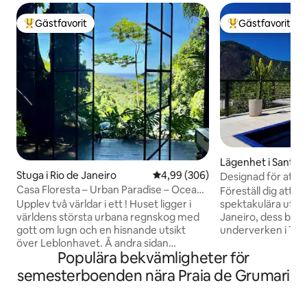
Gästfavorit
Gästfavorit
Populär gästfavorit
Populär gästfavor
Lägenhet i Santa 
Stuga i Rio de Janeiro
4,99 av 5 i genomsnittligt bety
4,99 (306)
Designad för att n
spektakulära utsik
Casa Floresta – Urban Paradise – Ocean
Föreställ dig att d
View
spektakulära utsik
Upplev två världar i ett ! Huset ligger i
Janeiro, dess bukt,
världens största urbana regnskog med
underverken i The
gott om lugn och en hisnande utsikt
Christ, mellan den
över Leblonhavet. Å andra sidan
Populära bekvämligheter för
det spännande stad
kommer du att vara 2 km från asfalten
bekväm lägenhet s
och 20 minuter med bil från Leblon
semesterboenden nära Praia de Grumari
oberoende våning 
beach. Stadsfullmäktige Vill du ha lugn
många terrasser, e
och natur ? Stanna hemma. Vill du bege