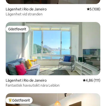
Lägenhet i Rio de Janeiro
5 av 5 i ge
5 (108)
Lägenhet vid stranden
Gästfavorit
Gästfavorit
Lägenhet i Rio de Janeiro
4,86 av 5 i g
4,86 (111)
Fantastisk havsutsikt nära Leblon
Gästfavorit
Populär gästfavorit