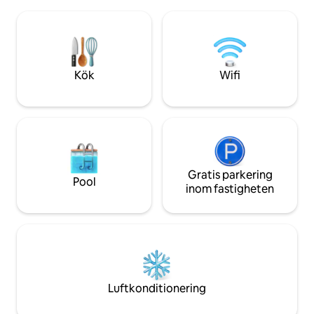
fruktträd (mango,
dig in på stigar och vattenfall ? Utforska
passionsfrukt, man
området. Vill du ha strand, hektisk och
amora), koppla av i
människor? Hämta din bil och kör i ett
trevlig grill med 
par minuter. Det perfekta är att ha en bil
till vårt lilla paradis!
för att få tillgång till fastigheten. Jag kan
värva förare.
Kök
Wifi
Gratis parkering
Pool
inom fastigheten
Luftkonditionering