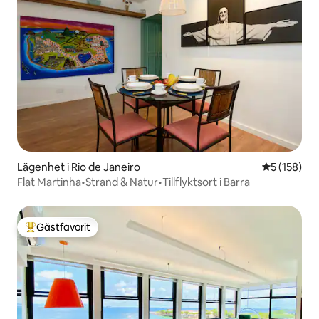
Lägenhet i Rio de Janeiro
5 av 5 i ge
5 (158)
Flat Martinha•Strand & Natur•Tillflyktsort i Barra
Gästfavorit
Populär gästfavorit