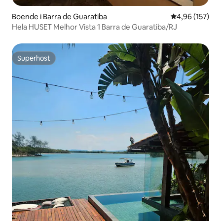
Boende i Barra de Guaratiba
4,96 av 5 i ge
4,96 (157)
Hela HUSET Melhor Vista 1 Barra de Guaratiba/RJ
Superhost
Superhost