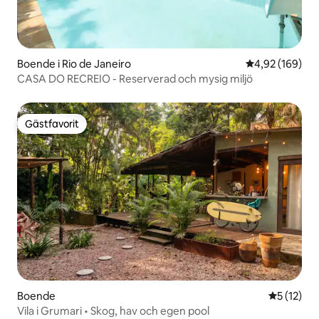
Boende i Rio de Janeiro
4,92 av 5 i ge
4,92 (169)
CASA DO RECREIO - Reserverad och mysig miljö
Gästfavorit
Gästfavorit
Boende
5 av 5 i g
5 (12)
Vila i Grumari • Skog, hav och egen pool