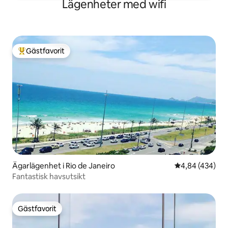
Lägenheter med wifi
Gästfavorit
Populär gästfavorit
Ägarlägenhet i Rio de Janeiro
4,84 av 5 i ge
4,84 (434)
Fantastisk havsutsikt
Gästfavorit
Gästfavorit