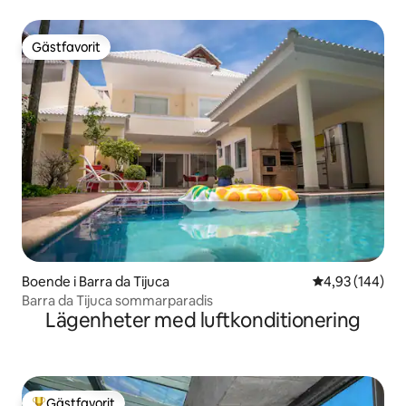
Gästfavorit
Gästfavorit
Boende i Barra da Tijuca
4,93 av 5 i ge
4,93 (144)
Barra da Tijuca sommarparadis
Lägenheter med luftkonditionering
Gästfavorit