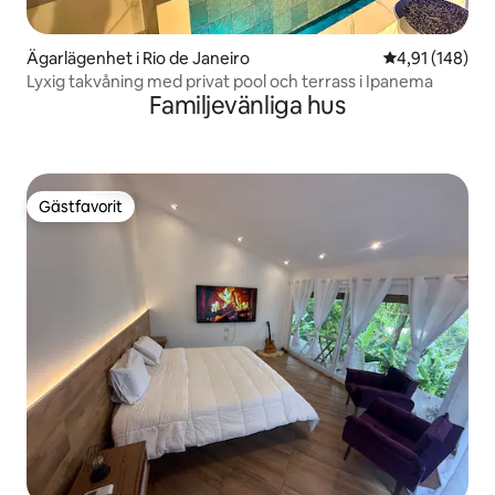
Ägarlägenhet i Rio de Janeiro
4,91 av 5 i ge
4,91 (148)
Lyxig takvåning med privat pool och terrass i Ipanema
Familjevänliga hus
Gästfavorit
Gästfavorit