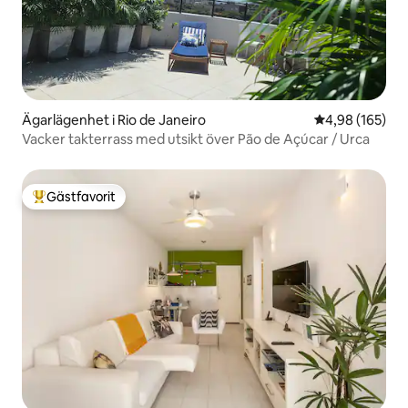
Ägarlägenhet i Rio de Janeiro
4,98 av 5 i ge
4,98 (165)
Vacker takterrass med utsikt över Pão de Açúcar / Urca
Gästfavorit
Populär gästfavorit