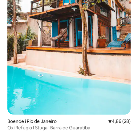
Boende i Rio de Janeiro
4,86 av 5 i g
4,86 (28)
Oxi Refúgio I Stuga i Barra de Guaratiba