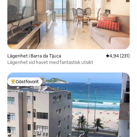
Lägenhet i Barra da Tijuca
4,94 av 5 i ge
4,94 (231)
Lägenhet vid havet med fantastisk utsikt
Gästfavorit
Populär gästfavorit