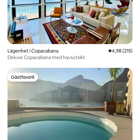
Lägenhet i Copacabana
4,98 av 5 i ge
4,98 (215)
Deluxe Copacabana med havsutsikt
Gästfavorit
Gästfavorit