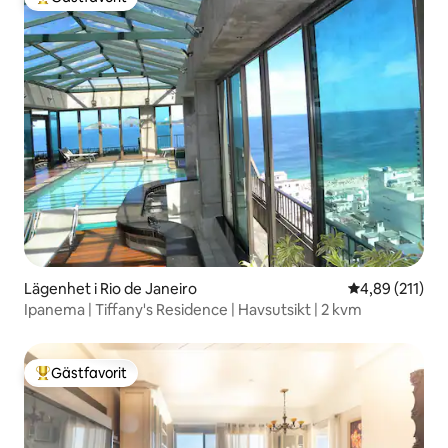
Populär gästfavorit
Lägenhet i Rio de Janeiro
4,89 av 5 i ge
4,89 (211)
Ipanema | Tiffany's Residence | Havsutsikt | 2 kvm
Gästfavorit
Populär gästfavorit