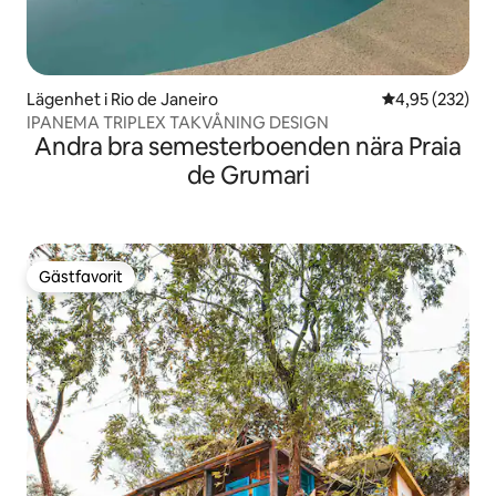
Lägenhet i Rio de Janeiro
4,95 av 5 i ge
4,95 (232)
IPANEMA TRIPLEX TAKVÅNING DESIGN
Andra bra semesterboenden nära Praia
de Grumari
Gästfavorit
Gästfavorit