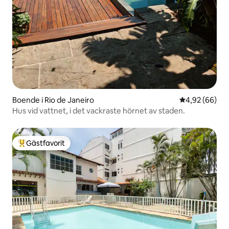
Boende i Rio de Janeiro
4,92 av 5 i g
4,92 (66)
Hus vid vattnet, i det vackraste hörnet av staden.
Gästfavorit
Populär gästfavorit