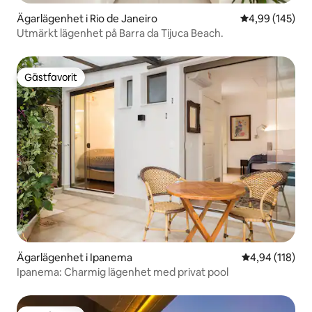
Ägarlägenhet i Rio de Janeiro
4,99 av 5 i ge
4,99 (145)
Utmärkt lägenhet på Barra da Tijuca Beach.
Gästfavorit
Gästfavorit
Ägarlägenhet i Ipanema
4,94 av 5 i ge
4,94 (118)
Ipanema: Charmig lägenhet med privat pool