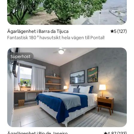
Ägarlägenhet i Barra da Tijuca
5 av 5 i ge
5 (127)
Fantastisk 180 ° havsutsikt hela vägen till Pontal!
Superhost
Superhost
Ägarlägenhet i Rio de Janeiro
4,87 av 5 i ge
4,87 (133)