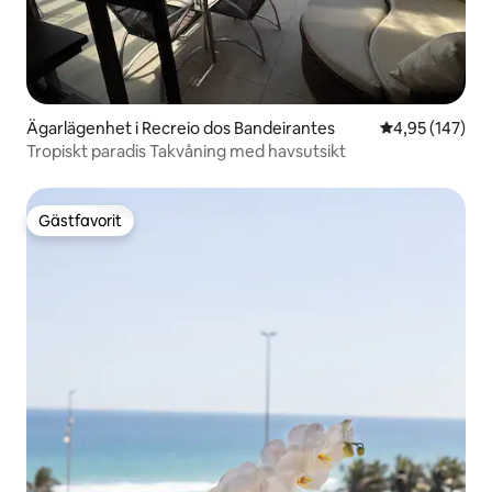
Ägarlägenhet i Recreio dos Bandeirantes
4,95 av 5 i ge
4,95 (147)
Tropiskt paradis Takvåning med havsutsikt
Gästfavorit
Gästfavorit