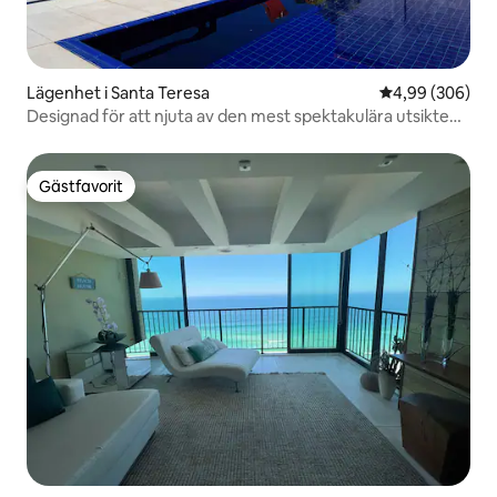
Lägenhet i Santa Teresa
4,99 av 5 i ge
4,99 (306)
Designad för att njuta av den mest spektakulära utsikten
över Rio
Gästfavorit
Gästfavorit