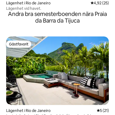
Lägenhet i Rio de Janeiro
4,92 av 5 i g
4,92 (25)
Lägenhet vid havet.
Andra bra semesterboenden nära Praia
da Barra da Tijuca
Gästfavorit
Gästfavorit
Lägenhet i Rio de Janeiro
5 av 5 i g
5 (21)