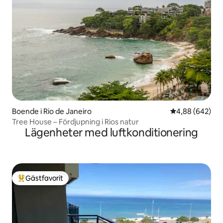
Boende i Rio de Janeiro
4,88 av 5 i ge
4,88 (642)
Tree House – Fördjupning i Rios natur
Lägenheter med luftkonditionering
Gästfavorit
Populär gästfavorit