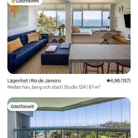
Gästfavorit
Populär gästfavorit
Lägenhet i Rio de Janeiro
4,98 av 5 i ge
4,98 (157)
Mellan hav, berg och stad | Studio 124 | 61 m²
Gästfavorit
Gästfavorit