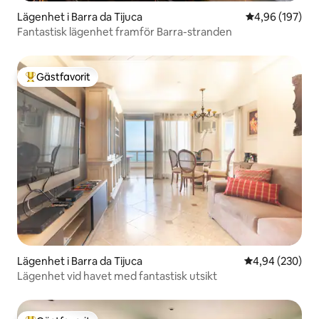
Lägenhet i Barra da Tijuca
4,96 av 5 i ge
4,96 (197)
Fantastisk lägenhet framför Barra-stranden
Gästfavorit
Populär gästfavorit
Lägenhet i Barra da Tijuca
4,94 av 5 i ge
4,94 (230)
Lägenhet vid havet med fantastisk utsikt