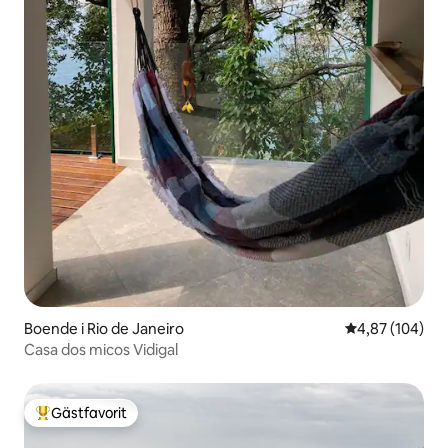
Boende i Rio de Janeiro
4,87 av 5 i ge
4,87 (104)
Casa dos micos Vidigal
Gästfavorit
Populär gästfavorit