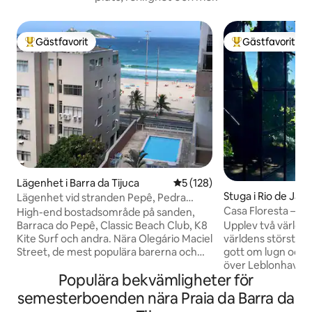
Gästfavorit
Gästfavorit
Populär gästfavorit
Populär gästfavor
Lägenhet i Barra da Tijuca
5 av 5 i genomsnittligt bet
5 (128)
Stuga i Rio de Jane
Lägenhet vid stranden Pepê, Pedra
Gávea och bergen
Casa Floresta – U
High-end bostadsområde på sanden,
View
Barraca do Pepê, Classic Beach Club, K8
Upplev två världar i
Kite Surf och andra. Nära Olegário Maciel
världens största 
Street, de mest populära barerna och
gott om lugn och 
restaurangerna. Daglig städning, fullt
över Leblonhavet.
Populära bekvämligheter för
utrustat kök, queensize-säng i
kommer du att var
sovrummet och 2 enkla soffor i
och 20 minuter me
semesterboenden nära Praia da Barra da
vardagsrummet, badrum och toalett.
beach. Stadsfullmä