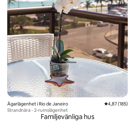
Ägarlägenhet i Rio de Janeiro
4,87 av 5 i ge
4,87 (185)
Strandnära - 2-rumslägenhet
Familjevänliga hus