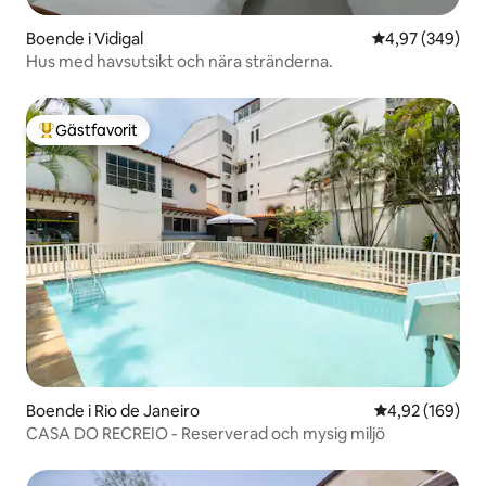
Boende i Vidigal
4,97 av 5 i ge
4,97 (349)
Hus med havsutsikt och nära stränderna.
Gästfavorit
Populär gästfavorit
Boende i Rio de Janeiro
4,92 av 5 i ge
4,92 (169)
CASA DO RECREIO - Reserverad och mysig miljö