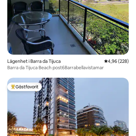
Lägenhet i Barra da Tijuca
4,96 av 5 i ge
4,96 (228)
Barra da Tijuca Beach post6Barrabellavistamar
Gästfavorit
Populär gästfavorit