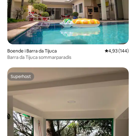
Boende i Barra da Tijuca
4,93 av 5 i ge
4,93 (144)
Barra da Tijuca sommarparadis
Superhost
Superhost