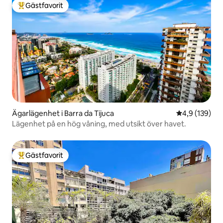
Gästfavorit
Populär gästfavorit
Ägarlägenhet i Barra da Tijuca
4,9 av 5 i ge
4,9 (139)
Lägenhet på en hög våning, med utsikt över havet.
Gästfavorit
Populär gästfavorit