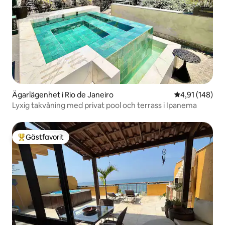
Ägarlägenhet i Rio de Janeiro
4,91 av 5 i ge
4,91 (148)
Lyxig takvåning med privat pool och terrass i Ipanema
Gästfavorit
Populär gästfavorit