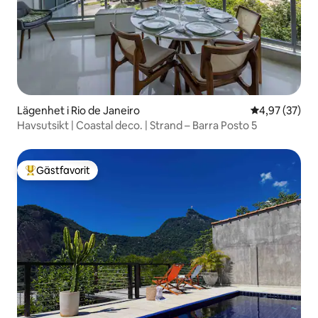
Lägenhet i Rio de Janeiro
4,97 av 5 i g
4,97 (37)
Havsutsikt | Coastal deco. | Strand – Barra Posto 5
Gästfavorit
Populär gästfavorit