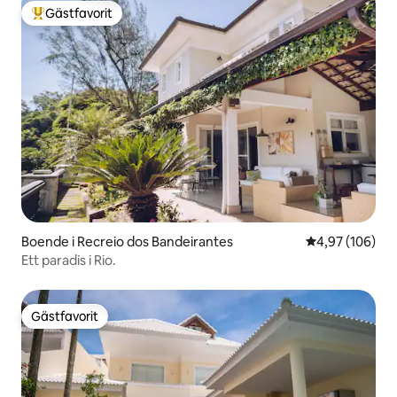
Gästfavorit
Populär gästfavorit
Boende i Recreio dos Bandeirantes
4,97 av 5 i ge
4,97 (106)
Ett paradis i Rio.
Gästfavorit
Gästfavorit