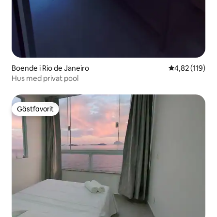
Boende i Rio de Janeiro
4,82 av 5 i ge
4,82 (119)
Hus med privat pool
Gästfavorit
Gästfavorit