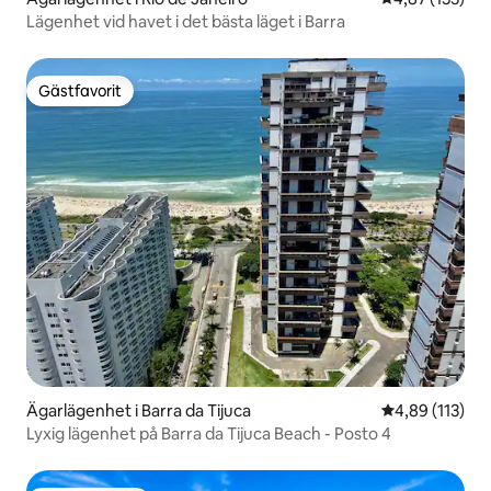
Lägenhet vid havet i det bästa läget i Barra
Gästfavorit
Gästfavorit
Ägarlägenhet i Barra da Tijuca
4,89 av 5 i ge
4,89 (113)
Lyxig lägenhet på Barra da Tijuca Beach - Posto 4