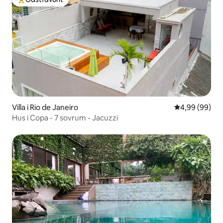
Populär gästfavorit
Villa i Rio de Janeiro
4,99 av 5 i g
4,99 (99)
Hus i Copa - 7 sovrum - Jacuzzi