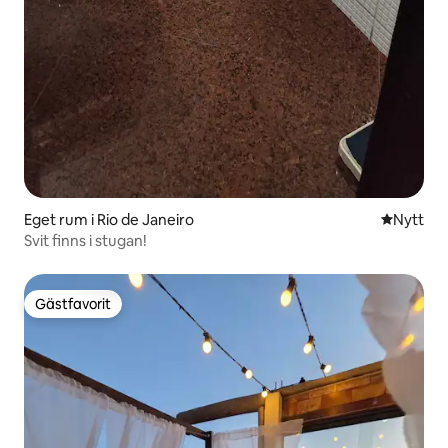
Eget rum i Rio de Janeiro
Nytt ställ
Nytt
Svit finns i stugan!
Gästfavorit
Gästfavorit