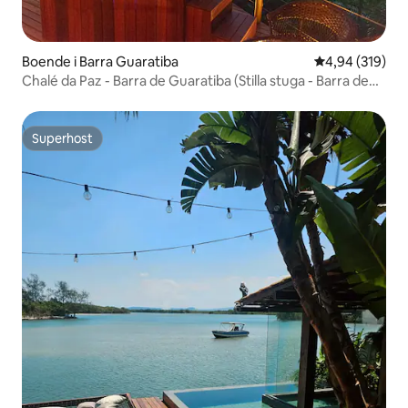
Boende i Barra Guaratiba
4,94 av 5 i ge
4,94 (319)
Chalé da Paz - Barra de Guaratiba (Stilla stuga - Barra de
Guaratiba)
Superhost
Superhost