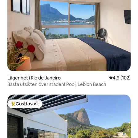
Lägenhet i Rio de Janeiro
4,9 av 5 i ge
4,9 (102)
Bästa utsikten över staden! Pool, Leblon Beach
Gästfavorit
Populär gästfavorit