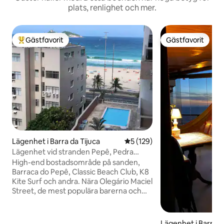
plats, renlighet och mer.
Gästfavorit
Gästfavorit
Populär gästfavorit
Gästfavorit
Lägenhet i Barra da Tijuca
5 av 5 i genomsnittligt bet
5 (129)
Lägenhet vid stranden Pepê, Pedra
Gávea och bergen
High-end bostadsområde på sanden,
Barraca do Pepê, Classic Beach Club, K8
Kite Surf och andra. Nära Olegário Maciel
Street, de mest populära barerna och
restaurangerna. Daglig städning, fullt
utrustat kök, queensize-säng i
sovrummet och 2 enkla soffor i
Lägenhet i Barra d