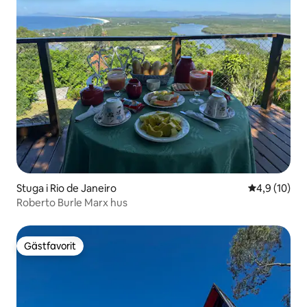
Stuga i Rio de Janeiro
4,9 av 5 i g
4,9 (10)
Roberto Burle Marx hus
Gästfavorit
Gästfavorit