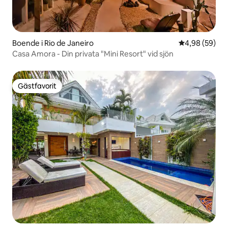
Boende i Rio de Janeiro
4,98 av 5 i g
4,98 (59)
Casa Amora - Din privata "Mini Resort" vid sjön
Gästfavorit
Gästfavorit