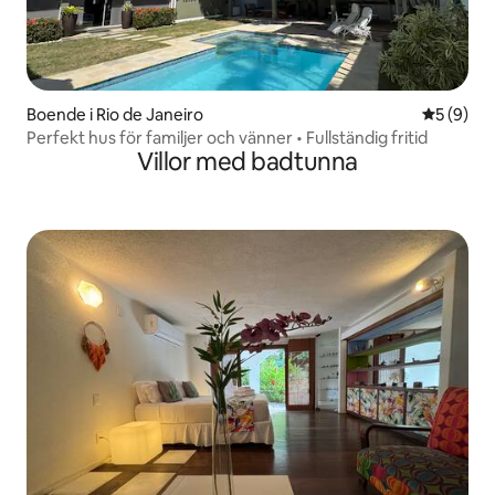
Boende i Rio de Janeiro
5 av 5 i 
5 (9)
Perfekt hus för familjer och vänner • Fullständig fritid
Villor med badtunna