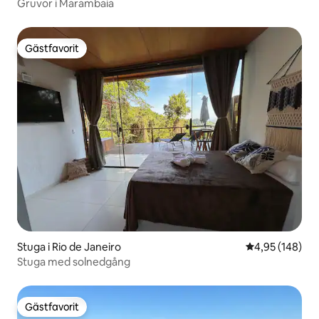
Gruvor i Marambaia
Gästfavorit
Gästfavorit
Stuga i Rio de Janeiro
4,95 av 5 i ge
4,95 (148)
Stuga med solnedgång
Gästfavorit
Gästfavorit