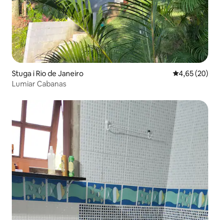
Stuga i Rio de Janeiro
4,65 av 5 i g
4,65 (20)
Lumiar Cabanas