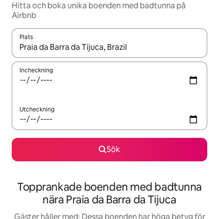
Hitta och boka unika boenden med badtunna på
Airbnb
Plats
När resultaten är tillgängliga kan du navigera med upp- och ned
Incheckning
Utcheckning
Sök
Topprankade boenden med badtunna
nära Praia da Barra da Tijuca
Gäster håller med: Dessa boenden har höga betyg för