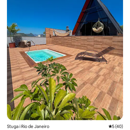
Stuga i Rio de Janeiro
5 av 5 i g
5 (40)