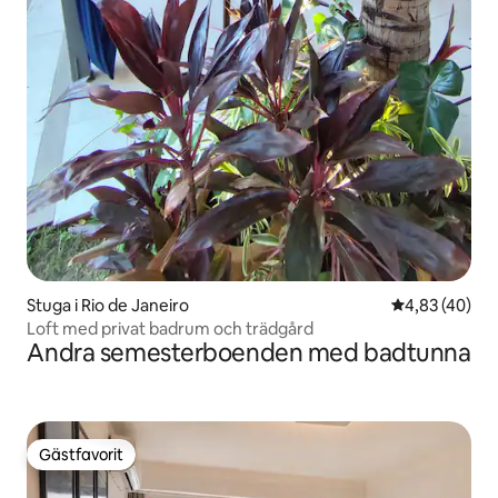
Stuga i Rio de Janeiro
4,83 av 5 i g
4,83 (40)
Loft med privat badrum och trädgård
Andra semesterboenden med badtunna
Gästfavorit
Gästfavorit