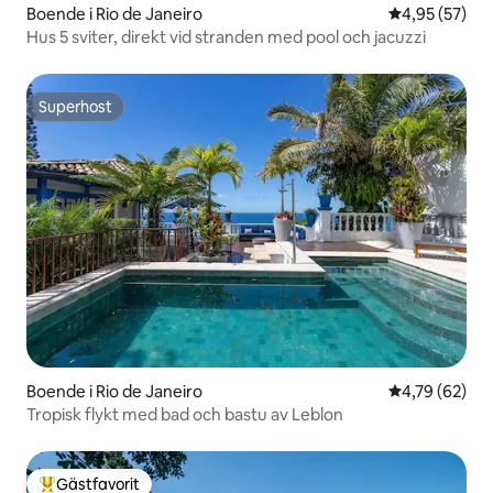
Boende i Rio de Janeiro
4,95 av 5 i g
4,95 (57)
Hus 5 sviter, direkt vid stranden med pool och jacuzzi
Superhost
Superhost
Boende i Rio de Janeiro
4,79 av 5 i g
4,79 (62)
Tropisk flykt med bad och bastu av Leblon
Gästfavorit