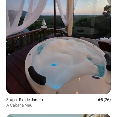
Stuga i Rio de Janeiro
5 av 5 i g
5 (26)
A Cabana Maui