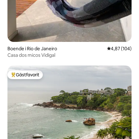
Boende i Rio de Janeiro
4,87 av 5 i ge
4,87 (104)
Casa dos micos Vidigal
Gästfavorit
Populär gästfavorit