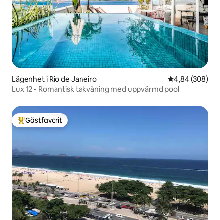
Lägenhet i Rio de Janeiro
4,84 av 5 i ge
4,84 (308)
Lux 12 - Romantisk takvåning med uppvärmd pool
Gästfavorit
Populär gästfavorit