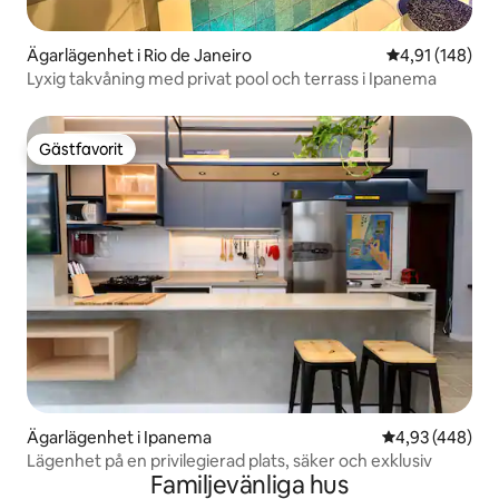
Ägarlägenhet i Rio de Janeiro
4,91 av 5 i ge
4,91 (148)
Lyxig takvåning med privat pool och terrass i Ipanema
Gästfavorit
Gästfavorit
Ägarlägenhet i Ipanema
4,93 av 5 i ge
4,93 (448)
Lägenhet på en privilegierad plats, säker och exklusiv
Familjevänliga hus