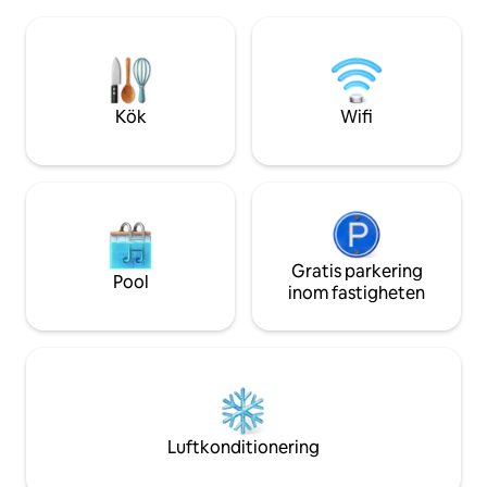
lamporna en mysig, magisk atmosfär.
dig in på stigar oc
Utmärkt wifi för arbete. 2 restauranger
området. Vill du h
på plats. Ett urbant spa för kropp och
människor? Hämta d
själ, integrerat med naturen och
par minuter. Det pe
behagligt för de 5 sinnena. Dörrvakt
för att få tillgång 
dygnet runt
värva förare.
Kök
Wifi
Gratis parkering
Pool
inom fastigheten
Luftkonditionering