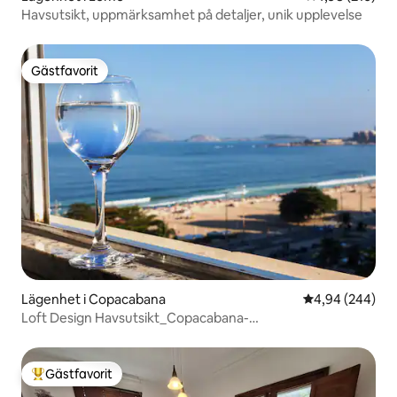
Havsutsikt, uppmärksamhet på detaljer, unik upplevelse
Gästfavorit
Gästfavorit
Lägenhet i Copacabana
4,94 av 5 i ge
4,94 (244)
Loft Design Havsutsikt_Copacabana-
stranden/Luftkonditionerad
Gästfavorit
Populär gästfavorit