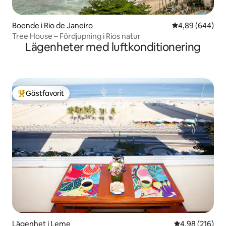
Boende i Rio de Janeiro
4,89 av 5 i ge
4,89 (644)
Tree House – Fördjupning i Rios natur
Lägenheter med luftkonditionering
Gästfavorit
Populär gästfavorit
Lägenhet i Leme
4,98 av 5 i ge
4,98 (216)