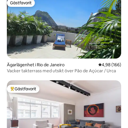
Gästfavorit
Gästfavorit
Ägarlägenhet i Rio de Janeiro
4,98 av 5 i ge
4,98 (166)
Vacker takterrass med utsikt över Pão de Açúcar / Urca
Gästfavorit
Populär gästfavorit