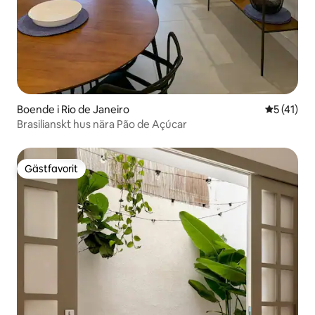
Boende i Rio de Janeiro
5 av 5 i g
5 (41)
Brasilianskt hus nära Pão de Açúcar
Gästfavorit
Gästfavorit