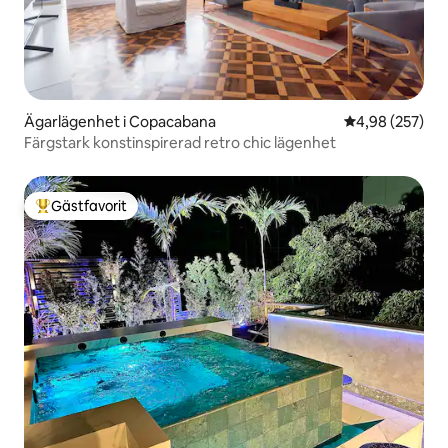
Ägarlägenhet i Copacabana
4,98 av 5 i ge
4,98 (257)
Färgstark konstinspirerad retro chic lägenhet
Gästfavorit
Populär gästfavorit