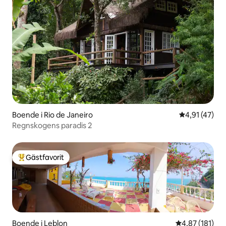
Boende i Rio de Janeiro
4,91 av 5 i g
4,91 (47)
Regnskogens paradis 2
Gästfavorit
Populär gästfavorit
Boende i Leblon
4,87 av 5 i ge
4,87 (181)