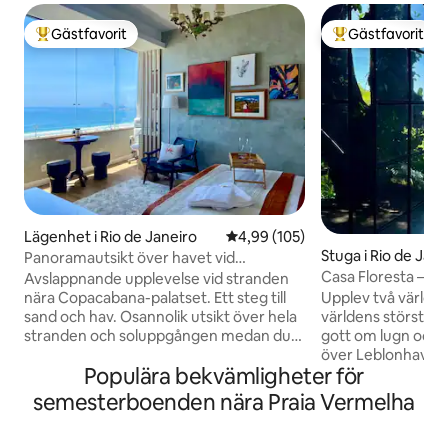
Gästfavorit
Gästfavorit
Populär gästfavorit
Populär gästfavor
Lägenhet i Rio de Janeiro
4,99 av 5 i genomsnittligt bety
4,99 (105)
Stuga i Rio de Jane
Panoramautsikt över havet vid
Copacabana | Badkar för 2 personer
Casa Floresta – U
Avslappnande upplevelse vid stranden
View
nära Copacabana-palatset. Ett steg till
Upplev två världar i
sand och hav. Osannolik utsikt över hela
världens största 
stranden och soluppgången medan du
gott om lugn och 
njuter av ett bad i badkaret. För ultimat
över Leblonhavet.
Populära bekvämligheter för
avkoppling: justerbar säng med
kommer du att var
fjärrkontroll för att höja huvud/fötter,
och 20 minuter me
semesterboenden nära Praia Vermelha
premium sängkläder och badlakan,
beach. Stadsfullmä
mörkläggning och AC. På kvällen skapar
och natur ? Stann