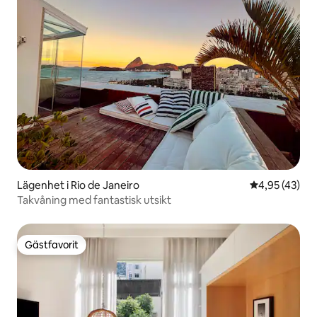
Lägenhet i Rio de Janeiro
4,95 av 5 i g
4,95 (43)
Takvåning med fantastisk utsikt
Gästfavorit
Gästfavorit