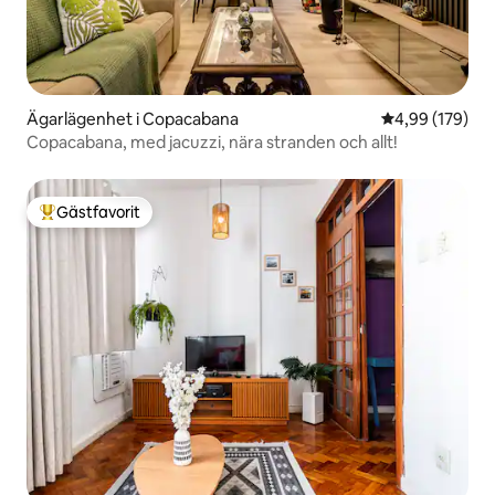
Ägarlägenhet i Copacabana
4,99 av 5 i ge
4,99 (179)
Copacabana, med jacuzzi, nära stranden och allt!
Gästfavorit
Populär gästfavorit