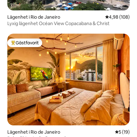
Lägenhet i Rio de Janeiro
4,98 av 5 i ge
4,98 (108)
Lyxig lägenhet Océan View Copacabana & Christ
Gästfavorit
Populär gästfavorit
Lägenhet i Rio de Janeiro
5 av 5 i g
5 (19)