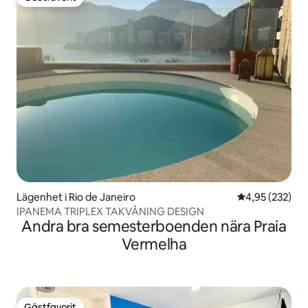
Gästfavorit
Lägenhet i Rio de Janeiro
4,95 av 5 i ge
4,95 (232)
IPANEMA TRIPLEX TAKVÅNING DESIGN
Andra bra semesterboenden nära Praia
Vermelha
Gästfavorit