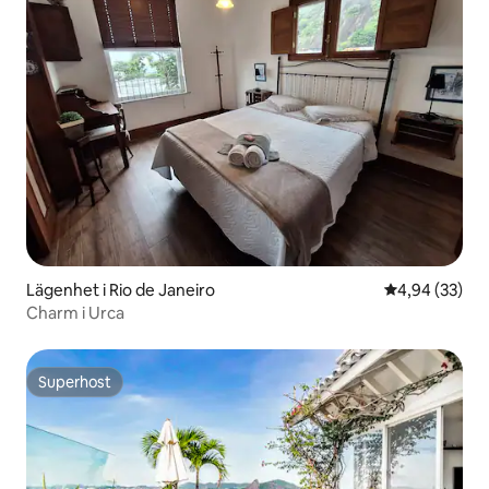
Lägenhet i Rio de Janeiro
4,94 av 5 i g
4,94 (33)
Charm i Urca
Superhost
Superhost