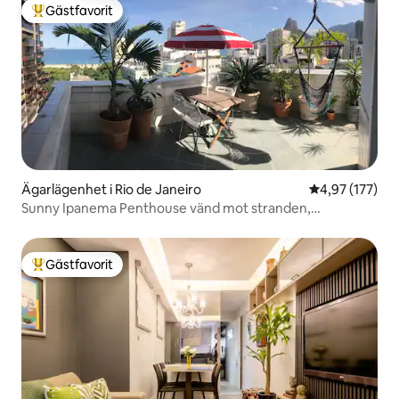
Gästfavorit
Populär gästfavorit
Ägarlägenhet i Rio de Janeiro
4,97 av 5 i ge
4,97 (177)
Sunny Ipanema Penthouse vänd mot stranden,
5*omdömen
Gästfavorit
Populär gästfavorit