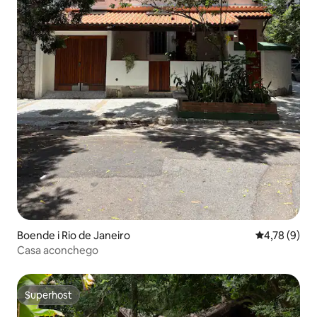
Boende i Rio de Janeiro
4,78 av 5 i 
4,78 (9)
Casa aconchego
Superhost
Superhost