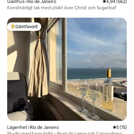
Gästhus i Rio de Janeiro
4,94 av 5 i ge
4,94 (562)
Konstnärligt tak med utsikt över Christ och Sugarloaf
Gästfavorit
Populär gästfavorit
Lägenhet i Rio de Janeiro
5 av 5 i g
5 (15)
Studio med havsutsikt – Praia do Leme och Copacabana