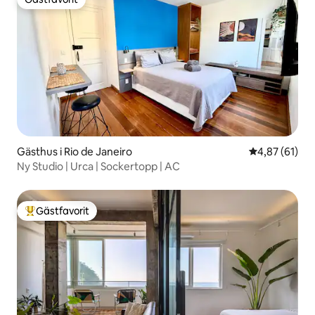
Gästfavorit
Gästhus i Rio de Janeiro
4,87 av 5 i g
4,87 (61)
Ny Studio | Urca | Sockertopp | AC
Gästfavorit
Populär gästfavorit