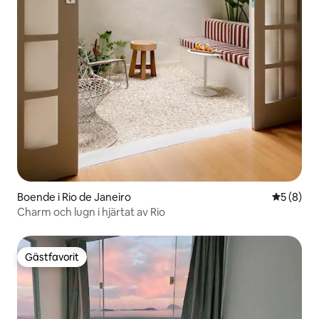
Boende i Rio de Janeiro
5 av 5 i 
5 (8)
Charm och lugn i hjärtat av Rio
Gästfavorit
Gästfavorit