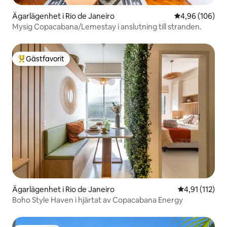
Ägarlägenhet i Rio de Janeiro
4,96 av 5 i ge
4,96 (106)
Mysig Copacabana/Lemestay i anslutning till stranden.
Gästfavorit
Populär gästfavorit
Ägarlägenhet i Rio de Janeiro
4,91 av 5 i g
4,91 (112)
Boho Style Haven i hjärtat av Copacabana Energy