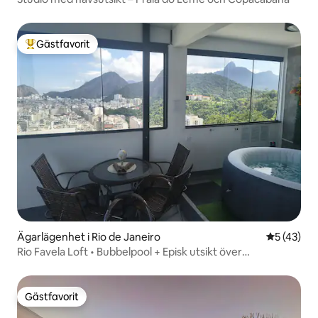
Gästfavorit
Populär gästfavorit
Ägarlägenhet i Rio de Janeiro
5 av 5 i g
5 (43)
Rio Favela Loft • Bubbelpool + Episk utsikt över
Copacabana
Gästfavorit
Gästfavorit