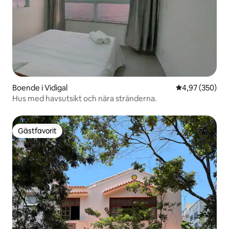
Boende i Vidigal
4,97 av 5 i ge
4,97 (350)
Hus med havsutsikt och nära stränderna.
Gästfavorit
Gästfavorit