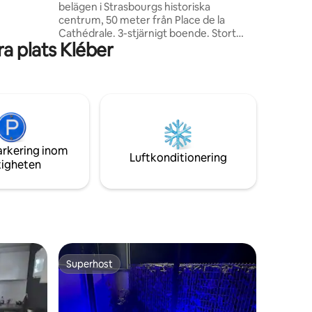
belägen i Strasbourgs historiska
et.
centrum, 50 meter från Place de la
Cathédrale. 3-stjärnigt boende. Stort
a plats Kléber
vardagsrum med bäddsoffa, fullt
utrustat öppet kök, stort sovrum med
inbyggda garderober, synliga bjälkar. På
4:e våningen med hiss, lägenheten ligger
mellan Parking Gutenberg (100 m) och
rue des Orfèvres, många butiker och
restauranger i omedelbar närhet. Gratis
parkering 15 minuters promenad från
arkering inom
lägenheten
Luftkonditionering
tigheten
Superhost
Superhost