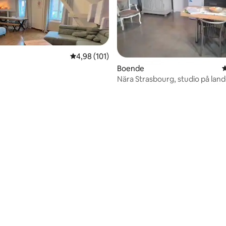
4,98 av 5 i genomsnittligt betyg, 101 omdöm
4,98 (101)
Boende
4
Nära Strasbourg, studio på lan
ligt betyg, 213 omdömen