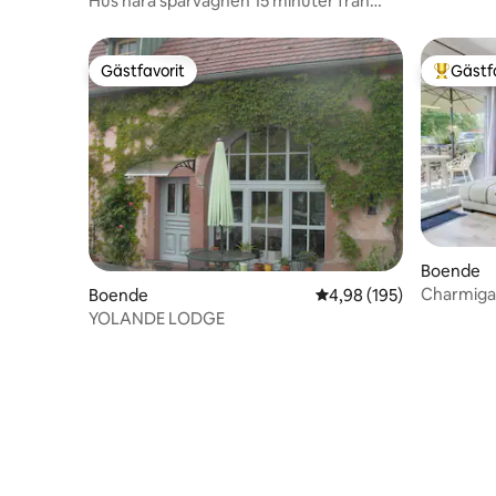
Hus nära spårvagnen 15 minuter från
Strasbourg
Gästfavorit
Gästf
Gästfavorit
Populär 
Boende
Charmiga
Boende
4,98 av 5 i genomsnitt
4,98 (195)
YOLANDE LODGE