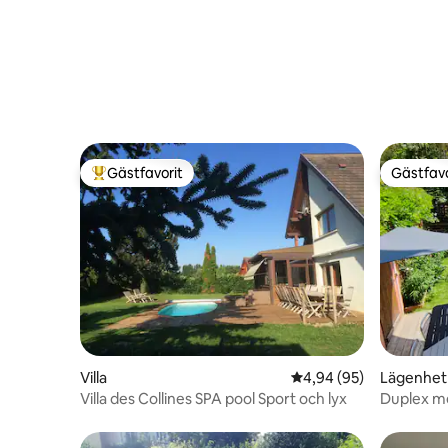
Gästfavorit
Gästfavo
Populär gästfavorit
Gästfavo
Villa
4,94 av 5 i genomsnit
4,94 (95)
Lägenhet
Villa des Collines SPA pool Sport och lyx
Duplex me