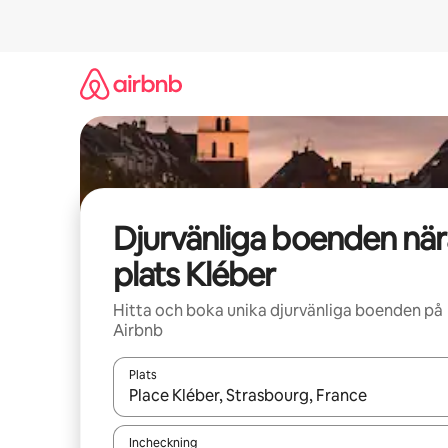
Hoppa
till
innehåll
Djurvänliga boenden när
plats Kléber
Hitta och boka unika djurvänliga boenden på
Airbnb
Plats
När resultaten är tillgängliga kan du navigera me
Incheckning