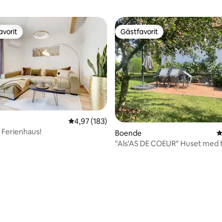
avorit
Gästfavorit
gästfavorit
Gästfavorit
4,97 av 5 i genomsnittligt betyg, 183 omdöm
4,97 (183)
 Ferienhaus!
ligt betyg, 195 omdömen
Boende
4
"Als'AS DE COEUR" Huset med 
ett hjärta