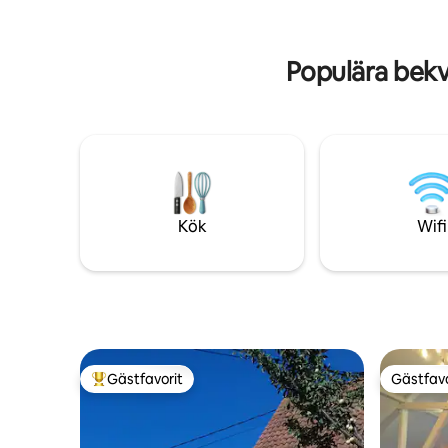
ligger i det mycket eftertraktade
och en so
stadsdelen Neudorf, en idealisk
utsikt öve
utgångspunkt för att utforska staden.
Populära bekv
Kök
Wifi
Gästfavorit
Gästfavo
Populär gästfavorit
Gästfavo