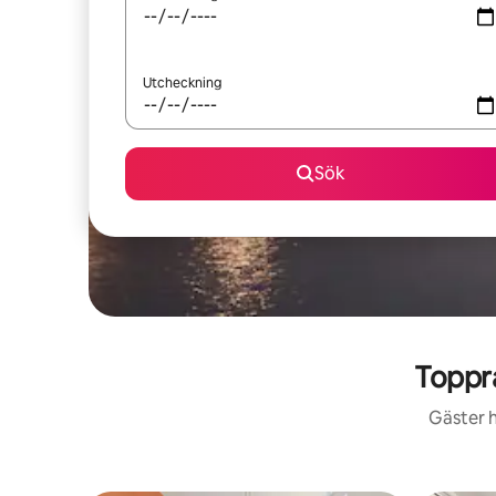
Utcheckning
Sök
Toppra
Gäster h