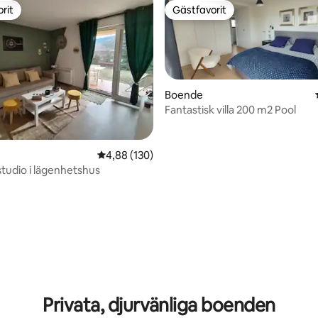
rit
Gästfavorit
rit
Gästfavorit
Boende
Fantastisk villa 200 m2 Pool
ligt betyg, 121 omdömen
4,88 av 5 i genomsnittligt betyg, 130 omdöm
4,88 (130)
tudio i lägenhetshus
Privata, djurvänliga boenden