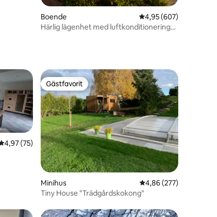
Boende
4,95 av 5 i genomsnitt
4,95 (607)
Härlig lägenhet med luftkonditionering
och stor egen terrass.
Gästfavorit
Gästfavorit
4,97 av 5 i genomsnittligt betyg, 75 omdömen
4,97 (75)
en
Minihus
4,86 av 5 i genomsnitt
4,86 (277)
Tiny House "Trädgårdskokong"