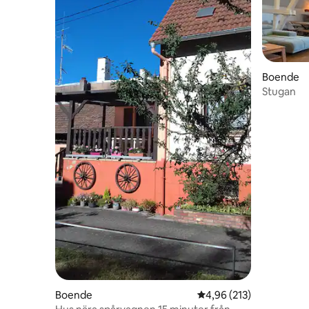
Boende
Stugan
Boende
4,96 av 5 i genomsnitt
4,96 (213)