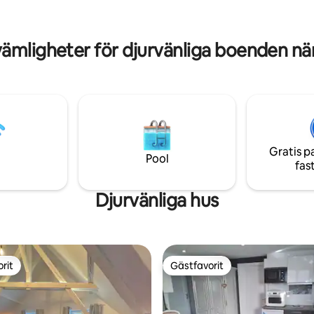
vplats med ett fönster med
med en takfläkt i vardagsrumm
r kyrkan.
ämligheter för djurvänliga boenden när
Gratis p
Pool
fas
Djurvänliga hus
rit
Gästfavorit
rit
Gästfavorit