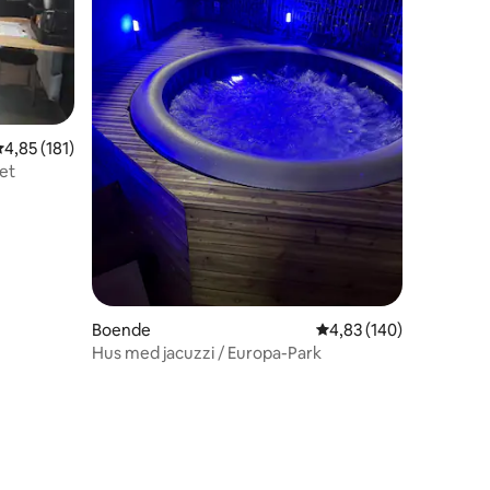
en
,85 av 5 i genomsnittligt betyg, 181 omdömen
4,85 (181)
det
Boende
4,83 av 5 i genomsnitt
4,83 (140)
Hus med jacuzzi / Europa-Park