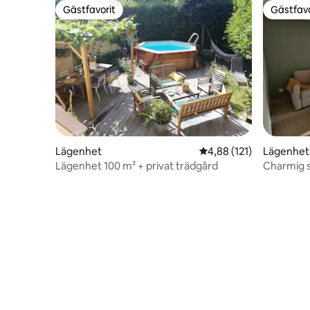
Gästfavorit
Gästfavo
Gästfavorit
Gästfavo
Lägenhet
4,88 av 5 i genomsnitt
4,88 (121)
Lägenhet
Lägenhet 100 m² + privat trädgård
Charmig s