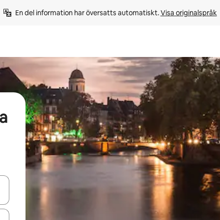
En del information har översatts automatiskt. 
Visa originalspråk
a
d upp- och nedåtpilarna eller utforska genom att trycka eller svepa.