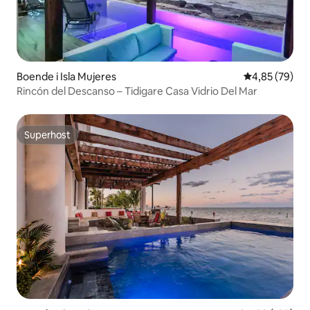
Boende i Isla Mujeres
4,85 av 5 i g
4,85 (79)
Rincón del Descanso – Tidigare Casa Vidrio Del Mar
Superhost
Superhost