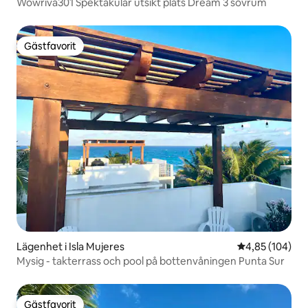
Wowriva301 Spektakulär utsikt plats Dream 3 sovrum
Gästfavorit
Gästfavorit
Lägenhet i Isla Mujeres
4,85 av 5 i ge
4,85 (104)
Mysig - takterrass och pool på bottenvåningen Punta Sur
Gästfavorit