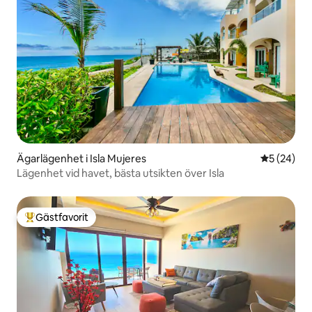
Ägarlägenhet i Isla Mujeres
5 av 5 i g
5 (24)
Lägenhet vid havet, bästa utsikten över Isla
Gästfavorit
Populär gästfavorit