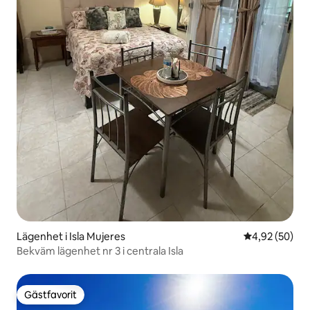
Lägenhet i Isla Mujeres
4,92 av 5 i g
4,92 (50)
Bekväm lägenhet nr 3 i centrala Isla
Gästfavorit
Gästfavorit