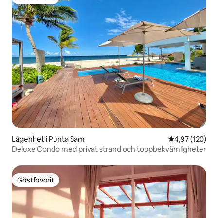
Gästfavorit
Lägenhet i Punta Sam
4,97 av 5 i ge
4,97 (120)
Deluxe Condo med privat strand och toppbekvämligheter
Gästfavorit
Gästfavorit