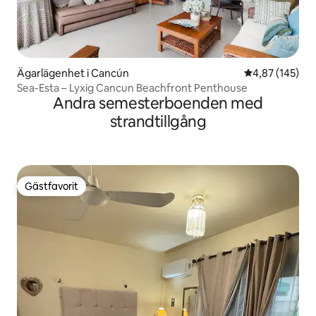
Ägarlägenhet i Cancún
4,87 av 5 i ge
4,87 (145)
Sea-Esta – Lyxig Cancun Beachfront Penthouse
Andra semesterboenden med
strandtillgång
Gästfavorit
Gästfavorit