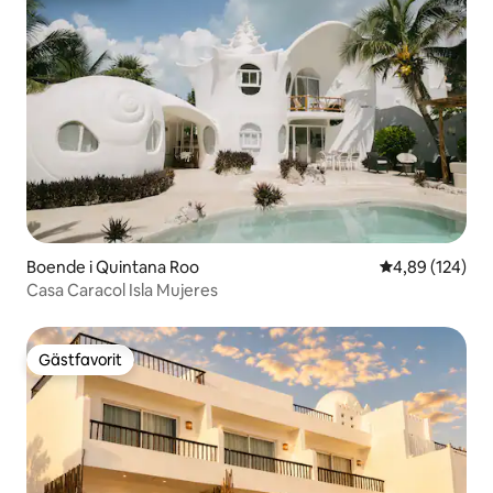
Boende i Quintana Roo
4,89 av 5 i ge
4,89 (124)
Casa Caracol Isla Mujeres
Gästfavorit
Gästfavorit