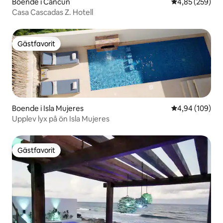
Boende i Cancún
4,85 av 5 i ge
4,85 (259)
Casa Cascadas Z. Hotell
Gästfavorit
Gästfavorit
Boende i Isla Mujeres
4,94 av 5 i ge
4,94 (109)
Upplev lyx på ön Isla Mujeres
Gästfavorit
Gästfavorit