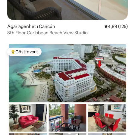
Ägarlägenhet i Cancún
4,89 av 5 i ge
4,89 (125)
8th Floor Caribbean Beach View Studio
Gästfavorit
Populär gästfavorit