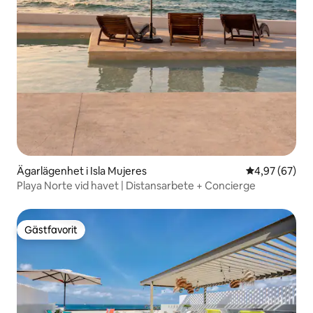
Ägarlägenhet i Isla Mujeres
4,97 av 5 i g
4,97 (67)
Playa Norte vid havet | Distansarbete + Concierge
Gästfavorit
Gästfavorit