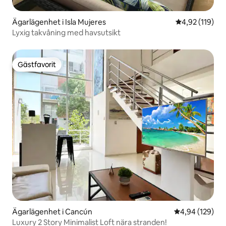
Ägarlägenhet i Isla Mujeres
4,92 av 5 i ge
4,92 (119)
Lyxig takvåning med havsutsikt
Gästfavorit
Gästfavorit
Ägarlägenhet i Cancún
4,94 av 5 i ge
4,94 (129)
Luxury 2 Story Minimalist Loft nära stranden!