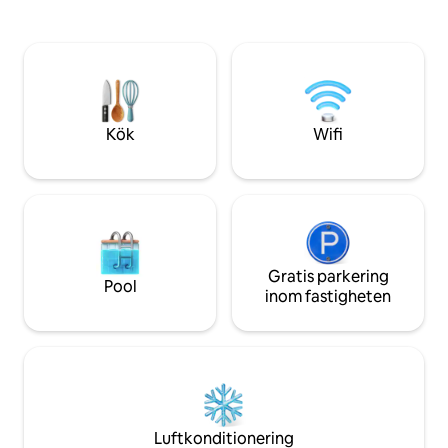
-4 strandstolar, v
+Professionell serie rostfritt stål apparat
strandhanddukar.
+Europeiskt choklad ved +Inkluderar
vardagsrummet, Ne
köksredskap för gourmetmåltider +
internet. -45" SM
Gallerimålningar spektakulär havs-, sjö-
Vita brusmaskiner 
och stadsutsikt från vägg till vägg +4: e
'n play och barnva
våningen TAKTERRASS uteplats lounging
tillgänglighetsanpa
+3 st 60-tums TV-apparater (kan komma
Kök
Wifi
åt dina appar) + Golv och bänkskivor i
marmor i hela boendet
Gratis parkering
Pool
inom fastigheten
Luftkonditionering