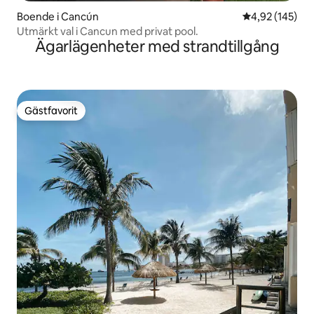
Boende i Cancún
4,92 av 5 i ge
4,92 (145)
Utmärkt val i Cancun med privat pool.
Ägarlägenheter med strandtillgång
Gästfavorit
Gästfavorit