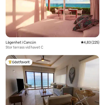
Lägenhet i Cancún
4,83 av 5 i ge
4,83 (225)
Stor terrass vid havet C
Gästfavorit
Populär gästfavorit