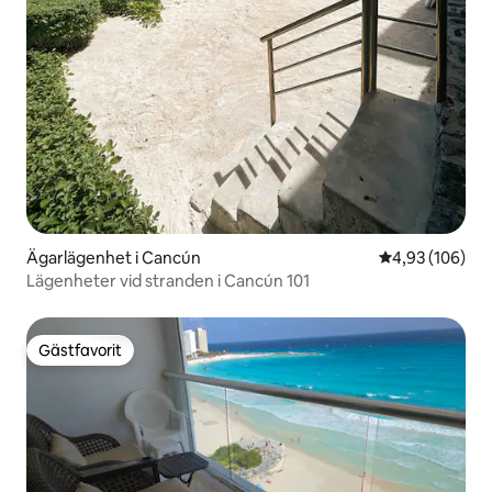
Ägarlägenhet i Cancún
4,93 av 5 i ge
4,93 (106)
Lägenheter vid stranden i Cancún 101
Gästfavorit
Gästfavorit