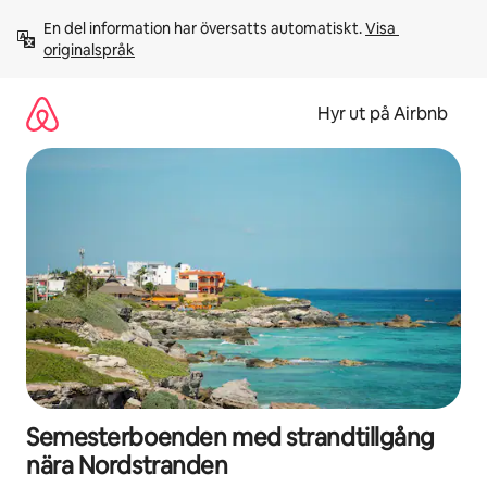
Hoppa
En del information har översatts automatiskt. 
Visa 
till
originalspråk
innehåll
Hyr ut på Airbnb
Semesterboenden med strandtillgång
nära Nordstranden