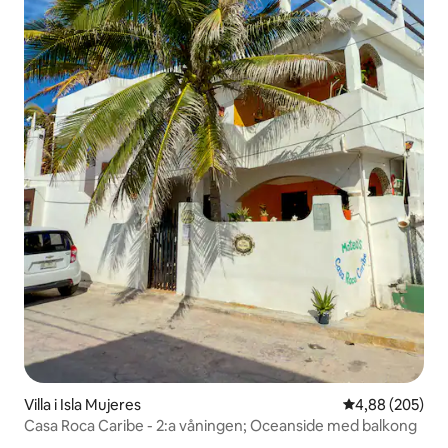
Villa i Isla Mujeres
4,88 av 5 i ge
4,88 (205)
Casa Roca Caribe - 2:a våningen; Oceanside med balkong