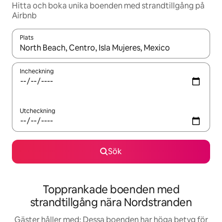
Hitta och boka unika boenden med strandtillgång på
Airbnb
Plats
När resultaten är tillgängliga kan du navigera med upp- och ned
Incheckning
Utcheckning
Sök
Topprankade boenden med
strandtillgång nära Nordstranden
Gäster håller med: Dessa boenden har höga betyg för