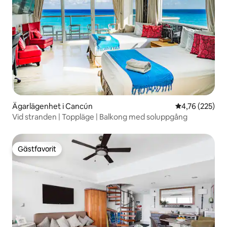
Ägarlägenhet i Cancún
4,76 av 5 i ge
4,76 (225)
Vid stranden | Toppläge | Balkong med soluppgång
Gästfavorit
Gästfavorit