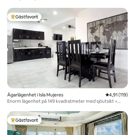
Gästfavorit
Populär gästfavorit
Ägarlägenhet i Isla Mujeres
4,91 av 5 i g
4,91 (119)
Enorm lägenhet på 149 kvadratmeter med sjöutsikt +
frukost
Gästfavorit
Populär gästfavorit