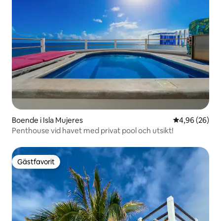
Boende i Isla Mujeres
4,96 av 5 i g
4,96 (26)
Penthouse vid havet med privat pool och utsikt!
Gästfavorit
Gästfavorit