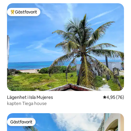
Gästfavorit
Populär gästfavorit
Lägenhet i Isla Mujeres
4,95 av 5 i g
4,95 (76)
kapten Tiega house
Gästfavorit
Gästfavorit