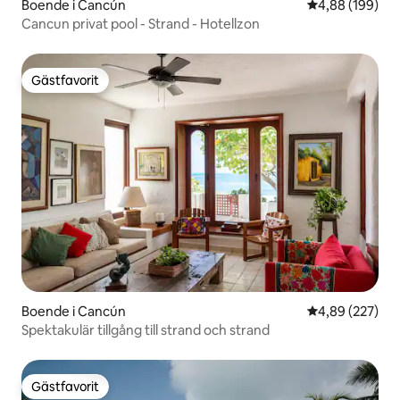
Boende i Cancún
4,88 av 5 i ge
4,88 (199)
Cancun privat pool - Strand - Hotellzon
Gästfavorit
Gästfavorit
Boende i Cancún
4,89 av 5 i ge
4,89 (227)
Spektakulär tillgång till strand och strand
Gästfavorit
Gästfavorit