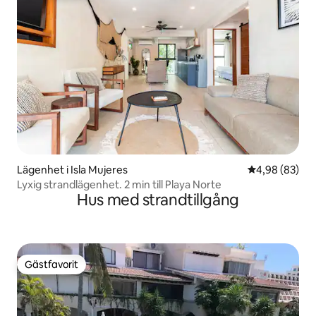
Lägenhet i Isla Mujeres
4,98 av 5 i g
4,98 (83)
Lyxig strandlägenhet. 2 min till Playa Norte
Hus med strandtillgång
Gästfavorit
Gästfavorit