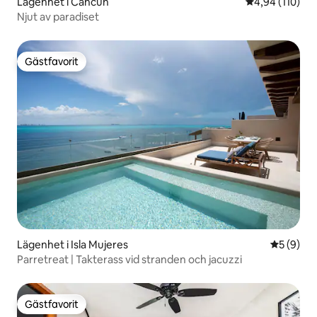
Lägenhet i Cancún
4,94 av 5 i ge
4,94 (110)
Njut av paradiset
Gästfavorit
Gästfavorit
Lägenhet i Isla Mujeres
5 av 5 i 
5 (9)
Parretreat | Takterass vid stranden och jacuzzi
Gästfavorit
Gästfavorit