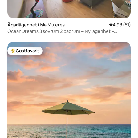
Ägarlägenhet i Isla Mujeres
4,98 av 5 i g
4,98 (51)
OceanDreams 3 sovrum 2 badrum – Ny lägenhet –
Fantastisk utsikt
Gästfavorit
Populär gästfavorit