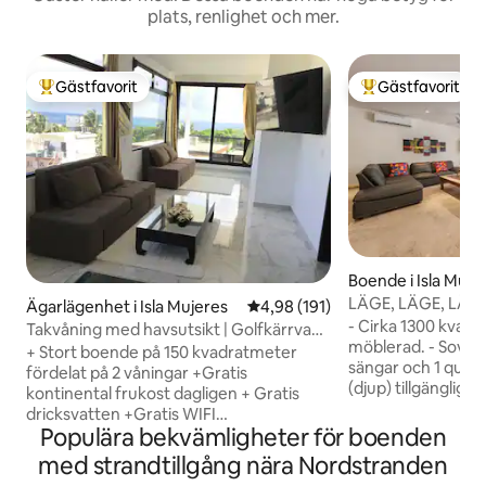
plats, renlighet och mer.
Gästfavorit
Gästfavorit
Populär gästfavorit
Populär gästfavor
Boende i Isla Muje
LÄGE, LÄGE, LÄG
Ägarlägenhet i Isla Mujeres
4,98 av 5 i genomsnittligt bet
4,98 (191)
- Cirka 1300 kvadra
Takvåning med havsutsikt | Golfkärrvagn
möblerad. - Sovplat
+ frukost
+ Stort boende på 150 kvadratmeter
sängar och 1 quee
fördelat på 2 våningar +Gratis
(djup) tillgänglig
kontinental frukost dagligen + Gratis
kamera. - Rum i ka
dricksvatten +Gratis WIFI
luftkonditionerin
Populära bekvämligheter för boenden
Höghastighetsinternet + Assistans och
(sovrum/vardagsr
parkering för golfbilar +Snorkelmasker
med strandtillgång nära Nordstranden
handdukar, toalett
+Personlig kock som alternativ