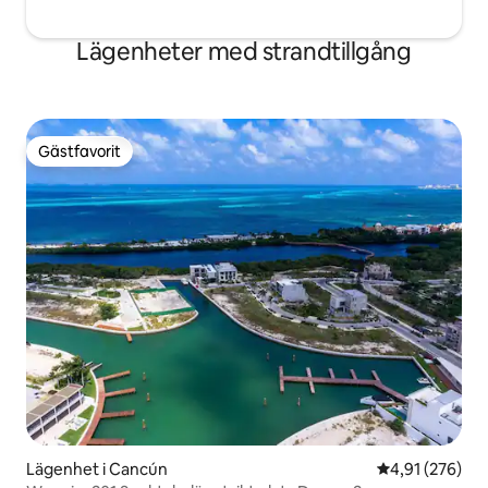
Lägenheter med strandtillgång
Gästfavorit
Gästfavorit
Lägenhet i Cancún
4,91 av 5 i ge
4,91 (276)