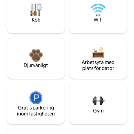
Kök
Wifi
Arbetsyta med
Djurvänligt
plats för dator
Gratis parkering
Gym
inom fastigheten