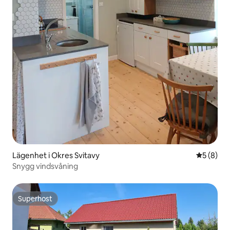
Lägenhet i Okres Svitavy
5 av 5 i 
5 (8)
Snygg vindsvåning
Superhost
Superhost