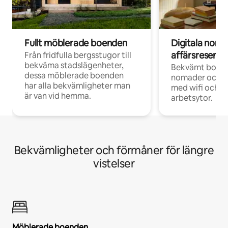
Fullt möblerade boenden
Digitala nom
affärsresenär
Från fridfulla bergsstugor till
bekväma stadslägenheter,
Bekvämt boend
dessa möblerade boenden
nomader och d
har alla bekvämligheter man
med wifi och d
är van vid hemma.
arbetsytor.
Bekvämligheter och förmåner för längre
vistelser
Möblerade boenden