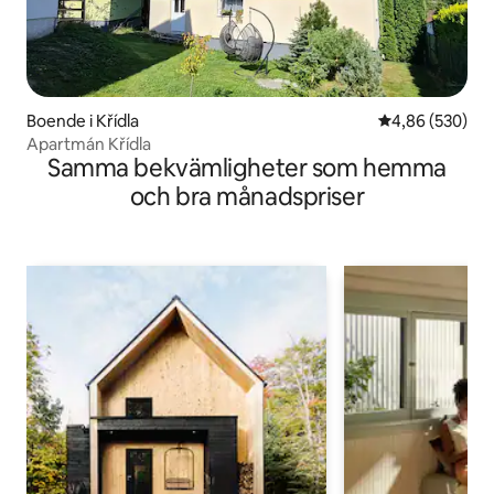
Boende i Křídla
4,86 av 5 i ge
4,86 (530)
Apartmán Křídla
Samma bekvämligheter som hemma
och bra månadspriser