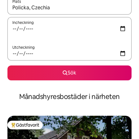
Plats
När resultaten är tillgängliga kan du navigera med upp- och ned
Incheckning
Utcheckning
Sök
Månadshyresbostäder i närheten
Gästfavorit
Populär gästfavorit