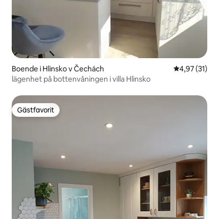
Boende i Hlinsko v Čechách
4,97 av 5 i g
4,97 (31)
lägenhet på bottenvåningen i villa Hlinsko
Gästfavorit
Gästfavorit