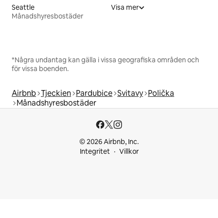
Seattle
Visa mer
Månadshyresbostäder
*Några undantag kan gälla i vissa geografiska områden och
för vissa boenden.
Airbnb
Tjeckien
Pardubice
Svitavy
Polička
Månadshyresbostäder
© 2026 Airbnb, Inc.
Integritet
Villkor