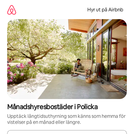
Hoppa
till
Hyr ut på Airbnb
innehåll
Månadshyresbostäder i Policka
Upptäck långtidsuthyrning som känns som hemma för
vistelser på en månad eller längre.