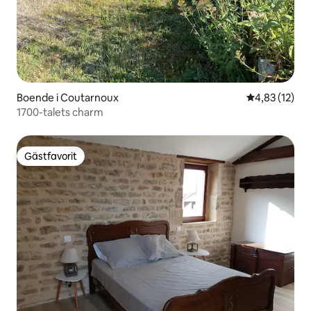
Boende i Coutarnoux
4,83 av 5 i g
4,83 (12)
1700-talets charm
Gästfavorit
Gästfavorit