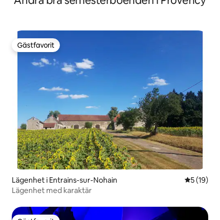
Andra bra semesterboenden i Provency
Gästfavorit
Gästfavorit
Lägenhet i Entrains-sur-Nohain
5 av 5 i g
5 (19)
Lägenhet med karaktär