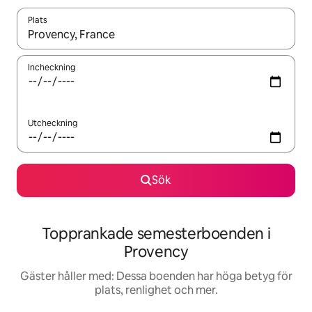
Plats
När resultaten är tillgängliga kan du navigera med upp- och ned
Incheckning
Utcheckning
Sök
Topprankade semesterboenden i
Provency
Gäster håller med: Dessa boenden har höga betyg för
plats, renlighet och mer.