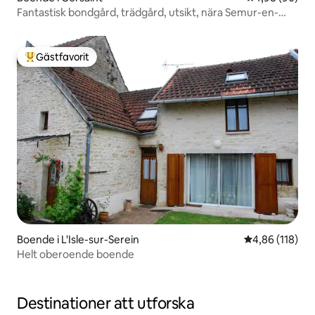
Fantastisk bondgård, trädgård, utsikt, nära Semur-en-
Auxois
Gästfavorit
Populär gästfavorit
Boende i L'Isle-sur-Serein
4,86 av 5 i ge
4,86 (118)
Helt oberoende boende
Destinationer att utforska