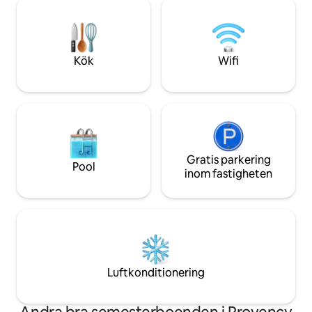
är öppen under 
modern lyx, med golvvärme och
med jacuzzi mot b
höghastighetsinternet via fiber för den
privatiserad för 1 
ultimata landsbygdsresan.
priset av 20 € / p
och 10 € ...
Kök
Wifi
Gratis parkering
Pool
inom fastigheten
Luftkonditionering