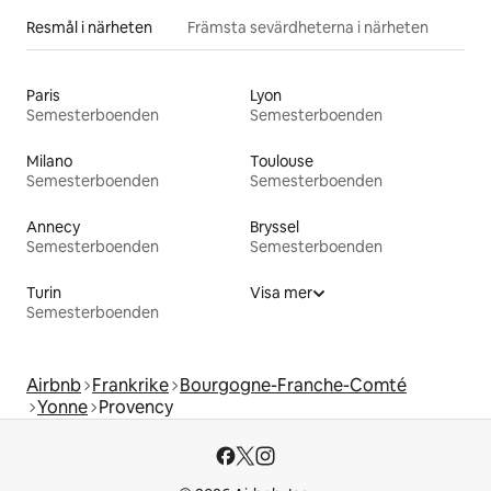
Resmål i närheten
Främsta sevärdheterna i närheten
Paris
Lyon
Semesterboenden
Semesterboenden
Milano
Toulouse
Semesterboenden
Semesterboenden
Annecy
Bryssel
Semesterboenden
Semesterboenden
Turin
Visa mer
Semesterboenden
Airbnb
Frankrike
Bourgogne-Franche-Comté
Yonne
Provency