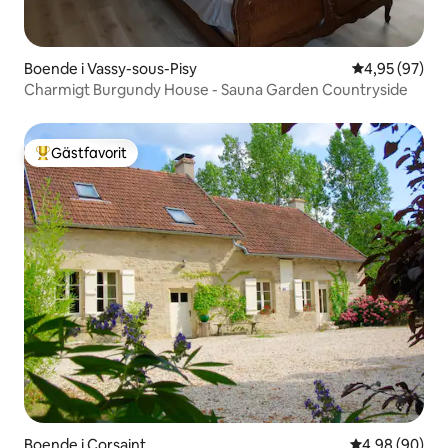
Boende i Vassy-sous-Pisy
4,95 av 5 i g
4,95 (97)
Charmigt Burgundy House - Sauna Garden Countryside
Gästfavorit
Populär gästfavorit
Boende i Corsaint
4,98 av 5 i g
4,98 (90)