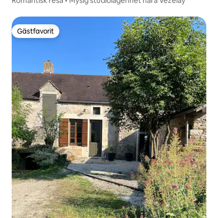
Romantisk resa • Mysig studiolägenhet nära Vézelay
Gästfavorit
Gästfavorit