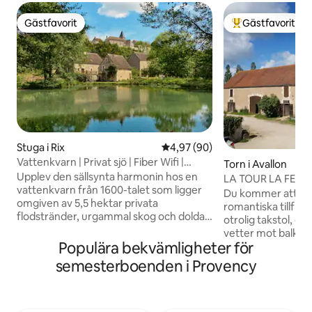
Gästfavorit
Gästfavorit
Gästfavorit
Populär gästfavor
Stuga i Rix
4,97 av 5 i genomsnittligt bet
4,97 (90)
Vattenkvarn | Privat sjö | Fiber Wifi |
Torn i Avallon
Burgund
Upplev den sällsynta harmonin hos en
LA TOUR LA FERME
vattenkvarn från 1600-talet som ligger
POOL - BASTU - S
Du kommer att äls
omgiven av 5,5 hektar privata
romantiska tillflyk
flodstränder, urgammal skog och dolda
otrolig takstol, e
trädgårdar. Rix Mill är en fristad
vetter mot balkon
utformad för dem som söker lugn och
Populära bekvämligheter för
betesmarkerna och
ro, där det mjuka ljudet av vattnet
att hämta i en up
semesterboenden i Provency
ersätter världens buller. Detta historiska
Välkommen till gå
tillflyktsställe har ett perfekt läge i
bastu på bottenvån
hjärtat av Bourgogne och erbjuder en
bokning, privatise
sömlös blandning av historisk charm och