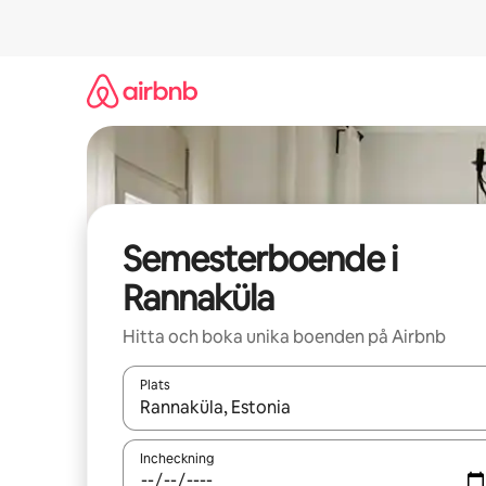
Hoppa
till
innehåll
Semesterboende i
Rannaküla
Hitta och boka unika boenden på Airbnb
Plats
När resultaten är tillgängliga kan du navigera me
Incheckning