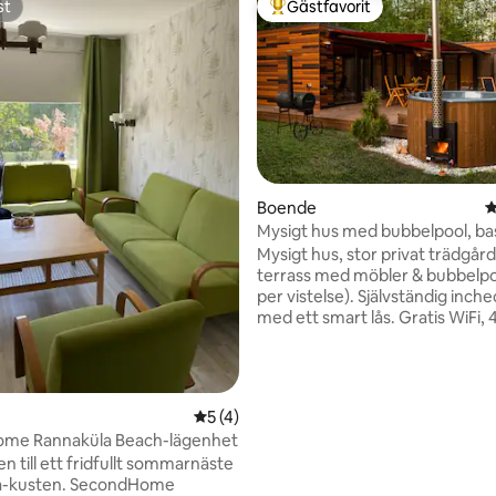
st
Gästfavorit
st
Populär gästfavorit
Boende
4
Mysigt hus med bubbelpool, ba
ligt betyg, 101 omdömen
stor privat trädgård
Mysigt hus, stor privat trädgård
terrass med möbler & bubbelpo
per vistelse). Självständig inch
med ett smart lås. Gratis WiFi, 
för videosamtal. Gratis bastu 
spis inomhus. Gratis BBQ-kolill. 
parkering. Bålplats under antik
bakgården. Naturlig bäck bako
5 av 5 i genomsnittligt betyg, 4 omdöm
5 (4)
Lugn landsbygd för naturälskare
me Rannaküla Beach-lägenhet
partyhus) ännu 20 minuters kör
 till ett fridfullt sommarnäste
Tallinn. Lugna skogsstigar i när
en. SecondHome
Historisk Vääna herrgård med 