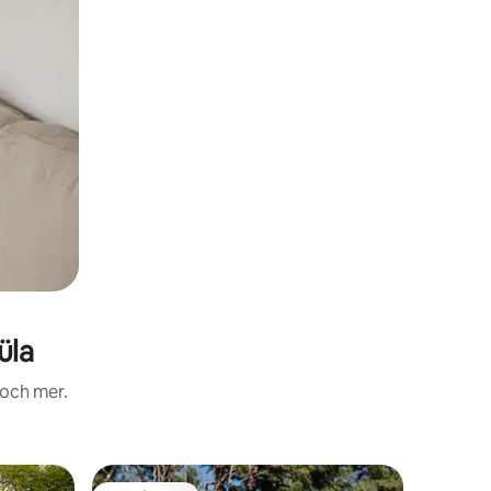
üla
 och mer.
Boende