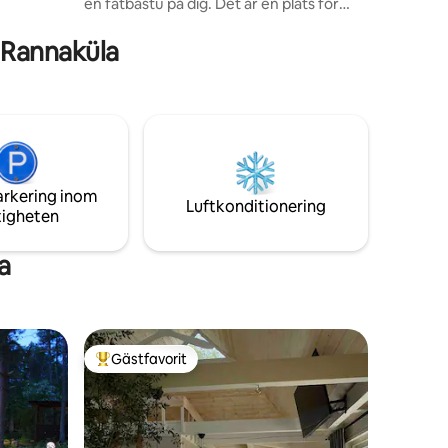
en fatbastu på dig. Det är en plats för
ter bort.
dem som värdesätter lugn och natur.
Dagarna går på stranden eller
 Rannaküla
skogslederna och kvällarna går med att
koppla av i bubbelpoolen under
stjärnhimlen. Det kompakta och
genomtänkta huset erbjuder allt du
behöver för en bekväm vistelse –
perfekt för par, vänner och en lugn
semester för dig själv. En kort promenad
till Staircase astangas och Kloogarand.
arkering inom
Luftkonditionering
tigheten
a
Gästfavorit
Populär gästfavorit