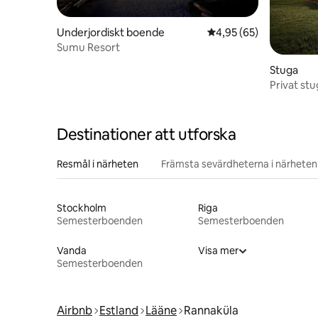
Underjordiskt boende
4,95 av 5 i genomsnit
4,95 (65)
Sumu Resort
Stuga
Privat st
nära Haap
Destinationer att utforska
Resmål i närheten
Främsta sevärdheterna i närheten
Stockholm
Riga
Semesterboenden
Semesterboenden
Vanda
Visa mer
Semesterboenden
Airbnb
Estland
Lääne
Rannaküla