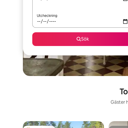
Utcheckning
Sök
To
Gäster h