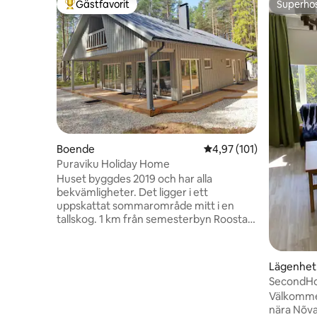
Gästfavorit
Superho
Populär gästfavorit
Superho
Boende
4,97 av 5 i genomsnitt
4,97 (101)
Puraviku Holiday Home
Huset byggdes 2019 och har alla
bekvämligheter. Det ligger i ett
uppskattat sommarområde mitt i en
tallskog. 1 km från semesterbyn Roosta,
där det finns en restaurang,
äventyrspark, utomhusbar, parkering
och en offentlig sandstrand. Huset har
Lägenhet
ett rymligt och ljust kök-vardagsrum, 2
SecondHo
separata sovrum, bastu med förrum,
Välkommen
duschrum, ångrum och toalett.
nära Nõva-kust
Dessutom finns det ett rum med