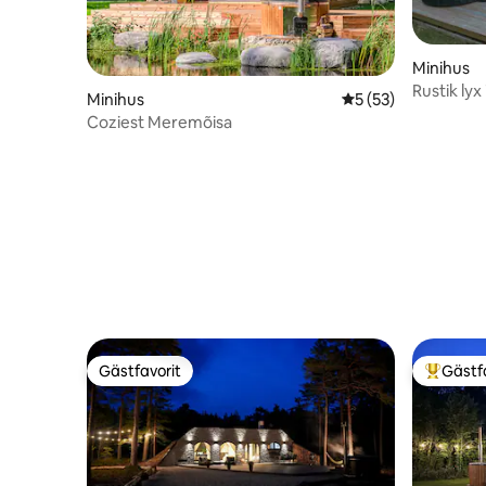
Minihus
Rustik lyx
Minihus
5 av 5 i genomsnit
5 (53)
Coziest Meremõisa
Gästfavorit
Gästf
Gästfavorit
Populär 