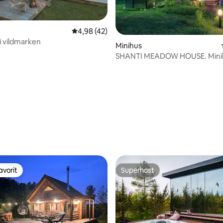
4,98 av 5 i genomsnittligt betyg, 42 omdöm
4,98 (42)
 i vildmarken
tligt betyg, 53 omdömen
Minihus
SHANTI MEADOW HOUSE. Mini
spegelbastu
avorit
Superhost
gästfavorit
Superhost