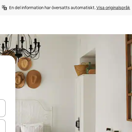
En del information har översatts automatiskt. 
Visa originalspråk
d upp- och nedåtpilarna eller utforska genom att trycka eller svepa.