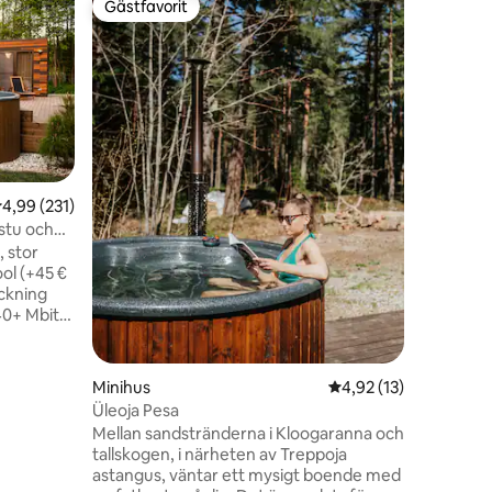
Gästfavorit
Gästf
Gästfavorit
Populär
Etnika H
Koppla av
harmoni 
panorama
Pakriöarna. Vårt prisbelönta g
omsorgsfu
gränsern
Varje det
att ge möj
,99 av 5 i genomsnittligt betyg, 231 omdömen
4,99 (231)
vardagslive
stu och
djupaste 
, stor
gäster p
ol (+45 €
plats. Vi 
eckning
40+ Mbit/s
och öppen
Fri
a ekar på
Minihus
4,92 av 5 i genomsnit
4,92 (13)
m huset.
Üleoja Pesa
en
 (inte ett
Mellan sandstränderna i Kloogaranna och
ning från
tallskogen, i närheten av Treppoja
heten.
astangus, väntar ett mysigt boende med
en vacker