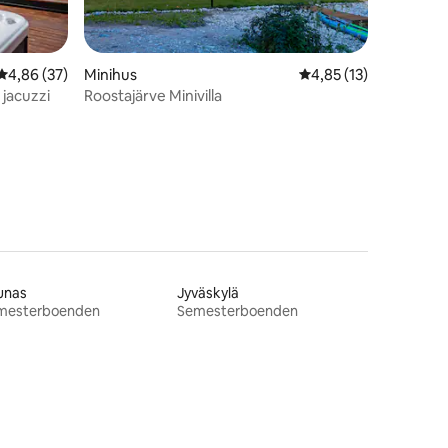
4,86 av 5 i genomsnittligt betyg, 37 omdömen
4,86 (37)
Minihus
4,85 av 5 i genomsnit
4,85 (13)
 jacuzzi
Roostajärve Minivilla
en
unas
Jyväskylä
mesterboenden
Semesterboenden