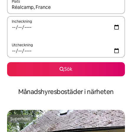
Plats
När resultaten är tillgängliga kan du navigera med upp- och ned
Incheckning
Utcheckning
Sök
Månadshyresbostäder i närheten
Superhost
Superhost