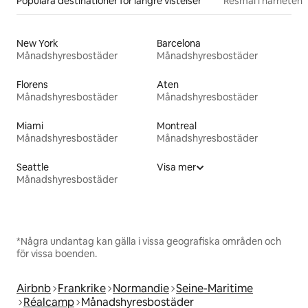
Populära destinationer för längre vistelser
Resmål i närheten
New York
Barcelona
Månadshyresbostäder
Månadshyresbostäder
Florens
Aten
Månadshyresbostäder
Månadshyresbostäder
Miami
Montreal
Månadshyresbostäder
Månadshyresbostäder
Seattle
Visa mer
Månadshyresbostäder
*Några undantag kan gälla i vissa geografiska områden och
för vissa boenden.
Airbnb
Frankrike
Normandie
Seine-Maritime
Réalcamp
Månadshyresbostäder