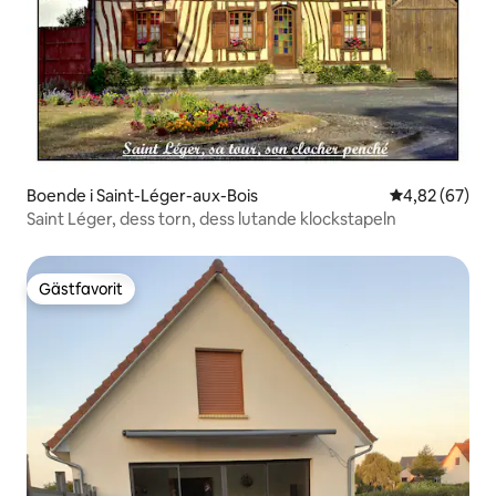
Boende i Saint-Léger-aux-Bois
4,82 av 5 i g
4,82 (67)
Saint Léger, dess torn, dess lutande klockstapeln
Gästfavorit
Gästfavorit