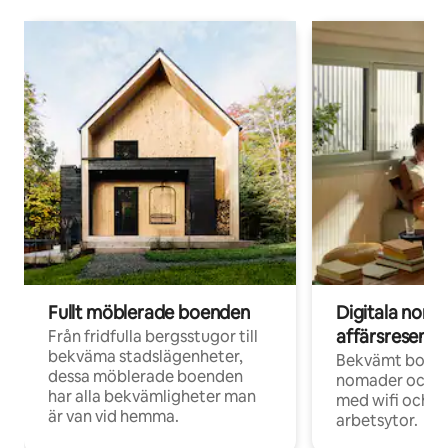
Fullt möblerade boenden
Digitala nom
affärsresenär
Från fridfulla bergsstugor till
bekväma stadslägenheter,
Bekvämt boend
dessa möblerade boenden
nomader och d
har alla bekvämligheter man
med wifi och d
är van vid hemma.
arbetsytor.