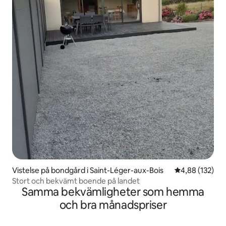
Vistelse på bondgård i Saint-Léger-aux-Bois
4,88 av 5 i ge
4,88 (132)
Stort och bekvämt boende på landet
Samma bekvämligheter som hemma
och bra månadspriser