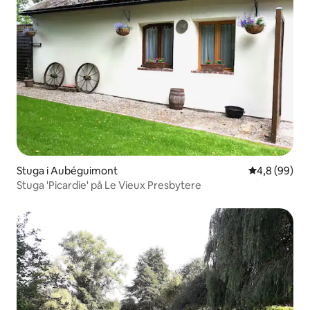
Stuga i Aubéguimont
4,8 av 5 i g
4,8 (99)
Stuga 'Picardie' på Le Vieux Presbytere