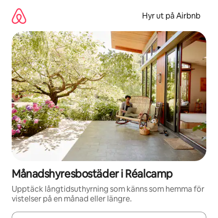
Hoppa
till
Hyr ut på Airbnb
innehåll
Månadshyresbostäder i Réalcamp
Upptäck långtidsuthyrning som känns som hemma för
vistelser på en månad eller längre.