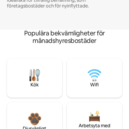
idealiska för tillfällig bemanning, som
företagsbostäder och för nyinflyttade.
Populära bekvämligheter för
månadshyresbostäder
Kök
Wifi
Arbetsyta med
Djurvänligt