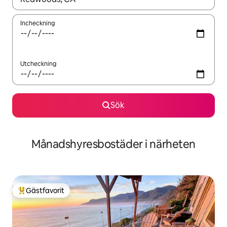
Incheckning
Utcheckning
Sök
Månadshyresbostäder i närheten
Gästfavorit
Populär gästfavorit