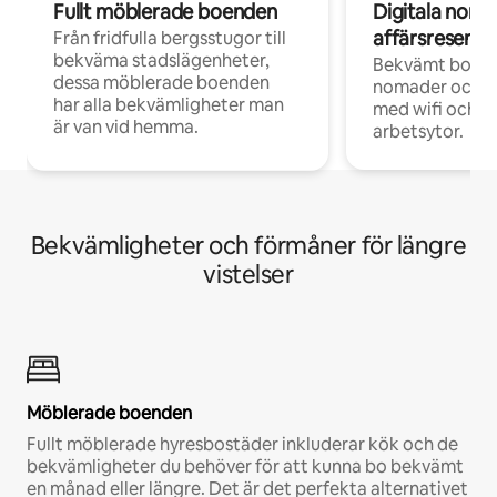
Fullt möblerade boenden
Digitala nom
affärsresenär
Från fridfulla bergsstugor till
bekväma stadslägenheter,
Bekvämt boend
dessa möblerade boenden
nomader och d
har alla bekvämligheter man
med wifi och d
är van vid hemma.
arbetsytor.
Bekvämligheter och förmåner för längre
vistelser
Möblerade boenden
Fullt möblerade hyresbostäder inkluderar kök och de
bekvämligheter du behöver för att kunna bo bekvämt
en månad eller längre. Det är det perfekta alternativet