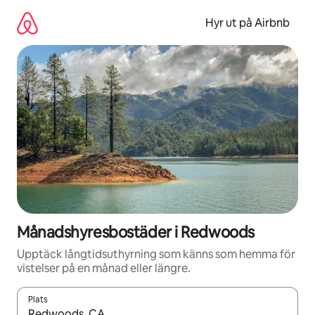
Hoppa
till
Hyr ut på Airbnb
innehåll
Månadshyresbostäder i Redwoods
Upptäck långtidsuthyrning som känns som hemma för
vistelser på en månad eller längre.
Plats
När resultaten är tillgängliga kan du navigera med upp- och ned