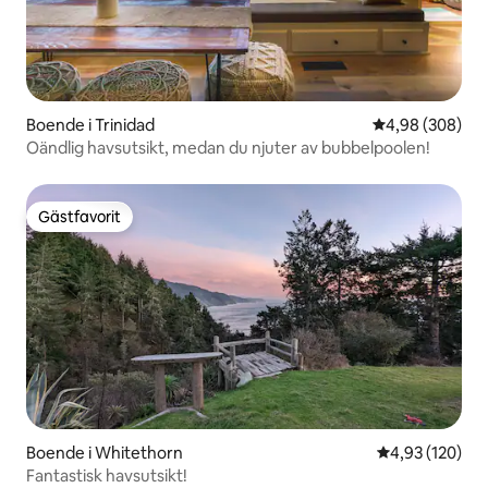
Boende i Trinidad
4,98 av 5 i ge
4,98 (308)
Oändlig havsutsikt, medan du njuter av bubbelpoolen!
Gästfavorit
Gästfavorit
Boende i Whitethorn
4,93 av 5 i ge
4,93 (120)
Fantastisk havsutsikt!