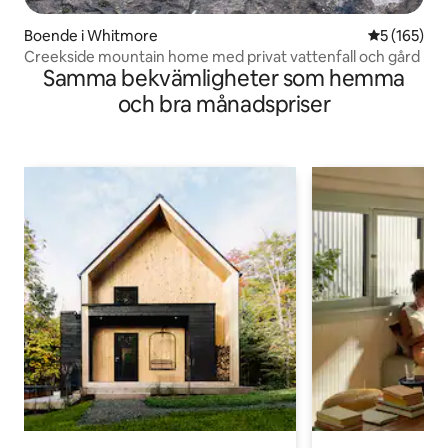
Boende i Whitmore
5 av 5 i ge
5 (165)
Creekside mountain home med privat vattenfall och gård
Samma bekvämligheter som hemma
och bra månadspriser