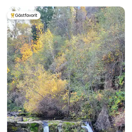
Gästfavorit
Populär gästfavorit