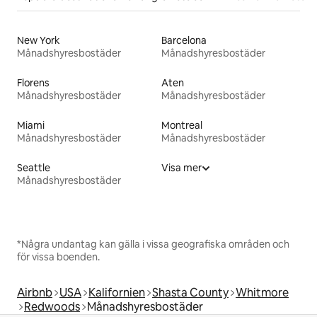
New York
Barcelona
Månadshyresbostäder
Månadshyresbostäder
Florens
Aten
Månadshyresbostäder
Månadshyresbostäder
Miami
Montreal
Månadshyresbostäder
Månadshyresbostäder
Seattle
Visa mer
Månadshyresbostäder
*Några undantag kan gälla i vissa geografiska områden och
för vissa boenden.
Airbnb
USA
Kalifornien
Shasta County
Whitmore
Redwoods
Månadshyresbostäder