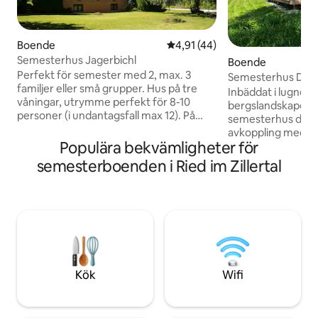
Boende
4,91 av 5 i genomsnittligt be
4,91 (44)
Semesterhus Jagerbichl
Boende
Perfekt för semester med 2, max. 3
Semesterhus Daue
familjer eller små grupper. Hus på tre
Inbäddat i lugnet i
våningar, utrymme perfekt för 8-10
bergslandskapet 
personer (i undantagsfall max 12). På
semesterhus dig o
bottenvåningen finns ett gemensamt
avkoppling med tyd
vardagsrum med köksblock och ett stort
Populära bekvämligheter för
stora glasfront oc
bord, samt ett extra vardagsrum med
kan förvänta dig 
semesterboenden i Ried im Zillertal
bäddsoffa (kan användas som ett 5:e
tre sovrum och tv
sovrum). På 1:a våningen finns två stora
som erbjuder utr
trebäddsrum, balkong, dusch och två
tillflykt. Oavsett 
toaletter. På 2:a våningen finns två
terrassen, vid mat
dubbelrum, balkong, dusch och toalett.
vandring direkt frå
Alla rum med tvättmöjlighet (kallt/varmt
naturälskare, de 
vatten).
familjer ett ställe 
Kök
Wifi