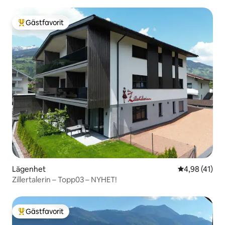
Gästfavorit
Populär gästfavorit
Lägenhet
4,98 av 5 i g
4,98 (41)
Zillertalerin – Topp03 – NYHET!
Gästfavorit
Populär gästfavorit