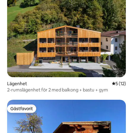
Lägenhet
5 av 5 i g
5 (12)
2-rumslägenhet för 2 med balkong + bastu + gym
Gästfavorit
Gästfavorit