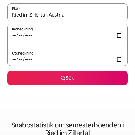
Plats
När resultaten är tillgängliga kan du navigera med upp- och ned
Incheckning
Utcheckning
Sök
Snabbstatistik om semesterboenden i
Ried im Zillertal