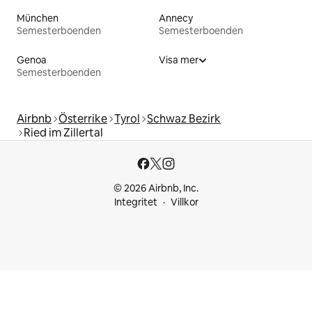
München
Annecy
Semesterboenden
Semesterboenden
Genoa
Visa mer
Semesterboenden
Airbnb
Österrike
Tyrol
Schwaz Bezirk
Ried im Zillertal
© 2026 Airbnb, Inc.
Integritet
Villkor