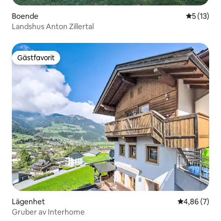
Boende
5 av 5 i g
5 (13)
Landshus Anton Zillertal
Gästfavorit
Gästfavorit
Lägenhet
4,86 av 5 i 
4,86 (7)
Gruber av Interhome