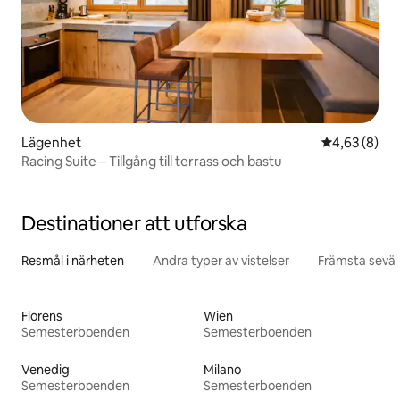
Lägenhet
4,63 av 5 i 
4,63 (8)
Racing Suite – Tillgång till terrass och bastu
Destinationer att utforska
Resmål i närheten
Andra typer av vistelser
Främsta sevär
Florens
Wien
Semesterboenden
Semesterboenden
Venedig
Milano
Semesterboenden
Semesterboenden