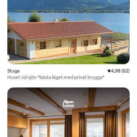
Stuga
4,98 av 5 i g
4,98 (62)
Huset vid sjön *bästa läget med privat brygga*