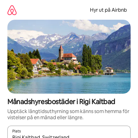
Hoppa
till
Hyr ut på Airbnb
innehåll
Månadshyresbostäder i Rigi Kaltbad
Upptäck långtidsuthyrning som känns som hemma för
vistelser på en månad eller längre.
Plats
När resultaten är tillgängliga kan du navigera med upp- och ned