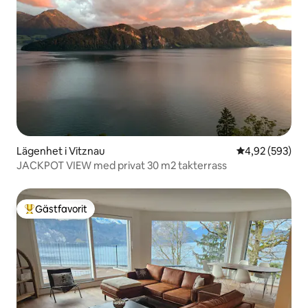
Lägenhet i Vitznau
4,92 av 5 i ge
4,92 (593)
JACKPOT VIEW med privat 30 m2 takterrass
Gästfavorit
Populär gästfavorit