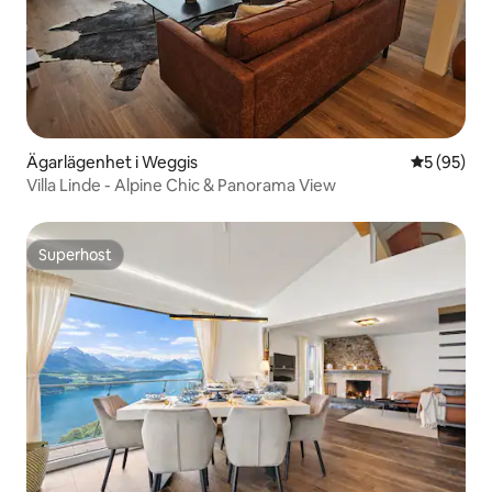
Ägarlägenhet i Weggis
5 av 5 i g
5 (95)
Villa Linde - Alpine Chic & Panorama View
Superhost
Superhost