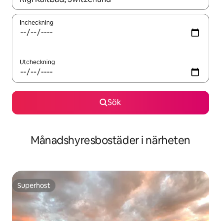
Incheckning
Utcheckning
Sök
Månadshyresbostäder i närheten
Superhost
Superhost