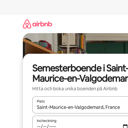
Hoppa
till
innehåll
Semesterboende i Saint
Maurice-en-Valgodema
Hitta och boka unika boenden på Airbnb
Plats
När resultaten är tillgängliga kan du navigera me
Incheckning