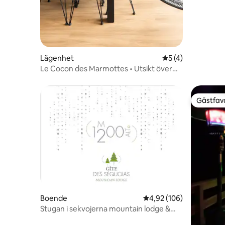
Lägenhet
5 av 5 i genomsni
5 (4)
Le Cocon des Marmottes • Utsikt över
bergen • 6 pers
Gästfavo
Gästfavo
Boende
4,92 av 5 i genomsnitt
4,92 (106)
Stugan i sekvojerna mountain lodge &
Spa