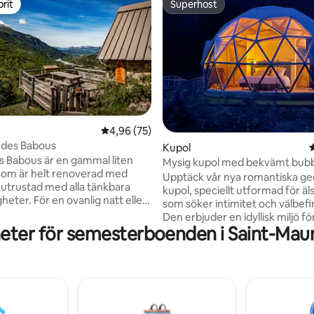
rit
Superhost
rit
Superhost
4,96 av 5 i genomsnittligt betyg, 75 omdöm
4,96 (75)
 des Babous
ligt betyg, 189 omdömen
Kupol
s Babous är en gammal liten
Mysig kupol med bekvämt bub
som är helt renoverad med
Upptäck vår nya romantiska ge
utrustad med alla tänkbara
kupol, speciellt utformad för ä
eter. För en ovanlig natt eller
som söker intimitet och välbef
k vistelse, kommer denna lugna
Den erbjuder en idyllisk miljö fö
iska plats att uppfylla dina
eter för semesterboenden i Saint-Ma
speciella stunder. Föreställ dig sj
legierade och
halvtransparent kupol, där det
ge erbjuder en panoramavy över
stjärnljuset kan tränga igenom. 
-dalen. Den stora terrassen
ett bad för två, låt strålarna ma
 kan tillbringa stunder av
kropp kropp och njut fullt ut av
ch gemytlighet. Avkoppling
ögonblick av avkoppling. Utru
 Tillgång till fots (15 minuters
ett praktiskt kök kan du laga lä