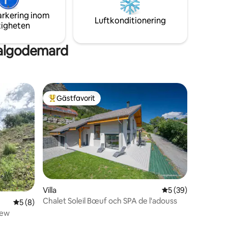
s.
arkering inom
Luftkonditionering
tigheten
Valgodemard
Gästfavorit
Populär gästfavorit
Villa
5 av 5 i genomsnit
5 (39)
en
Chalet Soleil Bœuf och SPA de l'adouss
5 av 5 i genomsnittligt betyg, 8 omdömen
5 (8)
iew