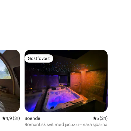
Gästfavorit
Gästfavorit
4,9 av 5 i genomsnittligt betyg, 31 omdömen
4,9 (31)
Boende
5 av 5 i genomsnit
5 (24)
Romantisk svit med jacuzzi – nära sjöarna