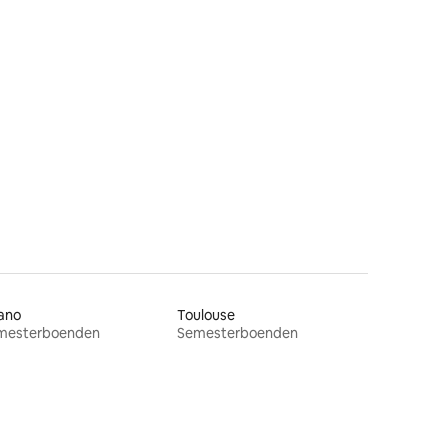
en
ano
Toulouse
mesterboenden
Semesterboenden