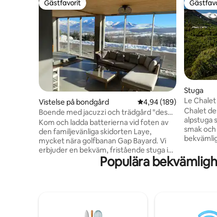
Gästfavorit
Gästfavo
Gästfavorit
Gästfavo
Stuga
Le Chalet
Vistelse på bondgård
4,94 av 5 i genomsnitt
4,94 (189)
Chalet de
Boende med jacuzzi och trädgård "des
alpstuga 
grands prés"
Kom och ladda batterierna vid foten av
smak och 
den familjevänliga skidorten Laye,
bekvämligh
mycket nära golfbanan Gap Bayard. Vi
en atypis
erbjuder en bekväm, fristående stuga i
och autent
Populära bekvämligh
en våning på nästan 90 m², med
förväntningar. Dess privi
bubbelpool och magnifik utsikt över
intima lä
Champsaur-dalen. Gîten har 2 sovrum på
Champsaur
15 m² (161 kvadratfot), ett stort, fullt
gör att du
utrustat kök-vardagsrum och en
avkoppling o
veranda. Du kommer också att njuta av
garanterad
ett trevligt, söderläge utomhusområde