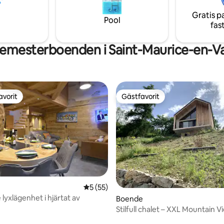
d)
måltider att njuta av tillsamman
Gratis p
Pool
fas
semesterboenden i Saint-Maurice-en-
avorit
Gästfavorit
gästfavorit
Gästfavorit
5 av 5 i genomsnittligt betyg, 55 omdöm
5 (55)
lyxlägenhet i hjärtat av
Boende
Stilfull chalet – XXL Mountain V