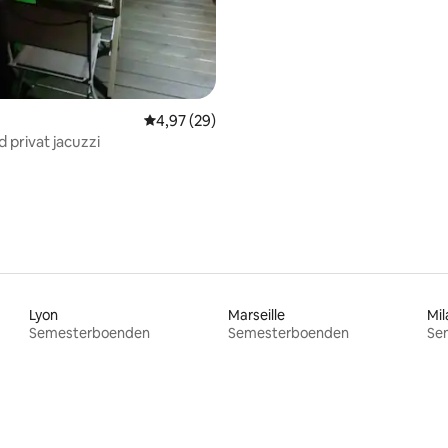
4,97 av 5 i genomsnittligt betyg, 29 omdöm
4,97 (29)
 privat jacuzzi
Lyon
Marseille
Mil
Semesterboenden
Semesterboenden
Se