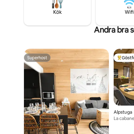
promena
med en skuggad terrass, en grön yta,
lekar för barn och parkeringsplatser.
Kök
Wifi
Andra bra 
Superhost
Gästf
Superhost
Populär 
Alpstuga
La cabane 