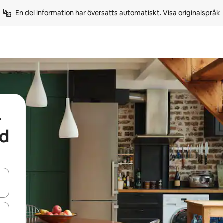
En del information har översatts automatiskt. 
Visa originalspråk
-
rd
d upp- och nedåtpilarna eller utforska genom att trycka eller svepa.