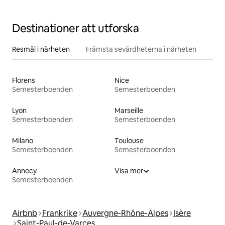
Destinationer att utforska
Resmål i närheten
Främsta sevärdheterna i närheten
Florens
Nice
Semesterboenden
Semesterboenden
Lyon
Marseille
Semesterboenden
Semesterboenden
Milano
Toulouse
Semesterboenden
Semesterboenden
Annecy
Visa mer
Semesterboenden
Airbnb
Frankrike
Auvergne-Rhône-Alpes
Isère
Saint-Paul-de-Varces