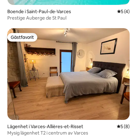
Boende i Saint-Paul-de-Varces
5 av 5 i 
5 (4)
Prestige Auberge de St Paul
Gästfavorit
Gästfavorit
Lägenhet i Varces-Allières-et-Risset
5 av 5 i 
5 (8)
Mysig lägenhet T2 i centrum av Varces