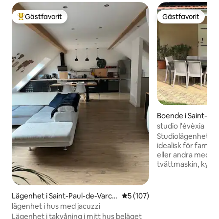
Gästfavorit
Gästfavorit
Populär gästfavorit
Gästfavorit
Boende i Saint-Pa
s
studio l'évèxia
Studiolägenheten ä
idealisk för famil
eller andra med si
tvättmaskin, kylskå
kaffebryggare (kaf
tekanna (te ingår)
hyras (raclette, c
Lägenhet i Saint-Paul-de-Varce
5 av 5 i genomsnittligt bet
5 (107)
fondue, etc.). Ba
s
lägenhet i hus med jacuzzi
med duschtvål, s
Lägenhet i takvåning i mitt hus beläget