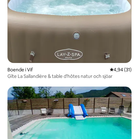
Boende i Vif
4,94 av 5 i g
4,94 (31)
Gîte La Sallandière & table d'hôtes natur och sjöar