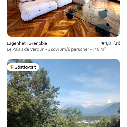
Lägenhet i Grenoble
4,81 av 5 i 
4,81 (31)
Le Palais de Verdun - 3 sovrum/6 personer - 140 m²
Gästfavorit
Populär gästfavorit