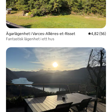
Ägarlägenhet i Varces-Allières-et-Risset
4,82 av 5 i g
4,82 (56)
Fantastisk lägenhet i ett hus