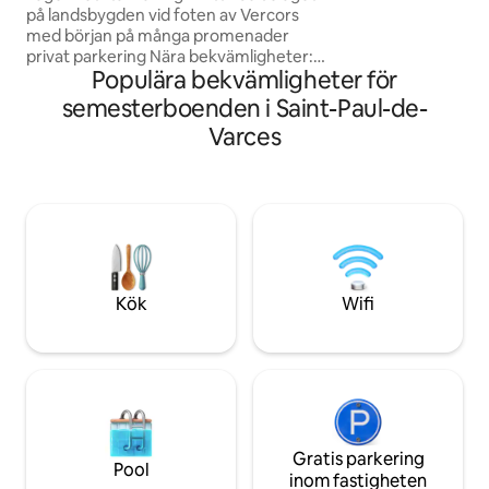
toalettpapper. All
på landsbygden vid foten av Vercors
känna dig som hem
med början på många promenader
om parkeringsplats
privat parkering Nära bekvämligheter:
tunga fordon) vid
Populära bekvämligheter för
livsmedelsbutik, bageri, catering. 17 km
inhägnat och säke
från centrala Grenoble, 45 minuter från
semesterboenden i Saint-Paul-de-
backarna, 25 minuter från sjöarna Fullt
Varces
utrustat kök, vardagsrum med soffa, TV,
kontorsutrymme Badrum, tvättmaskin,
separat toalett 1 sovrum med säng 160,
sängkläder + handdukar tillhandahålls
Privat parkering Täckt terrass jacuzzi
Ankomsttid mellan 16:00 och 22:00,
avresa 11:00
Kök
Wifi
Gratis parkering
Pool
inom fastigheten