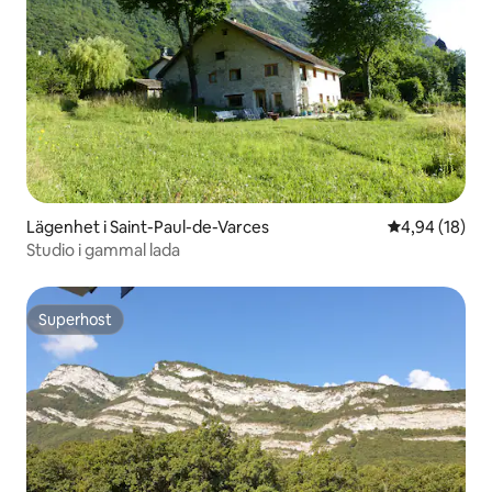
Lägenhet i Saint-Paul-de-Varces
4,94 av 5 i g
4,94 (18)
Studio i gammal lada
Superhost
Superhost