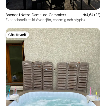
Boende i Notre-Dame-de-Commiers
4,64 av 5 i g
4,64 (22)
Exceptionell utsikt över sjön, charmig och atypisk
Gästfavorit
Gästfavorit