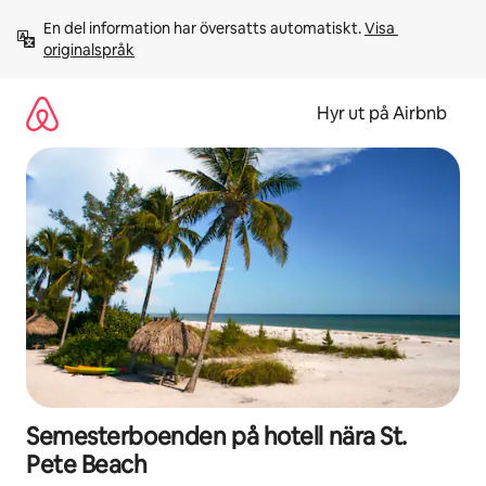
Hoppa
En del information har översatts automatiskt. 
Visa 
till
originalspråk
innehåll
Hyr ut på Airbnb
Semesterboenden på hotell nära St.
Pete Beach