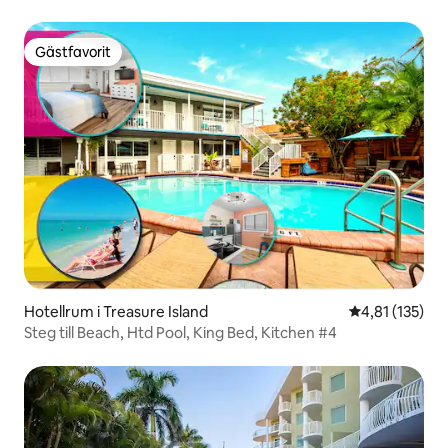
Gästfavorit
Gästfavorit
Hotellrum i Treasure Island
4,81 av 5 i ge
4,81 (135)
Steg till Beach, Htd Pool, King Bed, Kitchen #4