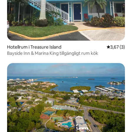
Hotellrum i Treasure Island
3,67 av 5 i 
3,67 (3)
Bayside Inn & Marina King tillgängligt rum kök