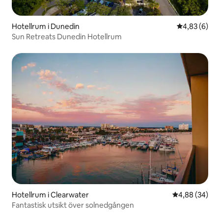
Hotellrum i Dunedin
4,83 av 5 i 
4,83 (6)
Sun Retreats Dunedin Hotellrum
Hotellrum i Clearwater
4,88 av 5 i g
4,88 (34)
Fantastisk utsikt över solnedgången