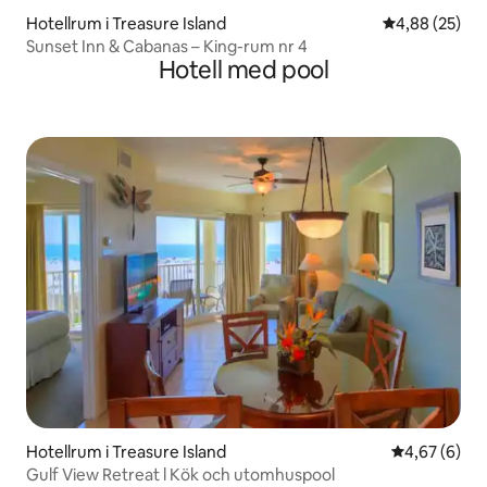
Hotellrum i Treasure Island
4,88 av 5 i g
4,88 (25)
Sunset Inn & Cabanas – King-rum nr 4
Hotell med pool
Hotellrum i Treasure Island
4,67 av 5 i 
4,67 (6)
Gulf View Retreat l Kök och utomhuspool