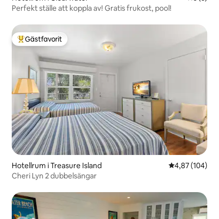
Perfekt ställe att koppla av! Gratis frukost, pool!
Gästfavorit
Populär gästfavorit
Hotellrum i Treasure Island
4,87 av 5 i ge
4,87 (104)
Cheri Lyn 2 dubbelsängar