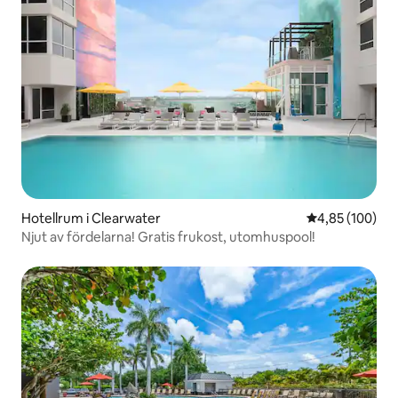
Hotellrum i Clearwater
4,85 av 5 i ge
4,85 (100)
Njut av fördelarna! Gratis frukost, utomhuspool!