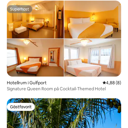
Superhost
Superhost
Hotellrum i Gulfport
4,88 av 5 i 
4,88 (8)
Signature Queen Room på Cocktail-Themed Hotel
Gästfavorit
Gästfavorit