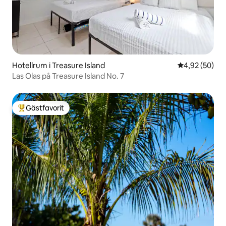
Hotellrum i Treasure Island
4,92 av 5 i g
4,92 (50)
Las Olas på Treasure Island No. 7
Gästfavorit
Populär gästfavorit