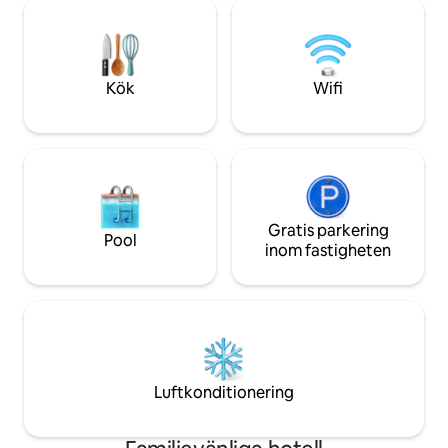
grillplats med picknickbord. Koppla av på
och gratis tillgång 
balkongen på övervåningen med en
närliggande gym. 
mysig soffgrupp och en platt-TV. Gå till
Clearwater Beach 
restauranger, affärer, barer, Merry Pier
på plats finns till
och stranden.
avgift.
Kök
Wifi
Gratis parkering
Pool
inom fastigheten
Luftkonditionering