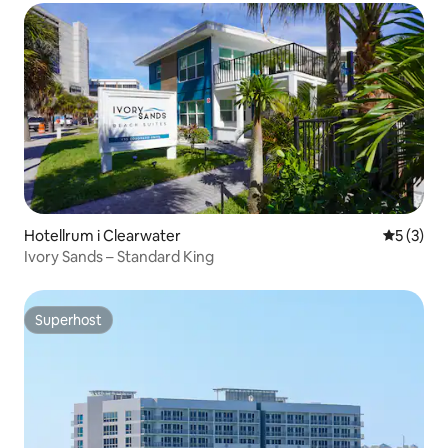
Hotellrum i Clearwater
5 av 5 i 
5 (3)
Ivory Sands – Standard King
Superhost
Superhost