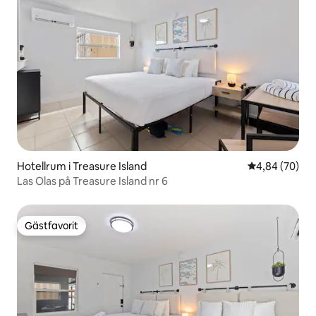
Hotellrum i Treasure Island
4,84 av 5 i g
4,84 (70)
Las Olas på Treasure Island nr 6
Gästfavorit
Gästfavorit