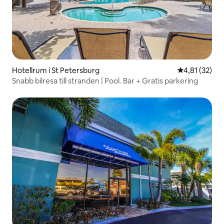
Hotellrum i St Petersburg
4,81 av 5 i g
4,81 (32)
Snabb bilresa till stranden | Pool. Bar + Gratis parkering