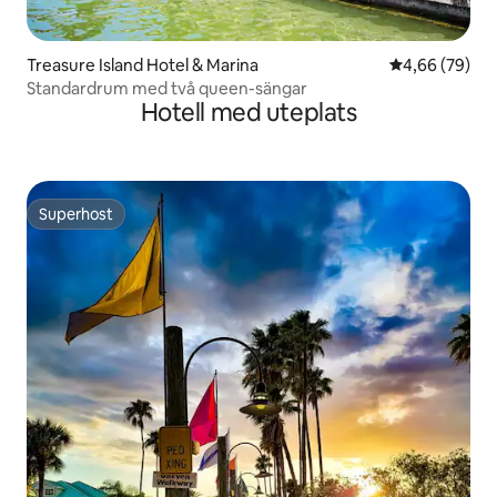
Treasure Island Hotel & Marina
4,66 av 5 i g
4,66 (79)
Standardrum med två queen-sängar
Hotell med uteplats
Superhost
Superhost