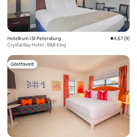
Hotellrum i St Petersburg
4,67 av 5 i 
4,67 (9)
Crystal Bay Hotel - B&B King
Gästfavorit
Gästfavorit