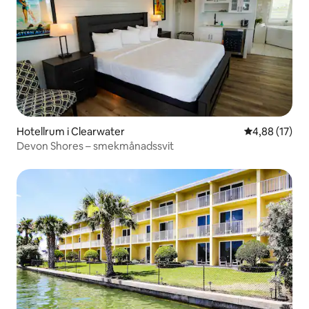
Hotellrum i Clearwater
4,88 av 5 i g
4,88 (17)
Devon Shores – smekmånadssvit