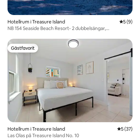
Hotellrum i Treasure Island
5 av 5 i 
5 (9)
NB 154 Seaside Beach Resort- 2 dubbelsängar,
studiolägenhet
Gästfavorit
Gästfavorit
Hotellrum i Treasure Island
5 av 5 i g
5 (37)
Las Olas på Treasure Island No. 10