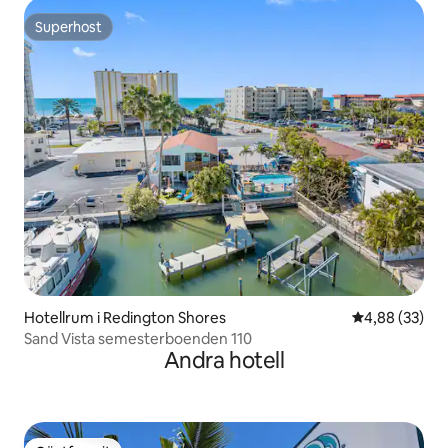
Superhost
Superhost
Hotellrum i Redington Shores
4,88 av 5 i g
4,88 (33)
Sand Vista semesterboenden 110
Andra hotell