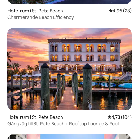
Hotellrum i St. Pete Beach
4,96 av 5 i g
4,96 (28)
Charmerande Beach Efficiency
Hotellrum i St. Pete Beach
4,73 av 5 i ge
4,73 (104)
Gångväg till St. Pete Beach + Rooftop Lounge & Pool