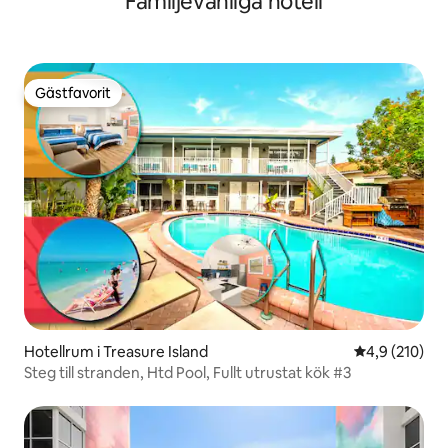
Familjevänliga hotell
Gästfavorit
Gästfavorit
Hotellrum i Treasure Island
4,9 av 5 i ge
4,9 (210)
Steg till stranden, Htd Pool, Fullt utrustat kök #3