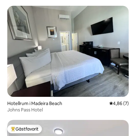
Hotellrum i Madeira Beach
4,86 av 5 i 
4,86 (7)
Johns Pass Hotel
Gästfavorit
Populär gästfavorit