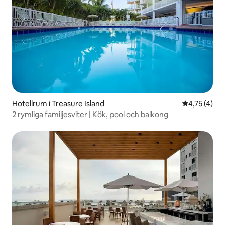
Hotellrum i Treasure Island
4,75 av 5 i
4,75 (4)
2 rymliga familjesviter | Kök, pool och balkong