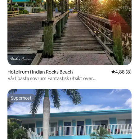
Hotellrum i Indian Rocks Beach
4,88 av 5 i 
4,88 (8)
Vårt bästa sovrum Fantastisk utsikt över
vattnet/passeringar ingår
Superhost
Superhost