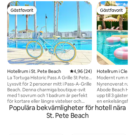
Gästfavorit
Gästfavorit
Gästfavorit
Gästfavorit
Hotellrum i St. Pete Beach
4,96 av 5 i genomsnittligt bet
4,96 (24)
Hotellrum i Clear
La Tortuga Historic Pass A Grille St Pete
Modernt rum med 
Beach 1
Några steg från s
Lyxsvit för 2 personer mitt i Pass-A-Grille
Nyrenoverat rum 
Beach. Denna charmiga boutique-svit
Abode Beach House
med 1 sovrum och 1 badrum är perfekt
upp till 3 gäster 
för kortare eller längre vistelser och
en enkelsängsfut
Populära bekvämligheter för hotell nära
inkluderar parkering, cyklar, Wi-Fi och
kokvrå. Njut av en
tillgång till tvättmaskin och torktumlare.
resortstil, privata 
St. Pete Beach
Njut av poolområdet med Adirondack-
pool- och strand
solstolar, sittplatser i skuggan, parasoll
använda under din v
och utomhusspel. Det finns en separat
specialkaffe ☕, en 