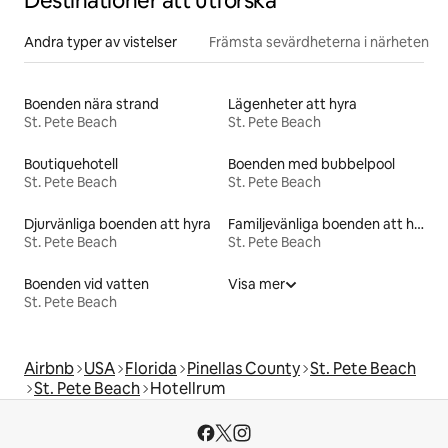
Destinationer att utforska
Andra typer av vistelser
Främsta sevärdheterna i närheten
Boenden nära strand
Lägenheter att hyra
St. Pete Beach
St. Pete Beach
Boutiquehotell
Boenden med bubbelpool
St. Pete Beach
St. Pete Beach
Djurvänliga boenden att hyra
Familjevänliga boenden att hyra
St. Pete Beach
St. Pete Beach
Boenden vid vatten
Visa mer
St. Pete Beach
Airbnb
USA
Florida
Pinellas County
St. Pete Beach
St. Pete Beach
Hotellrum