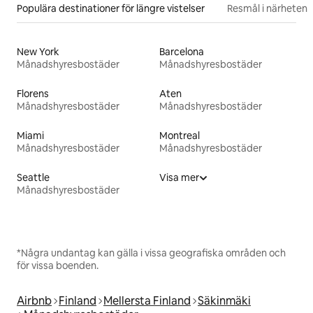
Populära destinationer för längre vistelser
Resmål i närheten
New York
Barcelona
Månadshyresbostäder
Månadshyresbostäder
Florens
Aten
Månadshyresbostäder
Månadshyresbostäder
Miami
Montreal
Månadshyresbostäder
Månadshyresbostäder
Seattle
Visa mer
Månadshyresbostäder
*Några undantag kan gälla i vissa geografiska områden och
för vissa boenden.
Airbnb
Finland
Mellersta Finland
Säkinmäki