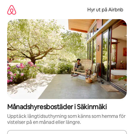
Hoppa
till
Hyr ut på Airbnb
innehåll
Månadshyresbostäder i Säkinmäki
Upptäck långtidsuthyrning som känns som hemma för
vistelser på en månad eller längre.