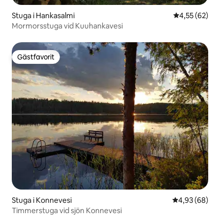
Stuga i Hankasalmi
4,55 av 5 i g
4,55 (62)
Mormorsstuga vid Kuuhankavesi
Gästfavorit
Gästfavorit
Stuga i Konnevesi
4,93 av 5 i g
4,93 (68)
Timmerstuga vid sjön Konnevesi