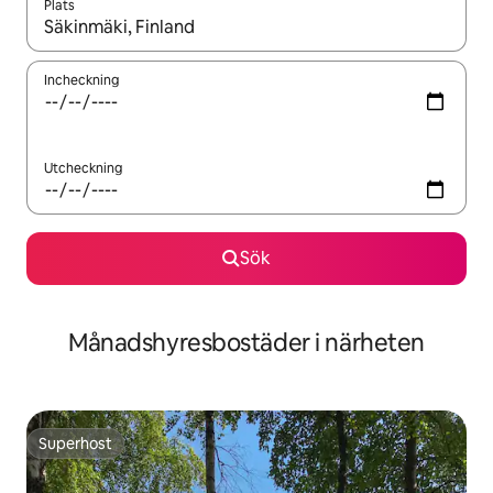
Plats
När resultaten är tillgängliga kan du navigera med upp- och ned
Incheckning
Utcheckning
Sök
Månadshyresbostäder i närheten
Superhost
Superhost