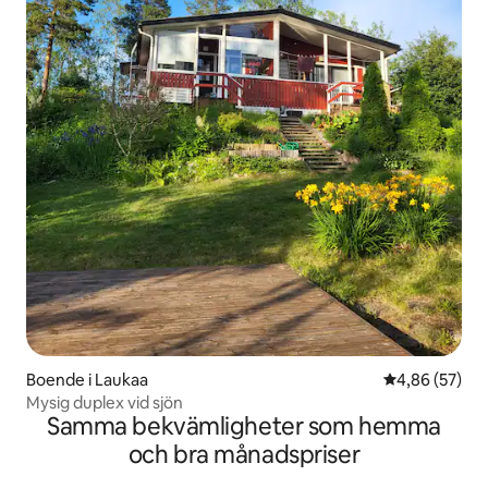
Boende i Laukaa
4,86 av 5 i g
4,86 (57)
Mysig duplex vid sjön
Samma bekvämligheter som hemma
och bra månadspriser