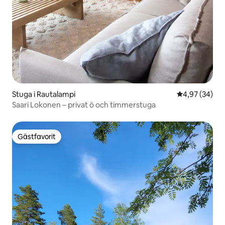
Stuga i Rautalampi
4,97 av 5 i g
4,97 (34)
Saari Lokonen – privat ö och timmerstuga
Gästfavorit
Gästfavorit