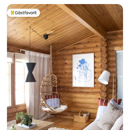
Gästfavorit
Populär gästfavorit