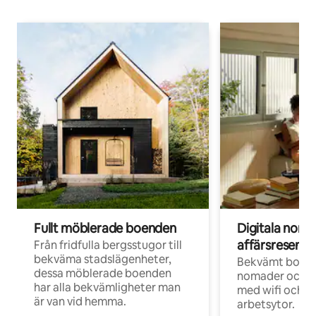
Fullt möblerade boenden
Digitala nom
affärsresenär
Från fridfulla bergsstugor till
bekväma stadslägenheter,
Bekvämt boend
dessa möblerade boenden
nomader och d
har alla bekvämligheter man
med wifi och d
är van vid hemma.
arbetsytor.