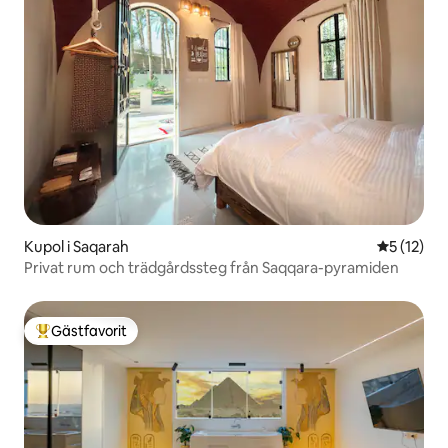
Kupol i Saqarah
5 av 5 i g
5 (12)
Privat rum och trädgårdssteg från Saqqara-pyramiden
Gästfavorit
Populär gästfavorit