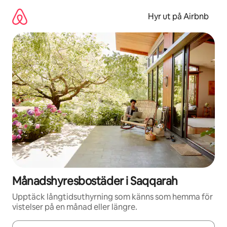
Hoppa
till
Hyr ut på Airbnb
innehåll
Månadshyresbostäder i Saqqarah
Upptäck långtidsuthyrning som känns som hemma för
vistelser på en månad eller längre.