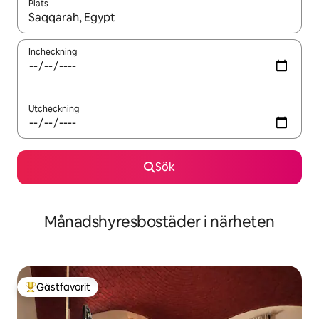
Plats
När resultaten är tillgängliga kan du navigera med upp- och ned
Incheckning
Utcheckning
Sök
Månadshyresbostäder i närheten
Gästfavorit
Populär gästfavorit