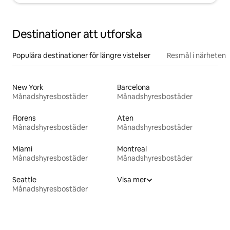
Destinationer att utforska
Populära destinationer för längre vistelser
Resmål i närheten
New York
Barcelona
Månadshyresbostäder
Månadshyresbostäder
Florens
Aten
Månadshyresbostäder
Månadshyresbostäder
Miami
Montreal
Månadshyresbostäder
Månadshyresbostäder
Seattle
Visa mer
Månadshyresbostäder