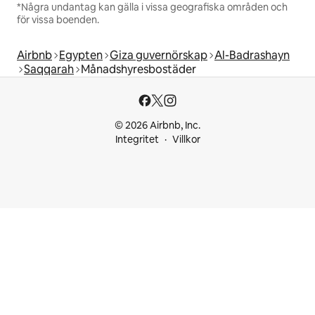
*Några undantag kan gälla i vissa geografiska områden och
för vissa boenden.
Airbnb
Egypten
Giza guvernörskap
Al-Badrashayn
Saqqarah
Månadshyresbostäder
© 2026 Airbnb, Inc.
Integritet
Villkor