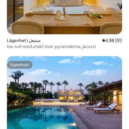
Lägenhet i مشعل
4,98 av 5 i g
4,98 (51)
Isis-svit med utsikt över pyramiderna, jacuzzi
Superhost
Superhost