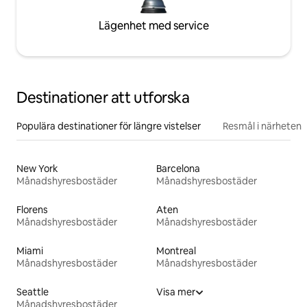
Lägenhet med service
Destinationer att utforska
Populära destinationer för längre vistelser
Resmål i närheten
New York
Barcelona
Månadshyresbostäder
Månadshyresbostäder
Florens
Aten
Månadshyresbostäder
Månadshyresbostäder
Miami
Montreal
Månadshyresbostäder
Månadshyresbostäder
Seattle
Visa mer
Månadshyresbostäder