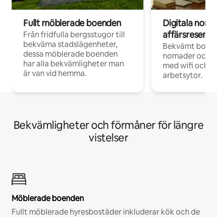
Fullt möblerade boenden
Digitala nom
affärsresenär
Från fridfulla bergsstugor till
bekväma stadslägenheter,
Bekvämt boend
dessa möblerade boenden
nomader och d
har alla bekvämligheter man
med wifi och d
är van vid hemma.
arbetsytor.
Bekvämligheter och förmåner för längre
vistelser
Möblerade boenden
Fullt möblerade hyresbostäder inkluderar kök och de