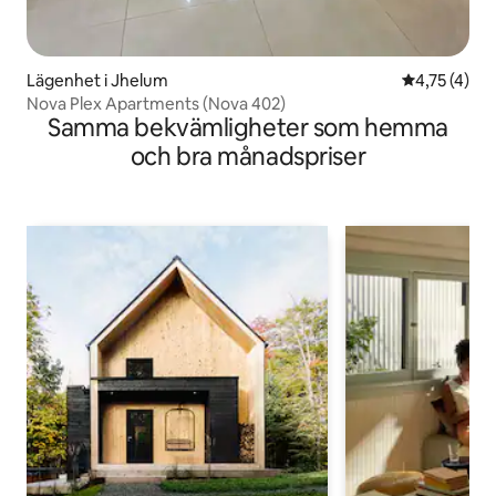
Lägenhet i Jhelum
4,75 av 5 i
4,75 (4)
Nova Plex Apartments (Nova 402)
Samma bekvämligheter som hemma
och bra månadspriser