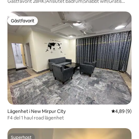
Gästfavorit 2BHK|Anslutet badrum|Snabbt wifi|Gratis
parkering
Gästfavorit
Gästfavorit
Lägenhet i New Mirpur City
4,89 av 5 i 
4,89 (9)
F4 del 1 haul road lägenhet
Superhost