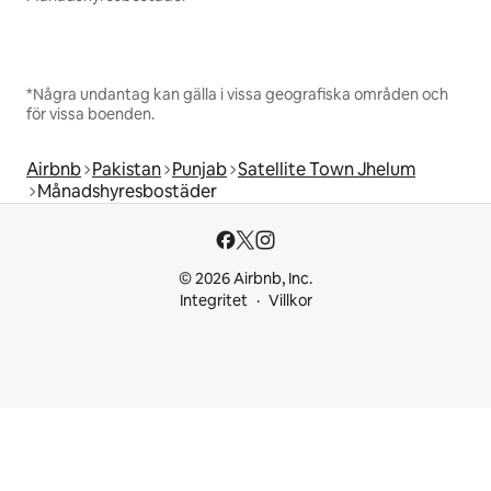
*Några undantag kan gälla i vissa geografiska områden och
för vissa boenden.
Airbnb
Pakistan
Punjab
Satellite Town Jhelum
Månadshyresbostäder
© 2026 Airbnb, Inc.
Integritet
Villkor