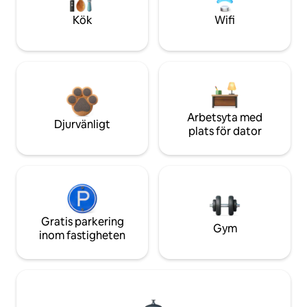
Kök
Wifi
Arbetsyta med
Djurvänligt
plats för dator
Gratis parkering
Gym
inom fastigheten