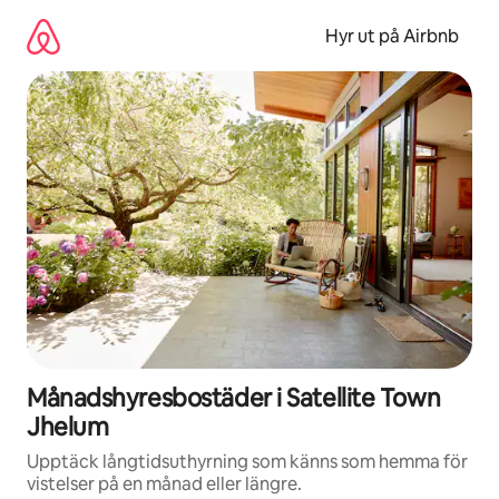
Hoppa
till
Hyr ut på Airbnb
innehåll
Månadshyresbostäder i Satellite Town
Jhelum
Upptäck långtidsuthyrning som känns som hemma för
vistelser på en månad eller längre.