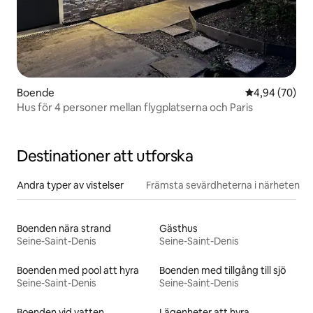
Boende
4,94 av 5 i g
4,94 (70)
Hus för 4 personer mellan flygplatserna och Paris
Destinationer att utforska
Andra typer av vistelser
Främsta sevärdheterna i närheten
Boenden nära strand
Gästhus
Seine-Saint-Denis
Seine-Saint-Denis
Boenden med pool att hyra
Boenden med tillgång till sjö
Seine-Saint-Denis
Seine-Saint-Denis
Boenden vid vatten
Lägenheter att hyra