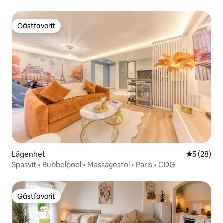
Gästfavorit
Gästfavorit
Lägenhet
5 av 5 i g
5 (28)
Spasvit • Bubbelpool • Massagestol • Paris • CDG
Gästfavorit
Gästfavorit