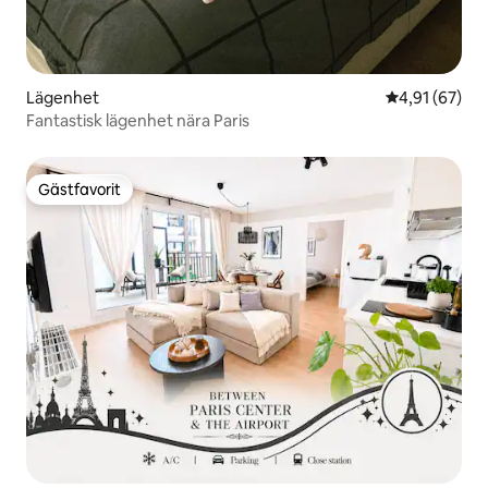
Lägenhet
4,91 av 5 i g
4,91 (67)
Fantastisk lägenhet nära Paris
Gästfavorit
Gästfavorit