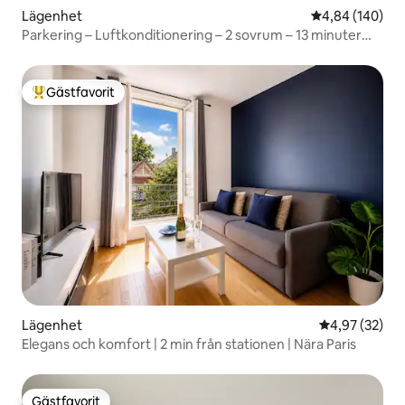
Lägenhet
4,84 av 5 i ge
4,84 (140)
Parkering – Luftkonditionering – 2 sovrum – 13 minuter
från flygplatsen
Gästfavorit
Populär gästfavorit
Lägenhet
4,97 av 5 i g
4,97 (32)
Elegans och komfort | 2 min från stationen | Nära Paris
Gästfavorit