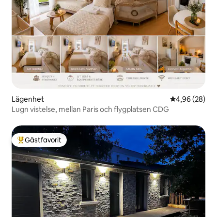
Lägenhet
4,96 av 5 i g
4,96 (28)
Lugn vistelse, mellan Paris och flygplatsen CDG
Gästfavorit
Populär gästfavorit