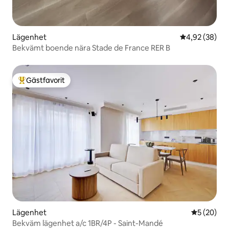
Lägenhet
4,92 av 5 i g
4,92 (38)
Bekvämt boende nära Stade de France RER B
Gästfavorit
Populär gästfavorit
Lägenhet
5 av 5 i g
5 (20)
Bekväm lägenhet a/c 1BR/4P - Saint-Mandé