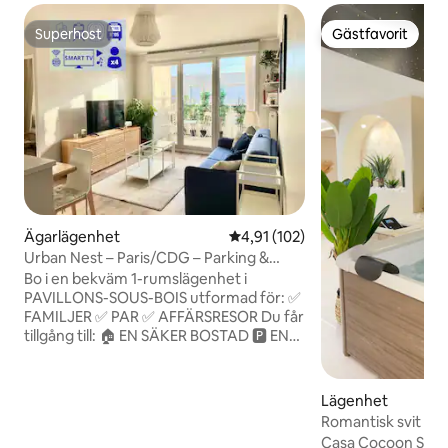
Superhost
Gästfavorit
Superhost
Gästfavorit
Ägarlägenhet
4,91 av 5 i genomsnittligt bet
4,91 (102)
Urban Nest – Paris/CDG – Parking &
Confort
Bo i en bekväm 1-rumslägenhet i
PAVILLONS-SOUS-BOIS utformad för: ✅
FAMILJER ✅ PAR ✅ AFFÄRSRESOR Du får
tillgång till: 🏠 EN SÄKER BOSTAD 🅿️ EN
PRIVAT PARKERINGSPLATS Transport
och rörlighet: APP STORE/IDF Mobilité 🚌
BUSS N°105 + N°146 🚉 SPÅRVAGN T4
Lägenhet
Stationen "Les Pavillons-sous-Bois" 🚘 *
Romantisk svit med
PARIS 👉 40' * CDG flygplats 👉 30
Casacocoonspa
Casa Cocoon Spa S