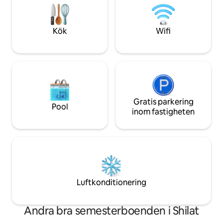
njuta av grönsaksträdgårdar, fruktträd
och olika mysiga 
och lugna sittplatser bland träden,
— ligger ungefär 
inklusive en eldstad. Jurten är rymlig ,
promenadavstånd nerf
Kök
Wifi
med bekväma sängar, luftkonditionering
viktig anmärkning
och en avkopplande atmosfär som
nivå under årens l
lämnar dig med ett leende. Värdskapet
Du hittar speciella
är lämpligt för par och enskilda - alla som
Vänligen behåll d
letar efter en autentisk upplevelse.
försiktighet och 
🙏:)
Gratis parkering
Pool
inom fastigheten
Luftkonditionering
Andra bra semesterboenden i Shilat