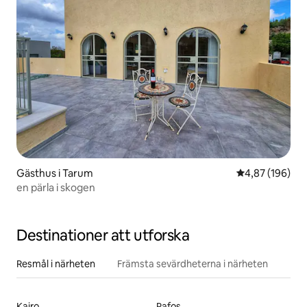
Gästhus i Tarum
4,87 av 5 i ge
4,87 (196)
en pärla i skogen
Destinationer att utforska
Resmål i närheten
Främsta sevärdheterna i närheten
Kairo
Pafos