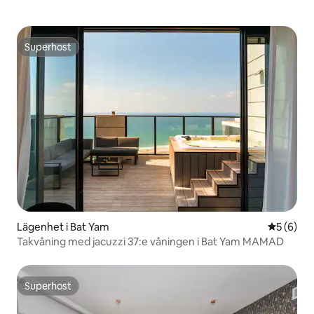
Superhost
Superhost
Lägenhet i Bat Yam
5 av 5 i 
5 (6)
Takvåning med jacuzzi 37:e våningen i Bat Yam MAMAD
Superhost
Superhost