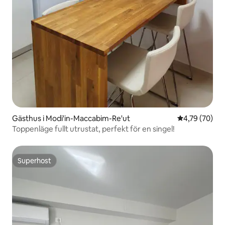
Gästhus i Modi'in-Maccabim-Re'ut
4,79 av 5 i g
4,79 (70)
Toppenläge fullt utrustat, perfekt för en singel!
Superhost
Superhost