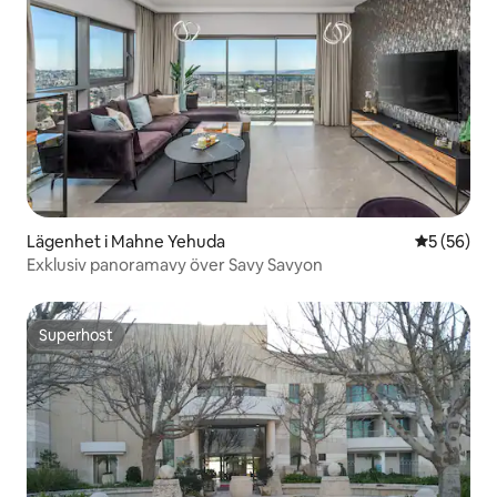
Lägenhet i Mahne Yehuda
5 av 5 i g
5 (56)
Exklusiv panoramavy över Savy Savyon
Superhost
Superhost