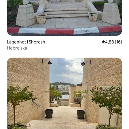
Lägenhet i Shoresh
4,88 av 5 i g
4,88 (16)
Hebreiska