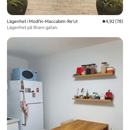
Lägenhet i Modi'in-Maccabim-Re'ut
4,92 av 5 i g
4,92 (78)
Lägenhet på Shani-gatan.