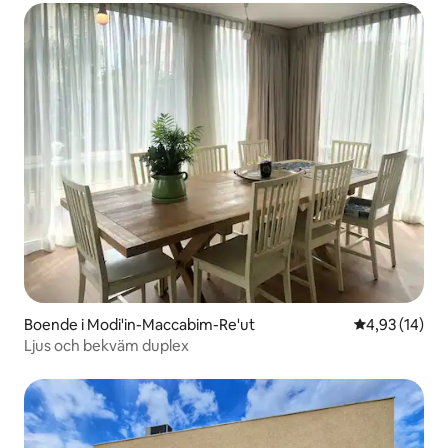
Boende i Modi'in-Maccabim-Re'ut
4,93 av 5 i g
4,93 (14)
Ljus och bekväm duplex