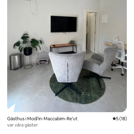
Gästhus i Modi'in-Maccabim-Re'ut
5 av 5 i g
5 (18)
var våra gäster