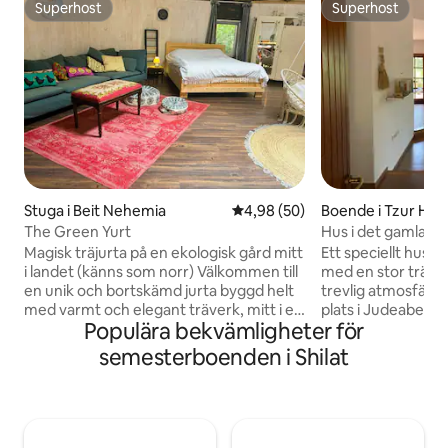
Superhost
Superhost
Superhost
Superhost
Stuga i Beit Nehemia
4,98 av 5 i genomsnittligt bet
4,98 (50)
Boende i Tzur Had
The Green Yurt
Hus i det gamla kv
Magisk träjurta på en ekologisk gård mitt
Ett speciellt hus 
i landet (känns som norr) Välkommen till
med en stor trädg
en unik och bortskämd jurta byggd helt
trevlig atmosfär. 
med varmt och elegant träverk, mitt i en
plats i Judeaber
Populära bekvämligheter för
lugn och pastoral ekologisk gård – bara
och unga träd. Huset är bekvämt och
15 minuters bilresa från Ben-Gurion
bortskämt i den uts
semesterboenden i Shilat
flygplats. Platsen är perfekt för
utrustat kök för att
avkoppling före eller efter en flygning,
trädgården finns en
eller för en lugn semester och nära
en bubbelpool oc
naturen. Kom och få kontakt med
en prydnadspool oc
marken. På vår gård kommer du att
finns en bekväm a