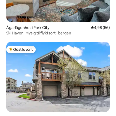
Ägarlägenhet i Park City
4,98 av 5 i g
4,98 (56)
Ski Haven: Mysig tillflyktsort i bergen
Gästfavorit
Populär gästfavorit