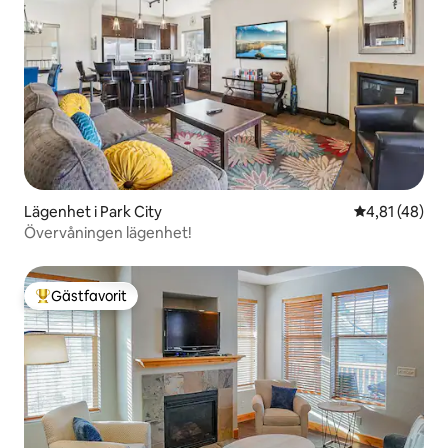
Lägenhet i Park City
4,81 av 5 i g
4,81 (48)
Övervåningen lägenhet!
Gästfavorit
Populär gästfavorit