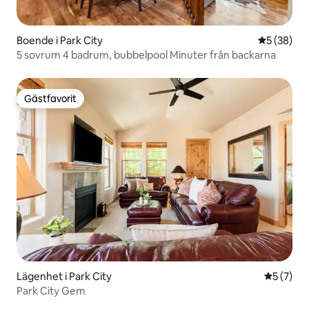
Boende i Park City
5 av 5 i g
5 (38)
5 sovrum 4 badrum, bubbelpool Minuter från backarna
Gästfavorit
Gästfavorit
Lägenhet i Park City
5 av 5 i 
5 (7)
Park City Gem