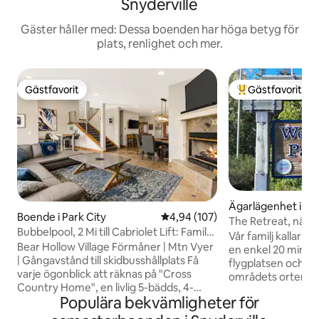
Snyderville
Gäster håller med: Dessa boenden har höga betyg för
plats, renlighet och mer.
Gästfavorit
Gästfavorit
Gästfavorit
Populär gästfavor
Ägarlägenhet i Par
Boende i Park City
4,94 av 5 i genomsnittligt bety
4,94 (107)
The Retreat, nära til
Bubbelpool, 2 Mi till Cabriolet Lift: Family
Vår familj kallar d
Mtn Escape
Bear Hollow Village Förmåner | Mtn Vyer
en enkel 20 minute
| Gångavstånd till skidbusshållplats Få
flygplatsen och ca.
varje ögonblick att räknas på "Cross
områdets orter. Det
Country Home", en livlig 5-bädds, 4-
skidorter i området
Populära bekvämligheter för
badrum Park City semesterbostad!
Retreat är mycket
Boendet kombinerar äventyr och
hålls uppdaterad, 