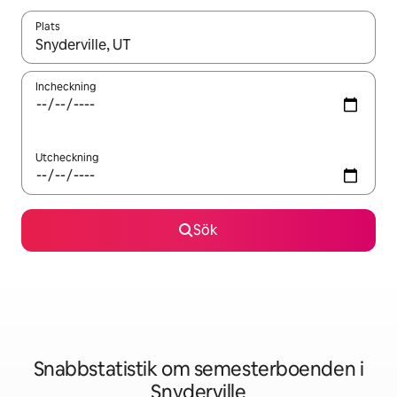
Plats
När resultaten är tillgängliga kan du navigera med upp- och ned
Incheckning
Utcheckning
Sök
Snabbstatistik om semesterboenden i
Snyderville