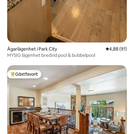
Ägarlägenhet i Park City
4,88 av 5 i g
4,88 (91)
MYSIG lägenhet bredvid pool & bubbelpool
Gästfavorit
Populär gästfavorit