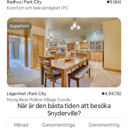
Radhus i Park City
5 av 5 i g
5 (64)
Komfort och bekvämlighet i PC
Superhost
Superhost
Lägenhet i Park City
4,93 av 5 i g
4,93 (15)
Mysig Bear Hollow Village Condo
När är den bästa tiden att besöka
Snyderville?
Månad
Genomsnittliga
Genomsnittlig