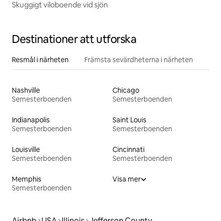
Skuggigt viloboende vid sjön
Destinationer att utforska
Resmål i närheten
Främsta sevärdheterna i närheten
Nashville
Chicago
Semesterboenden
Semesterboenden
Indianapolis
Saint Louis
Semesterboenden
Semesterboenden
Louisville
Cincinnati
Semesterboenden
Semesterboenden
Memphis
Visa mer
Semesterboenden
Airbnb
USA
Illinois
Jefferson County