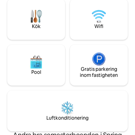
källarutrymme har 
Shawnee National Forest. Det är en
familjesammankom
12x20-studiostuga med 1 dubbelsäng
bröllopsduschar et
och 1 enkelsängsoffa med skumfyllning.
meddelande för at
Vi tillåter inga husdjur.
att använda vårt 
Kök
Wifi
av händelser.
Gratis parkering
Pool
inom fastigheten
Luftkonditionering