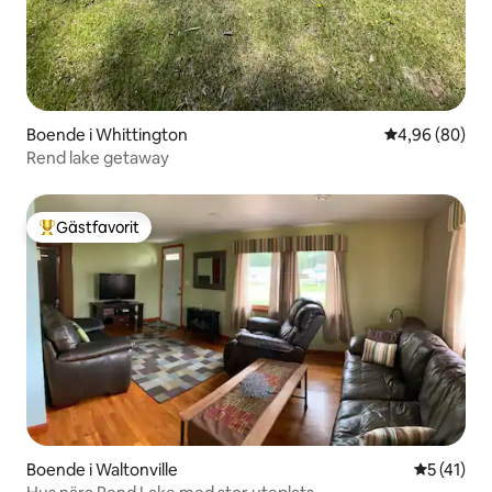
Boende i Whittington
4,96 av 5 i g
4,96 (80)
Rend lake getaway
Gästfavorit
Populär gästfavorit
Boende i Waltonville
5 av 5 i g
5 (41)