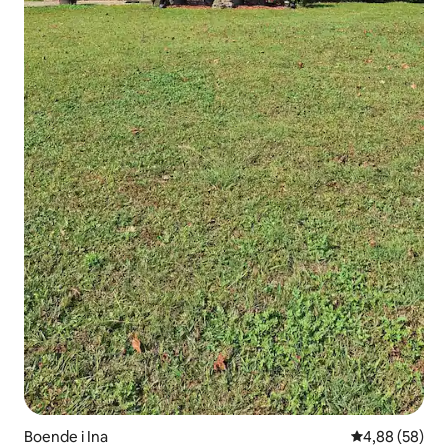
Boende i Ina
4,88 av 5 i g
4,88 (58)