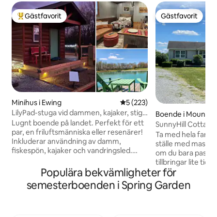
Gästfavorit
Gästfavorit
Populär gästfavorit
Gästfavorit
Minihus i Ewing
5 av 5 i genomsnittligt bet
5 (223)
LilyPad-stuga vid dammen, kajaker, stig,
Boende i Mount V
landskap
Lugnt boende på landet. Perfekt för ett
SunnyHill Cottage
par, en friluftsmänniska eller resenärer!
Ta med hela familje
Inkluderar användning av damm,
ställe med massor
fiskespön, kajaker och vandringsled.
om du bara passer
Våra ankor går fritt omkring.
tillbringar lite tid 
Användning av gasolgrill, eldstad och
Populära bekvämligheter för
eller nöje, vill vi g
ved. Bågskjutemål tillgängligt på
Detta hus är rymli
semesterboenden i Spring Garden
begäran. Denna stuga ligger på vår 20
kök om du vill la
tunnland stora tomt, mindre än 10
gräsmatta om du b
minuter från Rend Lake, tillfart till I57 och
utomhus tid. Med vårt färdiga
allmän jaktmark och inom 1 timme från