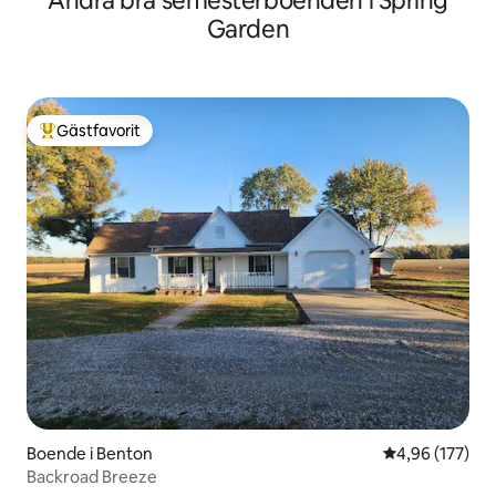
Andra bra semesterboenden i Spring
Garden
Gästfavorit
Populär gästfavorit
Boende i Benton
4,96 av 5 i ge
4,96 (177)
Backroad Breeze