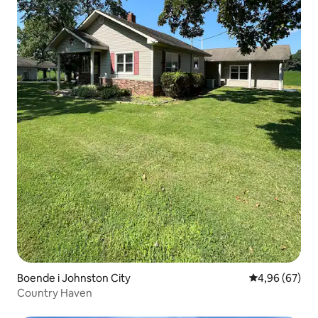
Boende i Johnston City
4,96 av 5 i g
4,96 (67)
Country Haven