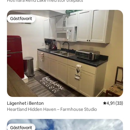
Hus nära Rend Lake med stor uteplats
Gästfavorit
Gästfavorit
Lägenhet i Benton
4,91 av 5 i g
4,91 (33)
Heartland Hidden Haven – Farmhouse Studio
Gästfavorit