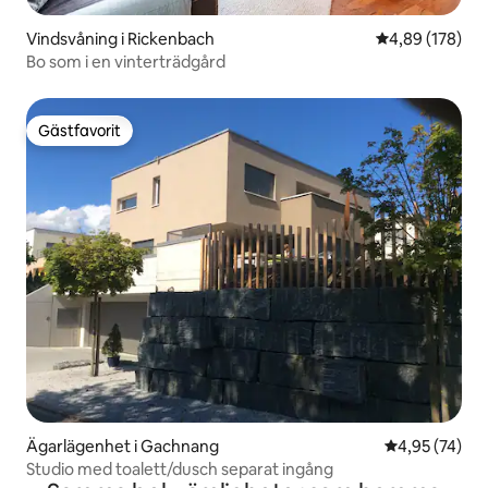
Vindsvåning i Rickenbach
4,89 av 5 i ge
4,89 (178)
Bo som i en vinterträdgård
Gästfavorit
Gästfavorit
Ägarlägenhet i Gachnang
4,95 av 5 i g
4,95 (74)
Studio med toalett/dusch separat ingång