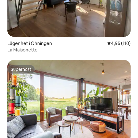
Lägenhet i Öhningen
4,95 av 5 i ge
4,95 (110)
La Maisonette
Superhost
Superhost