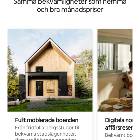
Samma bekvämligheter som hemma
och bra månadspriser
Fullt möblerade boenden
Digitala nom
affärsresenär
Från fridfulla bergsstugor till
bekväma stadslägenheter,
Bekvämt boend