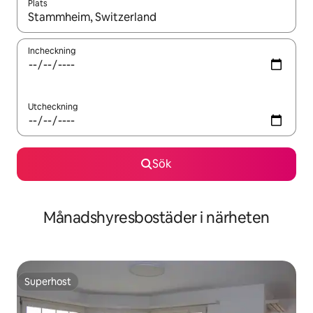
Plats
När resultaten är tillgängliga kan du navigera med upp- och ned
Incheckning
Utcheckning
Sök
Månadshyresbostäder i närheten
Superhost
Superhost