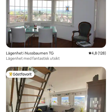
Lägenhet i Nussbaumen TG
4,8 av 5 i ge
4,8 (128)
Lägenhet med fantastisk utsikt
Gästfavorit
Populär gästfavorit