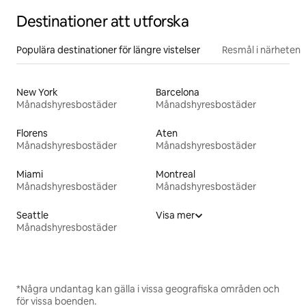
Destinationer att utforska
Populära destinationer för längre vistelser
Resmål i närheten
New York
Barcelona
Månadshyresbostäder
Månadshyresbostäder
Florens
Aten
Månadshyresbostäder
Månadshyresbostäder
Miami
Montreal
Månadshyresbostäder
Månadshyresbostäder
Seattle
Visa mer
Månadshyresbostäder
*Några undantag kan gälla i vissa geografiska områden och
för vissa boenden.