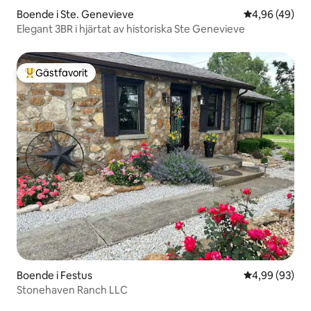
Boende i Ste. Genevieve
4,96 av 5 i g
4,96 (49)
Elegant 3BR i hjärtat av historiska Ste Genevieve
Gästfavorit
Populär gästfavorit
Boende i Festus
4,99 av 5 i g
4,99 (93)
Stonehaven Ranch LLC