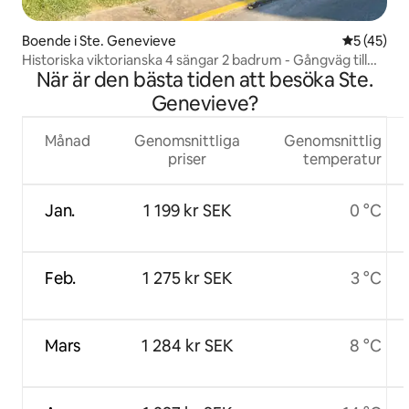
Boende i Ste. Genevieve
5 av 5 i g
5 (45)
Historiska viktorianska 4 sängar 2 badrum - Gångväg till
När är den bästa tiden att besöka Ste.
stan
Genevieve?
Månad
Genomsnittliga
Genomsnittlig
priser
temperatur
Jan.
1 199 kr SEK
0 °C
Feb.
1 275 kr SEK
3 °C
Mars
1 284 kr SEK
8 °C