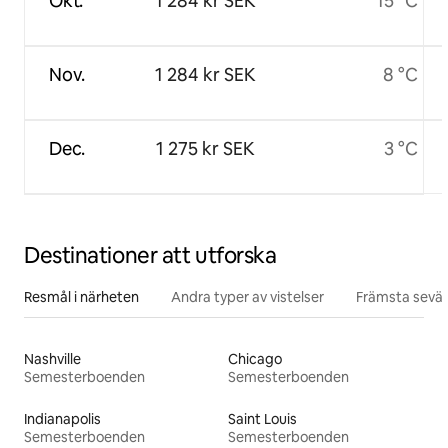
Okt.
1 284 kr SEK
15 °C
Nov.
1 284 kr SEK
8 °C
Dec.
1 275 kr SEK
3 °C
Destinationer att utforska
Resmål i närheten
Andra typer av vistelser
Främsta sevär
Nashville
Chicago
Semesterboenden
Semesterboenden
Indianapolis
Saint Louis
Semesterboenden
Semesterboenden