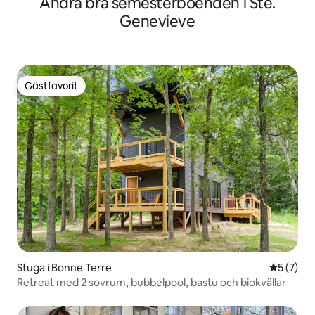
Andra bra semesterboenden i Ste.
Genevieve
Gästfavorit
Gästfavorit
Stuga i Bonne Terre
5 av 5 i 
5 (7)
Retreat med 2 sovrum, bubbelpool, bastu och biokvällar