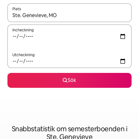
Plats
När resultaten är tillgängliga kan du navigera med upp- och ned
Incheckning
Utcheckning
Sök
Snabbstatistik om semesterboenden i
Ste. Genevieve