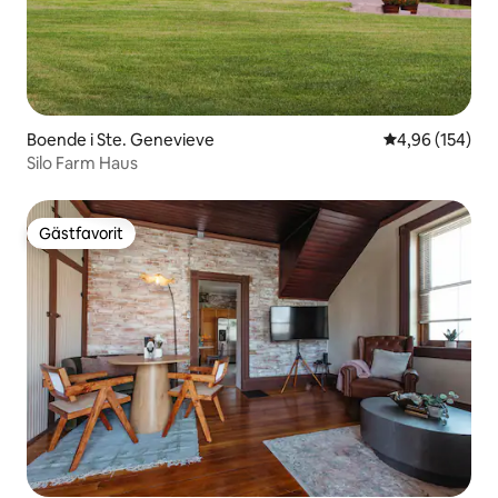
Boende i Ste. Genevieve
4,96 av 5 i ge
4,96 (154)
Silo Farm Haus
Gästfavorit
Gästfavorit