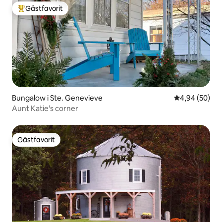
Gästfavorit
Populär gästfavorit
Bungalow i Ste. Genevieve
4,94 av 5 i g
4,94 (50)
Aunt Katie's corner
Gästfavorit
Gästfavorit