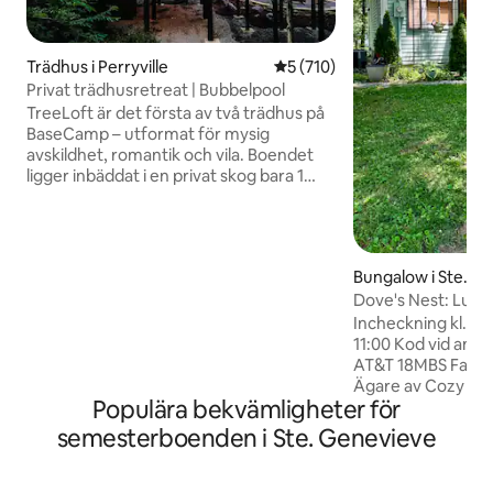
Trädhus i Perryville
5 av 5 i genomsnittligt bet
5 (710)
Privat trädhusretreat | Bubbelpool
TreeLoft är det första av två trädhus på
BaseCamp – utformat för mysig
avskildhet, romantik och vila. Boendet
ligger inbäddat i en privat skog bara 1
timme från St. Louis och kombinerar
exklusiv komfort med uppslukande
natur, samtidigt som det ligger 20–35
minuter från vandringsleder, vingårdar
Bungalow i Ste. G
och matställen. ✨Vårt NYA trädhus, The
Dove's Nest: Lugn
TreeRise, erbjuder en ännu mer upphöjd
Sovplatser 6
och rymlig upplevelse på BaseCamp.
Incheckning kl. 15
Perfekt för romantiska resor, årsdagar,
11:00 Kod vid ankomst Höghas
personliga retreater och avsiktliga
AT&T 18MBS Familjevänligt, par, tjejresa.
utflykter för att koppla av och hitta
Ägare av Cozy Ha
Populära bekvämligheter för
tillbaka till dig själv.
uthyrning Airbnb. intill. O
Landing hittade på
semesterboenden i Ste. Genevieve
Centrum. Butiker, 
restauranger, barer. Människor r
över hela världen 