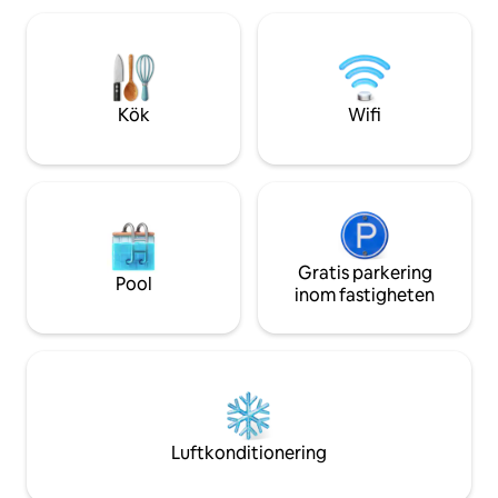
och fransk kultur.
väster om Mississippi-f
och te. 65 tums smart-tv. Varje sovrum
har Roku smart tv.
matplats. Inga hus
Kök
Wifi
Gratis parkering
Pool
inom fastigheten
Luftkonditionering