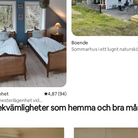
Boende
Sommarhus i ett lugnt natursk
område nära stranden
ttligt betyg, 3 omdömen
nhet
4,87 av 5 i genomsnittligt betyg, 94 omdöm
4,87 (94)
mesterlägenhet vid
kvämligheter som hemma och bra mån
ark Thy