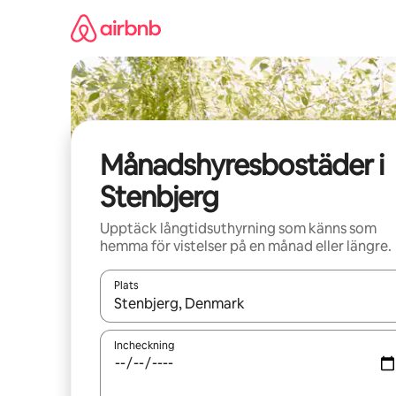
Hoppa
till
innehåll
Månadshyresbostäder i
Stenbjerg
Upptäck långtidsuthyrning som känns som
hemma för vistelser på en månad eller längre.
Plats
När resultaten är tillgängliga kan du navigera me
Incheckning