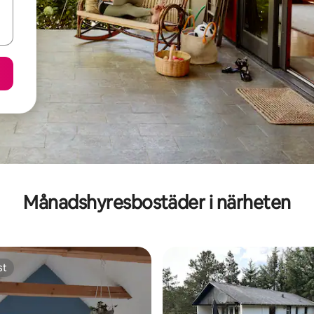
Månadshyresbostäder i närheten
st
st