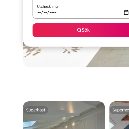
Utcheckning
Sök
Superhost
Superho
Superhost
Superho