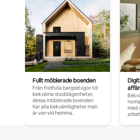
Fullt möblerade boenden
Digi
affä
Från fridfulla bergsstugor till
bekväma stadslägenheter,
Bekv
dessa möblerade boenden
noma
har alla bekvämligheter man
med w
är van vid hemma.
arbet