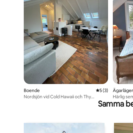
Boende
5 av 5 i genomsni
5 (3)
Ägarläge
Nordsjön vid Cold Hawaii och Thy
Härlig se
Samma be
nationalpark
Nationalp