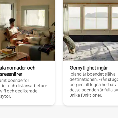
tala nomader och
Gemytlighet ingår
rsresenärer
Ibland är boendet själva
destinationen. Från stugo
ämt boende för
bergen till lugna husbåtar
der och distansarbetare
dessa boenden är fulla av
ifi och dedikerade
unika funktioner.
sytor.