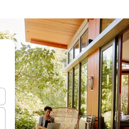
d upp- och nedåtpilarna eller utforska genom att trycka eller svepa.