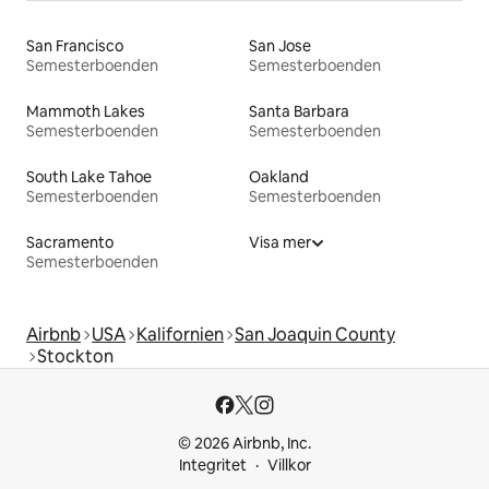
San Francisco
San Jose
Semesterboenden
Semesterboenden
Mammoth Lakes
Santa Barbara
Semesterboenden
Semesterboenden
South Lake Tahoe
Oakland
Semesterboenden
Semesterboenden
Sacramento
Visa mer
Semesterboenden
Airbnb
USA
Kalifornien
San Joaquin County
Stockton
© 2026 Airbnb, Inc.
Integritet
Villkor