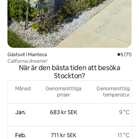
Gästsvit i Manteca
5 av 5 i g
5 (71)
California dreamin'
När är den bästa tiden att besöka
Stockton?
Månad
Genomsnittliga
Genomsnittlig
priser
temperatur
Jan.
683 kr SEK
9 °C
Feb.
711 kr SEK
11 °C