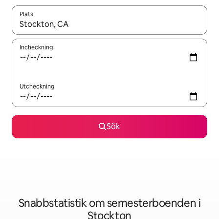
Plats
När resultaten är tillgängliga kan du navigera med upp- och ned
Incheckning
Utcheckning
Sök
Snabbstatistik om semesterboenden i
Stockton