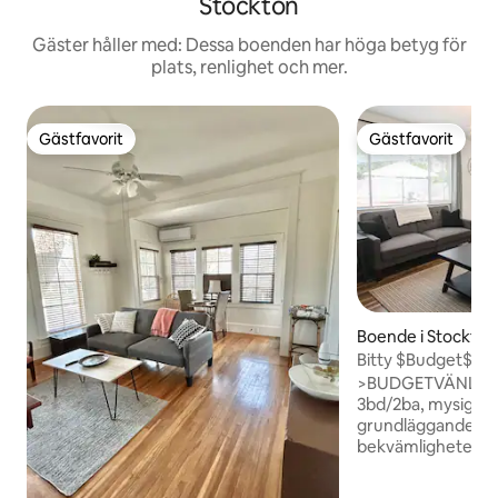
Stockton
Gäster håller med: Dessa boenden har höga betyg för
plats, renlighet och mer.
Gästfavorit
Gästfavorit
Gästfavorit
Gästfavorit
Boende i Stockton
Bitty $Budget$ Cu
>BUDGETVÄNLIGT<
3bd/2ba, mysigt och
grundläggande vä
bekvämligheter h
+ Uppfräschad ba
laminatgolv + Fräs