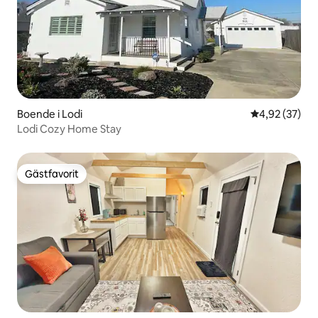
Boende i Lodi
4,92 av 5 i g
4,92 (37)
Lodi Cozy Home Stay
Gästfavorit
Gästfavorit