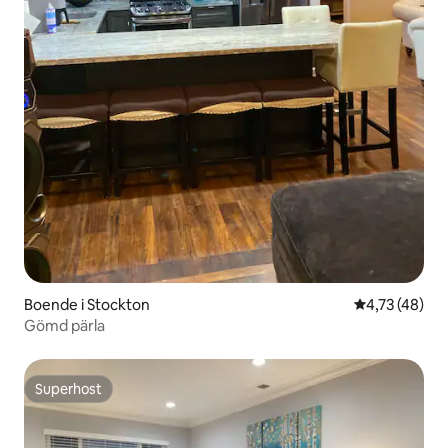
Boende i Stockton
4,73 av 5 i g
4,73 (48)
Gömd pärla
Superhost
Superhost