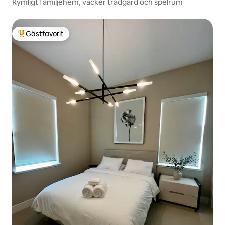
Rymligt familjehem, vacker trädgård och spelrum
Gästfavorit
Populär gästfavorit