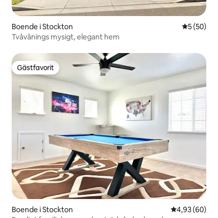
Boende i Stockton
5 av 5 i g
5 (50)
Tvåvånings mysigt, elegant hem
Gästfavorit
Gästfavorit
Boende i Stockton
4,93 av 5 i g
4,93 (60)