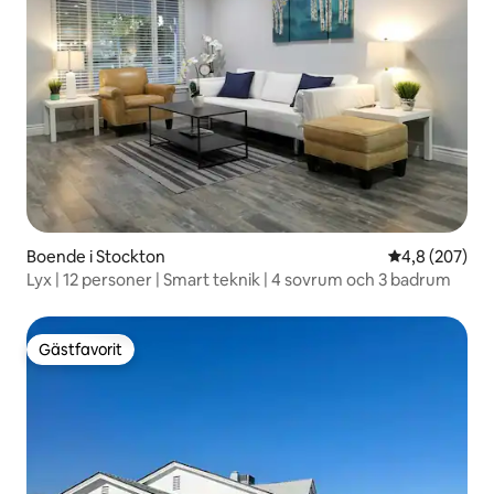
Boende i Stockton
4,8 av 5 i ge
4,8 (207)
Lyx | 12 personer | Smart teknik | 4 sovrum och 3 badrum
Gästfavorit
Gästfavorit